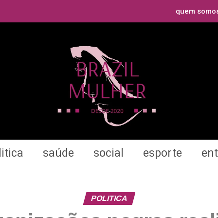
quem somo
itica
saúde
social
esporte
en
POLITICA