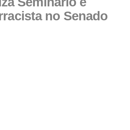
iza Seminário e
rracista no Senado