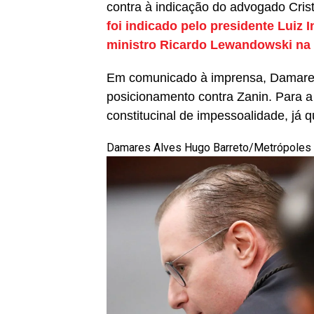
contra à indicação do advogado Cris
foi indicado pelo presidente Luiz 
ministro Ricardo Lewandowski na
Em comunicado à imprensa, Damares
posicionamento contra Zanin. Para a s
constitucinal de impessoalidade, já 
Damares Alves
Hugo Barreto/Metrópoles