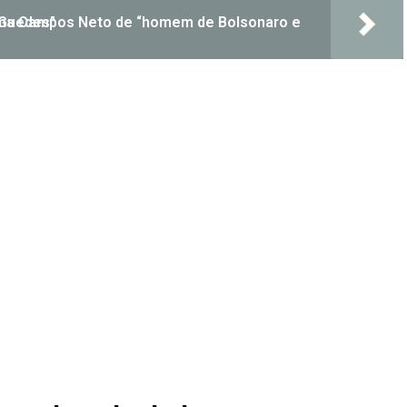
isi Hoffmann chama Campos Neto de “homem de Bolsonaro e Guedes”