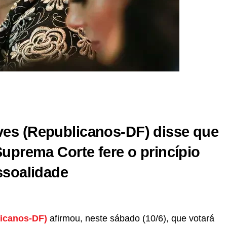
r
In
re
es (Republicanos-DF) disse que
Suprema Corte fere o princípio
ssoalidade
icanos-DF)
afirmou, neste sábado (10/6), que votará