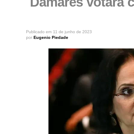
Damares votará c
Publicado em
11 de junho de 2023
por
Eugenio Piedade