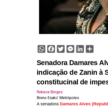
WhatsApp
Facebook
Twitter
Messenge
Linked
Sha
Senadora Damares Alv
indicação de Zanin à 
constitucinal de impe
Rebeca Borges
Breno Esaki/ Metrópoles
A senadora
Damares Alves (Republ