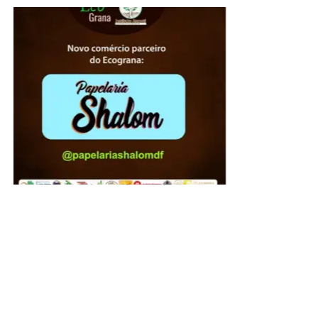
A presidente do Instituto de Advogados do Distrito
Federal, Jaqueline de Domênico, agradeceu a
participação ativa de cada um daqueles que dedicaram
seu tempo e para que o órgão de se consolidasse como
uma das mais respeitadas instituições jurídicas do DF.
“Nossos agradecimentos a todos que, em diferentes
gerações, contribuíram para fortalecer uma instituição que
permanece fiel a seus princípios desde 1970. Celebrar os
56 anos do IADF é honrar aqueles que construíram a
nossa história, valorizar quem a mantém viva e renovar o
compromisso de fortalecer o IADF para as próximas