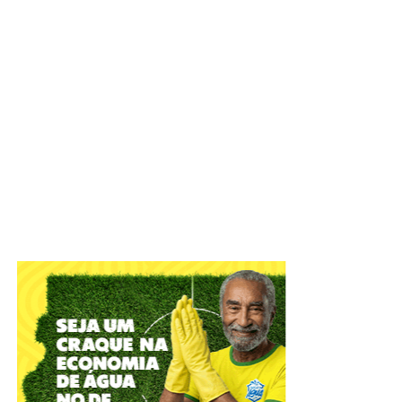
Foto: David Calaça / Agência CLDF
IADF tem objetivo de defender o Estado Democrático de
Direito e colaborar com o aperfeiçoamento das práticas
jurídico-administrativas
A Câmara Legislativa celebrou, nesta terça-feira (4), os
56
anos do Instituto de Advogados do Distrito Federal
(IADF)
. A sessão solene, em plenário, relembrou
momentos marcantes da entidade que atua na difusão
científica, com o objetivo de defender o Estado
Democrático de Direito e colaborar com o Poder Público
no aperfeiçoamento das práticas jurídico-administrativas.
ADVERTISEMENT