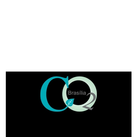
advogado, alertou para a importância da categoria
durante o atual momento de “crise institucional que
assola o Brasil”. O deputado exaltou a categoria a se
posicionar, como em outros momentos históricos. “É
necessário que a advocacia se levante tendo em vista os
muitos direitos desrespeitados no Brasil, como, por
exemplo, a avocação de competência para abertura de
inquérito sem prerrogativa de foro”, citou o parlamentar.
Representando a Federação Nacional dos Institutos dos
Advogados, Eduardo Lycurgo ressaltou que “sempre que
as trevas se impuseram ou ameaçaram a sociedade os
advogados ajudam a iluminar o bom caminho”. No IADF,
segundo ele, a “categoria trabalha de braços dados na
disseminação da cultura jurídica para que a sociedade
possa andar pelo caminho da correção”.
Leia Também:
Confira mudanças no
corpo de Bruna Griphao após BB 23: