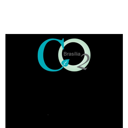
gerações”, pontuou Jaqueline.
Leia Também:
Camilla Camargo
revela opinião sobre amizade de
Wanessa e Yasmin: ‘BBB 24’
Também participaram da solenidade a ministra
convocada do Superior Tribunal de Justiça (STJ) Nilsoni
de Freitas e o orador oficial da IADF, Pedro Gordilho. Ao
final do evento receberam homenagens os membros da
mesa da sessão solene, os integrantes da diretoria
executiva e demais advogados que participaram da
história da instituição.
Presidente honorário do IADF, Francisco Lacerda Neto
falou em nome dos homenageados. Entre lembranças,
citou advogados de renome no DF, como Sepúlveda
Pertence, Sigmaringa Seixas e Maurício Correa. Lacerda
Neto recordou que o Instituto começou com 57