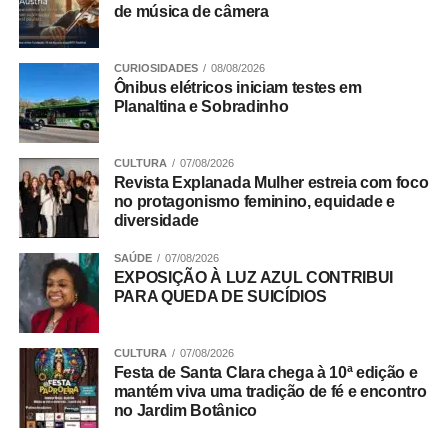
institucional que mostra a trajetória do IADF no fomento
de música de câmera
do debate jurídico qualificado, pautado pela ética, pela
valorização da advocacia e pelo compromisso com a
CURIOSIDADES
08/08/2026
justiça e a cidadania. A instituição também destacou sua
Ônibus elétricos iniciam testes em
contribuição para o aperfeiçoamento das políticas
Planaltina e Sobradinho
públicas e para o fortalecimento da segurança jurídica no
DF.
CULTURA
07/08/2026
Revista Explanada Mulher estreia com foco
Trabalho Coletivo
no protagonismo feminino, equidade e
diversidade
SAÚDE
07/08/2026
ADVERTISEMENT
EXPOSIÇÃO À LUZ AZUL CONTRIBUI
PARA QUEDA DE SUICÍDIOS
CULTURA
07/08/2026
Festa de Santa Clara chega à 10ª edição e
mantém viva uma tradição de fé e encontro
no Jardim Botânico