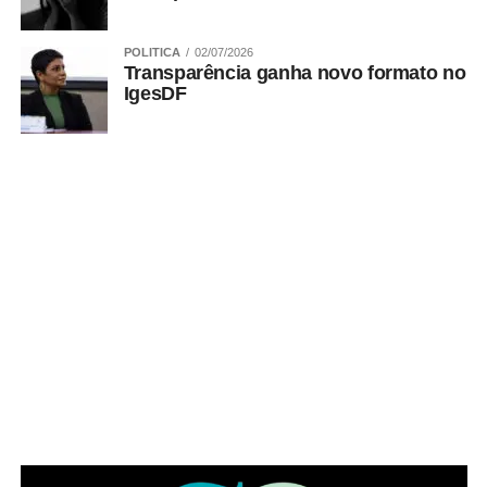
POLITICA
02/07/2026
ADVERTISEMENT
Transparência ganha novo formato no
IgesDF