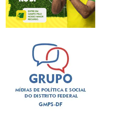
A solenidade foi presidida pelo
deputado Thiago
Manzoni (PL)
, que substituiu a
deputada Jaqueline
Silva (MDB)
, autora da iniciativa para a realização do
evento. Em seu pronunciamento, Manzoni, que é