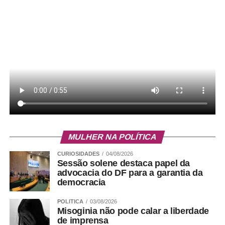
Por sua vez, o orador-adjunto da IADF, José Perdiz,
ressaltou que a solenidade tem um significado muito
especial, uma vez que a CLDF é fruto da luta por
autonomia política do Distrito Federal, que contou com
participação ativa dos advogados. “Há uma correlação
absoluta, já que IADF contribuiu juridicamente para os
debates que culminaram na assembleia nacional
constituinte. Os estudos forneceram, naquele momento
nacional de muita relevância, pensamento crítico,
MULHER NA POLÍTICA
reflexão jurídica e compromisso institucional com a
CURIOSIDADES
04/08/2026
construção de uma nova ordem constitucional que se
Sessão solene destaca papel da
fazia necessária”, observou Perdiz.
advocacia do DF para a garantia da
democracia
Bruno Sodré – Agência CLDF
POLITICA
03/08/2026
Misoginia não pode calar a liberdade
de imprensa