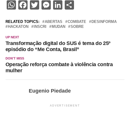
WhatsApp
Facebook
Twitter
Messenger
LinkedIn
Share
RELATED TOPICS:
ABERTAS
COMBATE
DESINFORMA
HACKATON
INSCRI
MUDAN
SOBRE
UP NEXT
Transformação digital do SUS é tema do 25º
episódio do “Me Conta, Brasil”
DON'T MISS
Operação reforça combate à violência contra
mulher
Eugenio Piedade
ADVERTISEMENT