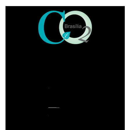
nesta quarta-feira (05)
Também participaram da solenidade a ministra
convocada do Superior Tribunal de Justiça (STJ) Nilsoni
de Freitas e o orador oficial da IADF, Pedro Gordilho. Ao
final do evento receberam homenagens os membros da
mesa da sessão solene, os integrantes da diretoria
executiva e demais advogados que participaram da
história da instituição.
Presidente honorário do IADF, Francisco Lacerda Neto
falou em nome dos homenageados. Entre lembranças,
citou advogados de renome no DF, como Sepúlveda
Pertence, Sigmaringa Seixas e Maurício Correa. Lacerda
Neto recordou que o Instituto começou com 57
fundadores de diversas cidades brasileiras. “Uma das
brincadeiras da época é que ninguém acha que o
advogado seja santo, mas todo mundo espera que faça
milagres”, brincou.