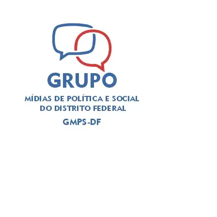
A solenidade foi presidida pelo
deputado Thiago
Manzoni (PL)
, que substituiu a
deputada Jaqueline
Silva (MDB)
, autora da iniciativa para a realização do
evento. Em seu pronunciamento, Manzoni, que é
advogado, alertou para a importância da categoria
durante o atual momento de “crise institucional que
assola o Brasil”. O deputado exaltou a categoria a se
posicionar, como em outros momentos históricos. “É
necessário que a advocacia se levante tendo em vista os