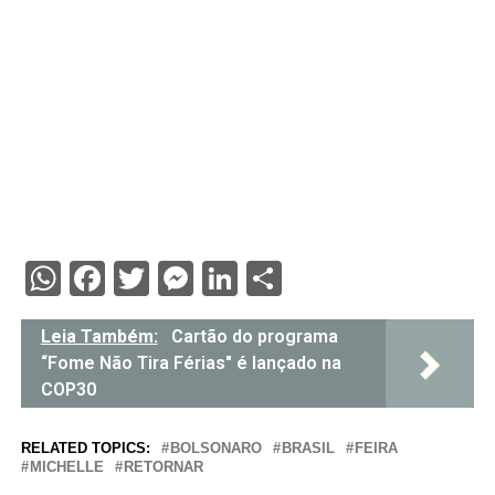
WhatsApp
Facebook
Twitter
Messenger
LinkedIn
Share
Leia Também:
Cartão do programa
“Fome Não Tira Férias" é lançado na
COP30
RELATED TOPICS:
BOLSONARO
BRASIL
FEIRA
MICHELLE
RETORNAR