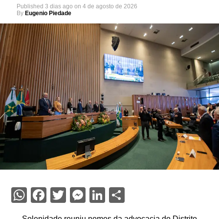
Published
3 dias ago
on
4 de agosto de 2026
By
Eugenio Piedade
WhatsApp
Facebook
Twitter
Messenger
LinkedIn
Share
Solenidade reuniu nomes da advocacia do Distrito