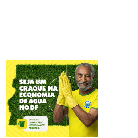
IADF tem objetivo de defender o Estado Democrático de
Direito e colaborar com o aperfeiçoamento das práticas
jurídico-administrativas
A Câmara Legislativa celebrou, nesta terça-feira (4), os
56
anos do Instituto de Advogados do Distrito Federal
(IADF)
. A sessão solene, em plenário, relembrou
momentos marcantes da entidade que atua na difusão
científica, com o objetivo de defender o Estado
Democrático de Direito e colaborar com o Poder Público
no aperfeiçoamento das práticas jurídico-administrativas.
ADVERTISEMENT