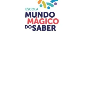
A presidente do Instituto de Advogados do Distrito
Federal, Jaqueline de Domênico, agradeceu a
participação ativa de cada um daqueles que dedicaram
seu tempo e para que o órgão de se consolidasse como
uma das mais respeitadas instituições jurídicas do DF.
“Nossos agradecimentos a todos que, em diferentes
gerações, contribuíram para fortalecer uma instituição que
permanece fiel a seus princípios desde 1970. Celebrar os
56 anos do IADF é honrar aqueles que construíram a
nossa história, valorizar quem a mantém viva e renovar o
compromisso de fortalecer o IADF para as próximas
gerações”, pontuou Jaqueline.
Leia Também:
Sesp-MT entrega
Medalha Mérito das Comunicações