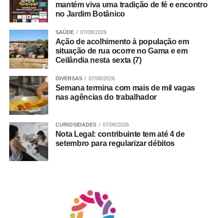
contribuição para o aperfeiçoamento das políticas
mantém viva uma tradição de fé e encontro
públicas e para o fortalecimento da segurança jurídica no
no Jardim Botânico
DF.
SAÚDE
07/08/2026
Ação de acolhimento à população em
Trabalho Coletivo
situação de rua ocorre no Gama e em
Ceilândia nesta sexta (7)
DIVERSAS
07/08/2026
ADVERTISEMENT
Semana termina com mais de mil vagas
nas agências do trabalhador
CURIOSIDADES
07/08/2026
Nota Legal: contribuinte tem até 4 de
setembro para regularizar débitos