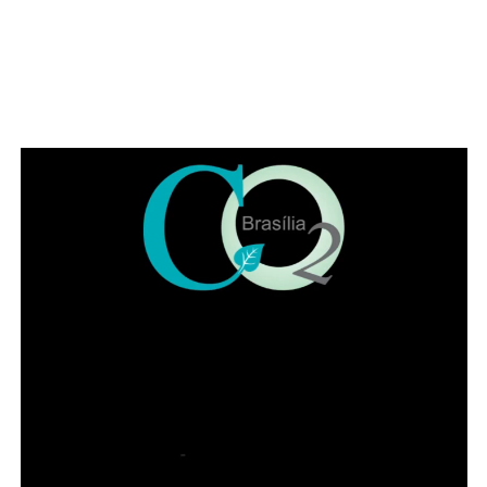
muitos direitos desrespeitados no Brasil, como, por
exemplo, a avocação de competência para abertura de
inquérito sem prerrogativa de foro”, citou o parlamentar.
Representando a Federação Nacional dos Institutos dos
Advogados, Eduardo Lycurgo ressaltou que “sempre que
as trevas se impuseram ou ameaçaram a sociedade os
advogados ajudam a iluminar o bom caminho”. No IADF,
segundo ele, a “categoria trabalha de braços dados na
disseminação da cultura jurídica para que a sociedade
possa andar pelo caminho da correção”.
Leia Também:
Michelle Bolsonaro é
a segunda mulher mais admirada do
Brasil
Já o presidente da OAB-DF, Paulo Maurício Braz
Siqueira, destacou o trabalho conjunto com o IADF e a
importância da advocacia para a democracia. Ele