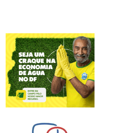
Nesta sexta-feira (7), a partir das 9h, servidores
estarão no Gama e em Ceilândia para oferecer
acolhimento e assistência social a pessoas em
situação de rua que quiserem ajuda.
Após o atendimento, os pertences serão
transportados ao endereço indicado por eles ou, caso
não haja um ponto fixo, os objetos pessoais serão
levados ao depósito (SIA Trecho 4, lotes 1380/1420),
para retirada em até 60 dias, sem qualquer custo
para o responsável.