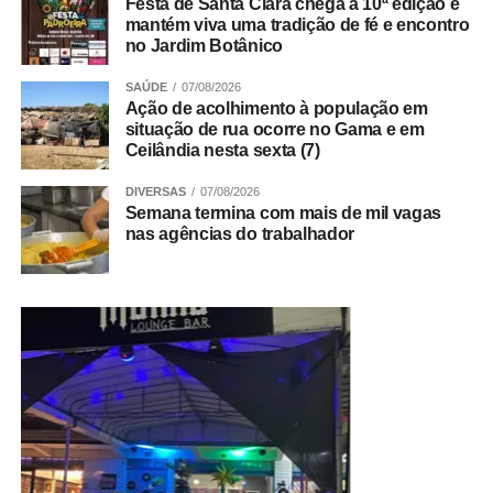
Festa de Santa Clara chega à 10ª edição e
mantém viva uma tradição de fé e encontro
no Jardim Botânico
SAÚDE
07/08/2026
Ação de acolhimento à população em
situação de rua ocorre no Gama e em
Ceilândia nesta sexta (7)
DIVERSAS
07/08/2026
Semana termina com mais de mil vagas
nas agências do trabalhador
6. Área Especial, Entrequadra 11/13, Setor Leste;
7. Entrequadra 1/3, Setor Leste, ao lado do Posto de
Saúde;
8. Quadra 02 CL, próximo ao Lote 26, fundo da
Escola Classe 15, Setor Norte;
ADVERTISEMENT