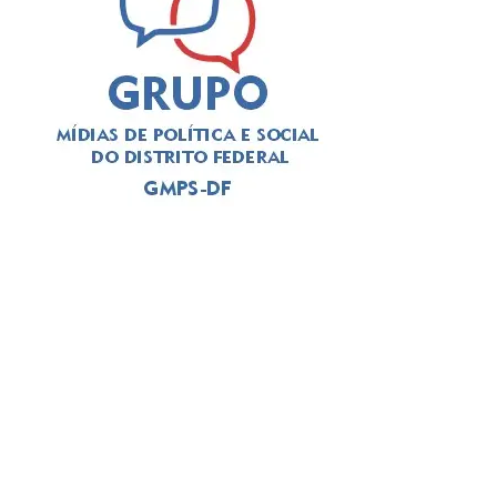
A divulgação das ações de acolhimento segue o que foi
decidido pelo Supremo Tribunal Federal (STF) no âmbito
do julgamento da Arguição de Descumprimento de
Preceito Fundamental (ADPF) 976. A decisão determina
que o Poder Executivo Distrital divulgue “previamente o
dia, o horário e o local das ações de zeladoria urbana nos
seus respectivos sites” e que preste “informações claras
sobre a destinação de bens porventura apreendidos, o
local de armazenamento dos itens e o procedimento de
recuperação do bem”.
ADVERTISEMENT