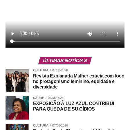
3. Comercial da panificadora Du Juca, Quadra 01, CL
01, SCE – Leste;
4. Central — próximo ao Dia a Dia
ÚLTIMAS NOTÍCIAS
5. Quadra 15, no fundo da Loja 03/04, Setor Leste;
CULTURA
07/08/2026
Revista Explanada Mulher estreia com foco
no protagonismo feminino, equidade e
diversidade
ADVERTISEMENT
SAÚDE
07/08/2026
EXPOSIÇÃO À LUZ AZUL CONTRIBUI
PARA QUEDA DE SUICÍDIOS
CULTURA
07/08/2026