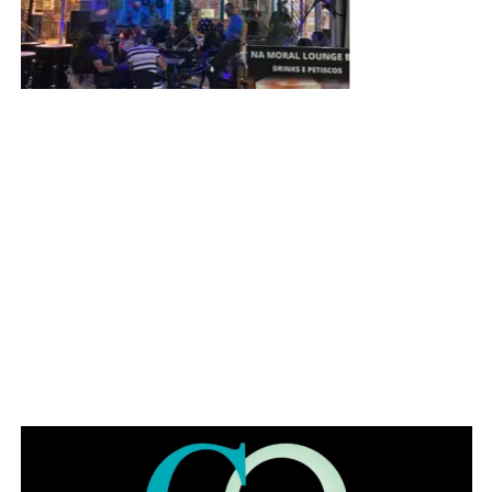
9. SCE Q.1, Conjunto B, 756 – Ponte Alta Norte;
10. Estacionamento do Estádio Bezerrão;