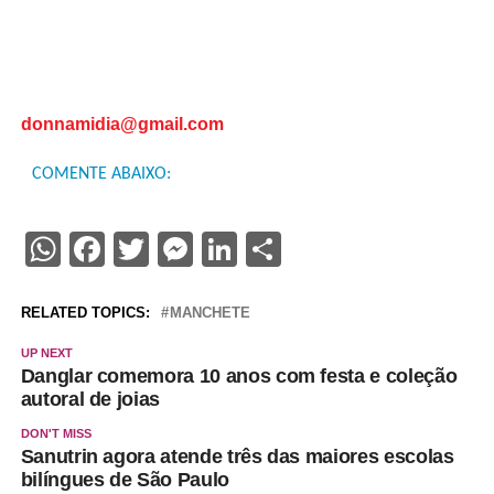
donnamidia@gmail.com
COMENTE ABAIXO:
WhatsApp
Facebook
Twitter
Messenger
LinkedIn
Share
RELATED TOPICS:
MANCHETE
UP NEXT
Danglar comemora 10 anos com festa e coleção
autoral de joias
DON'T MISS
Sanutrin agora atende três das maiores escolas
bilíngues de São Paulo