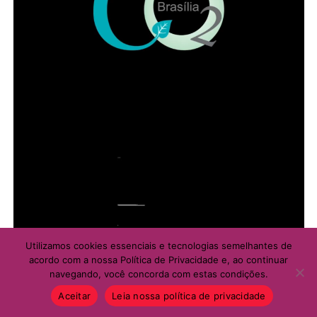
11. Quadra 56, Setor Central, fundos do Centro de
Ensino Especial I do Gama e atrás do depósito de
containers de resíduos do Gama Shopping;
ADVERTISEMENT
Utilizamos cookies essenciais e tecnologias semelhantes de
acordo com a nossa Política de Privacidade e, ao continuar
navegando, você concorda com estas condições.
Aceitar
Leia nossa política de privacidade