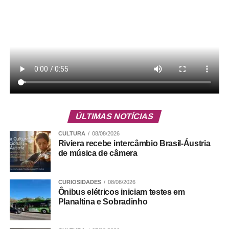
3. Comercial da panificadora Du Juca, Quadra 01, CL
01, SCE – Leste;
4. Central — próximo ao Dia a Dia
ÚLTIMAS NOTÍCIAS
5. Quadra 15, no fundo da Loja 03/04, Setor Leste;
CULTURA
08/08/2026
Riviera recebe intercâmbio Brasil-Áustria
de música de câmera
ADVERTISEMENT
CURIOSIDADES
08/08/2026
Ônibus elétricos iniciam testes em
Planaltina e Sobradinho