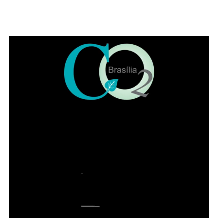
ADVERTISEMENT
Agências do trabalhador oferecem 803 vagas de emprego nesta quinta-feira (23)
Leia Também: