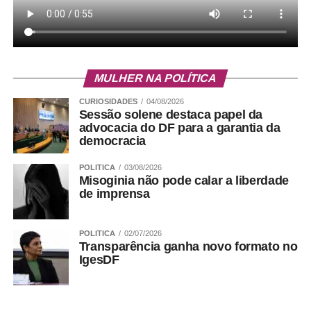
MULHER NA POLÍTICA
CURIOSIDADES
04/08/2026
Sessão solene destaca papel da
advocacia do DF para a garantia da
democracia
POLITICA
03/08/2026
Misoginia não pode calar a liberdade
de imprensa
15. Quadra 14 do Setor Oeste, na lateral da parada,
em frente ao posto de gasolina.
POLITICA
02/07/2026
Transparência ganha novo formato no
IgesDF
Pontos de ação em Ceilândia: