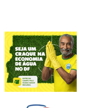
Nesta sexta-feira (7), a partir das 9h, servidores
estarão no Gama e em Ceilândia para oferecer
acolhimento e assistência social a pessoas em
situação de rua que quiserem ajuda.
Após o atendimento, os pertences serão
transportados ao endereço indicado por eles ou, caso
não haja um ponto fixo, os objetos pessoais serão
levados ao depósito (SIA Trecho 4, lotes 1380/1420),
para retirada em até 60 dias, sem qualquer custo
para o responsável.