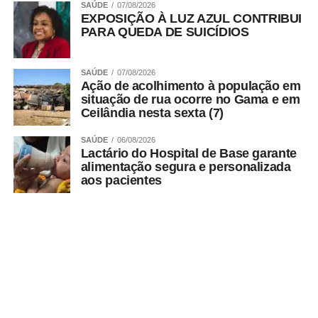
SAÚDE
07/08/2026
EXPOSIÇÃO À LUZ AZUL CONTRIBUI
PARA QUEDA DE SUICÍDIOS
SAÚDE
07/08/2026
Ação de acolhimento à população em
situação de rua ocorre no Gama e em
Ceilândia nesta sexta (7)
7. Área verde aberta, Feira do Produtor e Atacadista,
SAÚDE
06/08/2026
Lactário do Hospital de Base garante
QNP 1;
alimentação segura e personalizada
aos pacientes
8. Área verde aberta, BL. D, ST. N, EQNN 17/19;
9. Área pavimentada nos fundos do IESB, QNN 37,
ST. N/QNN 29
ADVERTISEMENT