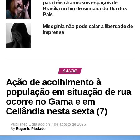
para três charmosos espaços de
Brasília no fim de semana do Dia dos
Pais
Misoginia não pode calar a liberdade de
imprensa
SAÚDE
Ação de acolhimento à
população em situação de rua
ocorre no Gama e em
Ceilândia nesta sexta (7)
Published
1 dia ago
on
7 de agosto de 2026
By
Eugenio Piedade