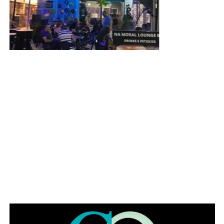
ADVERTISEMENT
9. SCE Q.1, Conjunto B, 756 – Ponte Alta Norte;
10. Estacionamento do Estádio Bezerrão;