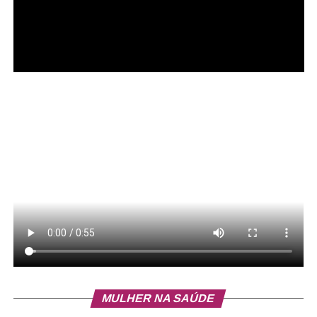
4. QNN 1, canteiro central da Avenida Hélio Prates;
5. Área pavimentada aberta, EQNM 17/19, quiosque
2;
6. Área privada invadida, ST. N;
ADVERTISEMENT
MULHER NA SAÚDE