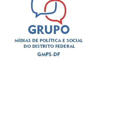
A divulgação das ações de acolhimento segue o que foi
decidido pelo Supremo Tribunal Federal (STF) no âmbito
do julgamento da Arguição de Descumprimento de
Preceito Fundamental (ADPF) 976. A decisão determina
que o Poder Executivo Distrital divulgue “previamente o
dia, o horário e o local das ações de zeladoria urbana nos
seus respectivos sites” e que preste “informações claras
sobre a destinação de bens porventura apreendidos, o
local de armazenamento dos itens e o procedimento de
recuperação do bem”.