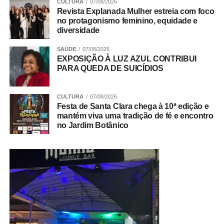
CULTURA
07/08/2026
Revista Explanada Mulher estreia com foco
no protagonismo feminino, equidade e
diversidade
SAÚDE
07/08/2026
EXPOSIÇÃO À LUZ AZUL CONTRIBUI
PARA QUEDA DE SUICÍDIOS
CULTURA
07/08/2026
Festa de Santa Clara chega à 10ª edição e
mantém viva uma tradição de fé e encontro
no Jardim Botânico
6. Área Especial, Entrequadra 11/13, Setor Leste;
7. Entrequadra 1/3, Setor Leste, ao lado do Posto de
Saúde;
8. Quadra 02 CL, próximo ao Lote 26, fundo da
Escola Classe 15, Setor Norte;