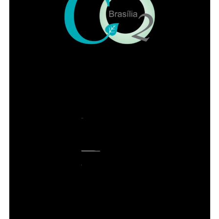
11. Quadra 56, Setor Central, fundos do Centro de
Ensino Especial I do Gama e atrás do depósito de
containers de resíduos do Gama Shopping;
ADVERTISEMENT