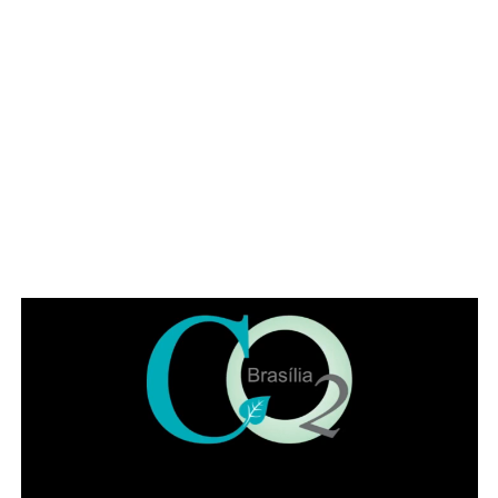
ADVERTISEMENT
1. Lote particular não cercado, Conj. B, ST. N, QNN
17;