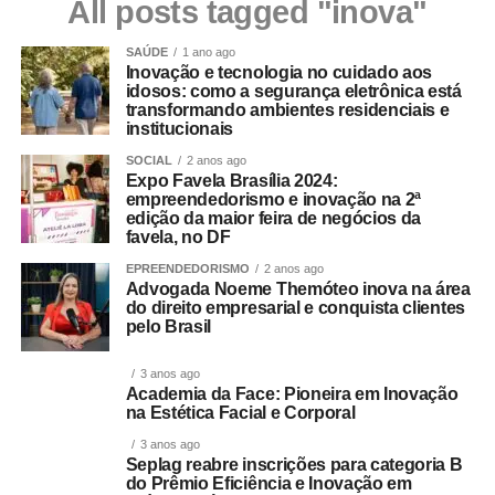
All posts tagged "inova"
SAÚDE
1 ano ago
Inovação e tecnologia no cuidado aos
idosos: como a segurança eletrônica está
transformando ambientes residenciais e
institucionais
SOCIAL
2 anos ago
Expo Favela Brasília 2024:
empreendedorismo e inovação na 2ª
edição da maior feira de negócios da
favela, no DF
EPREENDEDORISMO
2 anos ago
Advogada Noeme Themóteo inova na área
do direito empresarial e conquista clientes
pelo Brasil
3 anos ago
Academia da Face: Pioneira em Inovação
na Estética Facial e Corporal
3 anos ago
Seplag reabre inscrições para categoria B
do Prêmio Eficiência e Inovação em