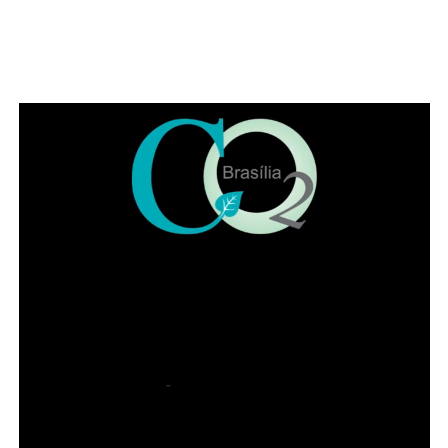
No Papaya, o Dia dos Pais vai além da refeição. É um
convite para desacelerar, brindar histórias, reunir
diferentes gerações e transformar um almoço, um happy
hour ou um jantar em uma lembrança que permanece
muito depois do último brinde.
SERVIÇO
Dia dos Pais no Papaya Bar e Gastronomia
ADVERTISEMENT