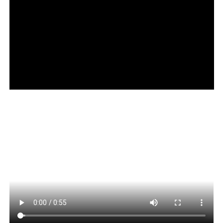
Picanha Angus na chapa; a Frigideira de Frutos do Mar,
preparada com robalo, camarões, polvo, mexilhões e
anéis de lula; além do Filé à Parmegiana, nas versões
carne ou frango, da Carne de Sol Fatiada e da Costelinha
Suína ao molho barbecue.
ADVERTISEMENT
Leia Também:
Uso constante de lentes leva jovem à cegueira de um olho