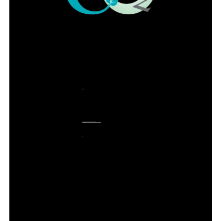
“
A boa mesa aproxima as pessoas, mas o que realmente
marca uma lembrança é o tempo que passamos juntos. O
Dia dos Pais é um convite para desacelerar e celebrar
essas relações. Queremos que cada família encontre no
Papaya o ambiente ideal para viver esse momento, seja
em um almoço completo, em um chope no fim da tarde ou
em um jantar especial
“, afirma
Neiara Biberg
, sócia-
proprietária do Papaya.
Um almoço para reunir toda a família
Para quem faz questão da tradicional mesa de domingo,
o cardápio reúne pratos elaborados para compartilhar.
Entre as sugestões estão o Bacalhau à Gomes de Sá,
servido com arroz com brócolis e batatas gratinadas; a