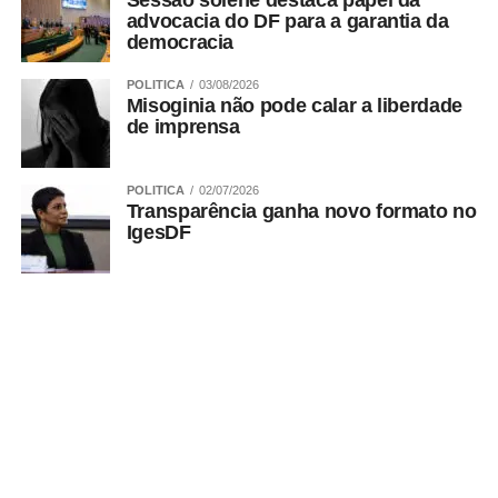
Sessão solene destaca papel da
Salt Honey e o Encantado.
advocacia do DF para a garantia da
democracia
POLITICA
03/08/2026
ADVERTISEMENT
Misoginia não pode calar a liberdade
de imprensa
POLITICA
02/07/2026
Transparência ganha novo formato no
IgesDF