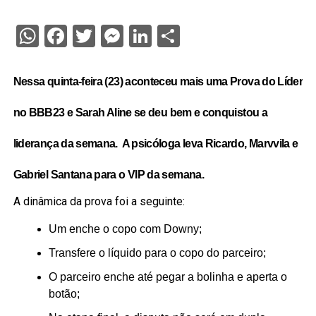
WhatsApp
Facebook
Twitter
Messenger
LinkedIn
Share
Nessa quinta-feira (23) aconteceu mais uma Prova do Líder
no
BBB23
e
Sarah Aline
se deu bem e conquistou a
liderança da semana. A psicóloga leva Ricardo, Marvvila e
Gabriel Santana para o VIP da semana.
A dinâmica da prova foi a seguinte:
Um enche o copo com Downy;
Transfere o líquido para o copo do parceiro;
O parceiro enche até pegar a bolinha e aperta o
botão;