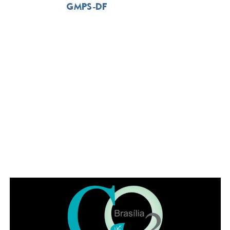
tenham vontade de permanecer. Gastronomia autoral,
coquetelaria, música ao vivo, atendimento acolhedor e
ambientes cuidadosamente planejados fazem parte da
identidade da casa, que recebe desde casais e grupos de
amigos até famílias de diferentes gerações.
ADVERTISEMENT