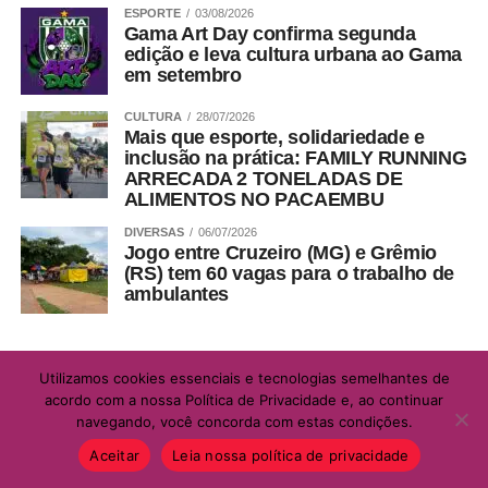
ESPORTE
03/08/2026
Gama Art Day confirma segunda
edição e leva cultura urbana ao Gama
em setembro
CULTURA
28/07/2026
Mais que esporte, solidariedade e
inclusão na prática: FAMILY RUNNING
ARRECADA 2 TONELADAS DE
ALIMENTOS NO PACAEMBU
DIVERSAS
06/07/2026
Jogo entre Cruzeiro (MG) e Grêmio
(RS) tem 60 vagas para o trabalho de
ambulantes
Utilizamos cookies essenciais e tecnologias semelhantes de
acordo com a nossa Política de Privacidade e, ao continuar
navegando, você concorda com estas condições.
Aceitar
Leia nossa política de privacidade