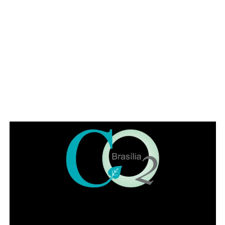
Famílias com crianças também encontram no Papaya
uma opção diferenciada para celebrar a data. O
restaurante conta com playground, permitindo que os
pequenos se divirtam enquanto pais e avós aproveitam a
refeição com mais tranquilidade. A proposta faz da casa
uma alternativa para quem busca reunir diferentes
gerações em um mesmo ambiente, com conforto e
segurança.
Happy hour para brindar a data
Para muitos filhos adultos, o programa ideal é encontrar o
pai no fim da tarde para um chope gelado, boa conversa
e petiscos. E os adeptos do happy hour podem desfrutar
de chopp Brahma geladíssimo, drinks clássicos, com e
sem álcool e autorais, além de uma seleção de petiscos
que elevam a tradicional comida de boteco. Combina