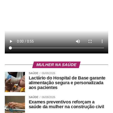
MULHER NA SAÚDE
SAÚDE
06/08/2026
Endereço:
SQS 215, Bloco A, Brasília-DF
Lactário do Hospital de Base garante
alimentação segura e personalizada
aos pacientes
Instagram:
@papayabaregastronomia
SAÚDE
06/08/2026
Diferenciais:
Playground para crianças, ambiente
Exames preventivos reforçam a
climatizado, espaço para grupos, música ao vivo,
saúde da mulher na construção civil
manobrista e escolta, para as mulheres, até o veículo, no