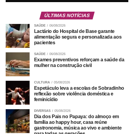
ÚLTIMAS NOTÍCIAS
SAÚDE
06/08/2026
Lactário do Hospital de Base garante
alimentação segura e personalizada aos
pacientes
SAÚDE
06/08/2026
Exames preventivos reforçam a saúde da
Para completar a experiência, o almoço será embalado
mulher na construção civil
por música ao vivo, criando o clima perfeito para celebrar
a data em família. A trilha sonora ficará por conta
de
Matheus Henrique
, em apresentação solo de voz e
CULTURA
05/08/2026
Espetáculo leva a escolas de Sobradinho
violão, com um repertório que passeia pelos clássicos da
reflexão sobre violência doméstica e
MPB e do pop rock.
feminicídio
Para encerrar a refeição, sobremesas como o tradicional
DIVERSAS
05/08/2026
Dia dos Pais no Papaya: do almoço em
Creme de Papaya com esferas de licor de cassis, o Petit
família ao happy hour, casa reúne
Gateau de doce de leite e o clássico Pudim de Leite
gastronomia, música ao vivo e ambiente
ajudam a prolongar o momento à mesa.
para todas as gerações