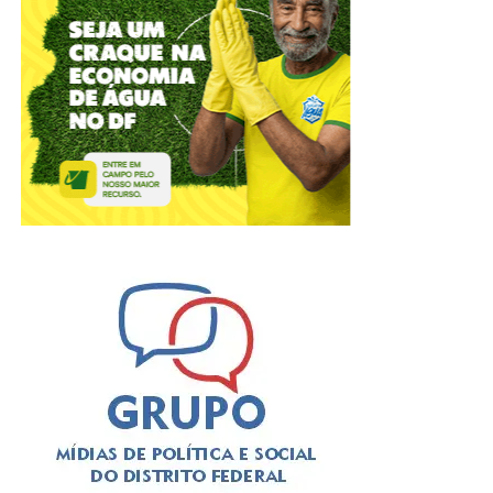
No Dia dos Pais, há quem prefira reunir toda a família em
volta da mesa para um almoço caprichado, quem
aproveite a data para brindar com os filhos em um happy
hour ou quem escolha um jantar especial para encerrar o
domingo. Pensando nesses diferentes estilos de
celebração, o Papaya Bar e Gastronomia preparou uma
experiência completa para transformar a data em um
momento de convivência, boa gastronomia e muitas
histórias compartilhadas.
Mais do que um restaurante ou um bar, o Papaya nasceu
com a proposta de ser um espaço onde as pessoas