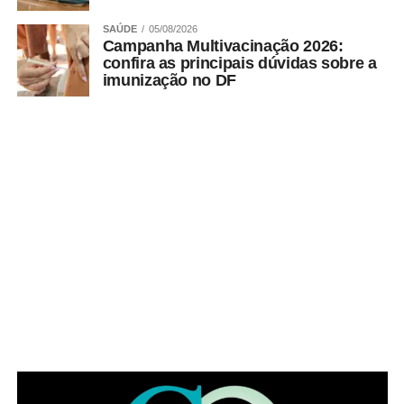
período noturno .
SAÚDE
05/08/2026
Campanha Multivacinação 2026:
confira as principais dúvidas sobre a
ADVERTISEMENT
imunização no DF