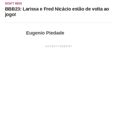
DON'T MISS
BBB23: Larissa e Fred Nicácio estão de volta ao
jogo!
Eugenio Piedade
ADVERTISEMENT