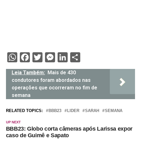
WhatsApp
Facebook
Twitter
Messenger
LinkedIn
Share
Leia Também:
Mais de 430
condutores foram abordados nas
operações que ocorreram no fim de
semana
RELATED TOPICS:
BBB23
LIDER
SARAH
SEMANA
UP NEXT
BBB23: Globo corta câmeras após Larissa expor
caso de Guimê e Sapato