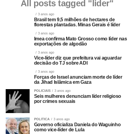
All posts tagged "lider"
3 anos ago
Brasil tem 9,5 milhões de hectares de
florestas plantadas. Minas Gerais é líder
3 anos ago
Imea confirma Mato Grosso como líder nas
exportações de algodão
3 anos ago
Vice-líder diz que prefeitura vai aguardar
decisão do TJ sobre ADI
3 anos ago
Forças de Israel anunciam morte de líder
da Jihad Islâmica em Gaza
POLICIAIS
3 anos ago
Seis mulheres denunciam líder religioso
por crimes sexuais
POLITICA
3 anos ago
Governo oficializa Daniela do Waguinho
como vice-líder de Lula