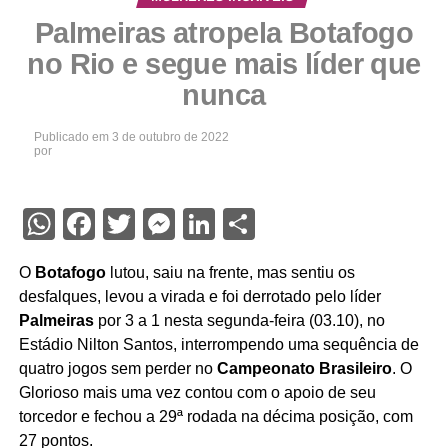
Palmeiras atropela Botafogo
no Rio e segue mais líder que
nunca
Publicado em
3 de outubro de 2022
por
WhatsApp
Facebook
Twitter
Messenger
LinkedIn
Share
O
Botafogo
lutou, saiu na frente, mas sentiu os
desfalques, levou a virada e foi derrotado pelo líder
Palmeiras
por 3 a 1 nesta segunda-feira (03.10), no
Estádio Nilton Santos, interrompendo uma sequência de
quatro jogos sem perder no
Campeonato Brasileiro
. O
Glorioso mais uma vez contou com o apoio de seu
torcedor e fechou a 29ª rodada na décima posição, com
27 pontos.