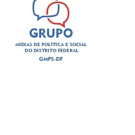
“A Revista Esplanada Mulher surge para ocupar um
espaço essencial de diálogo, valorizando trajetórias de
impacto e promovendo debates construtivos sobre a
participação feminina em todas as esferas de poder e da
economia”, destaca Suely Martins da Silva, Fundadora da
Revista.
Convidadas e Atrações
O evento de lançamento contará com a presença