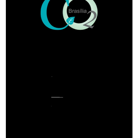
COMENTE ABAIXO:
ADVERTISEMENT
Leia Também:
Dona Vilma descreve episódio racista como ridículo e massacrante