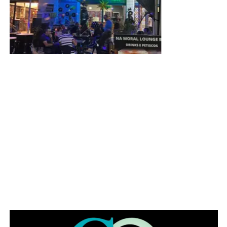
Serviço:
 O quê: Lançamento da 1ª edição da Revista Esplanada
Mulher
 Quando: 11 de agosto, das 14h às 20h
 Onde: Auditório Nereu Ramos – Câmara dos
Deputados, Brasília (DF)
 Atrações: Presença de autoridades, convidadas
especiais e show do músico André Elnarigon, e as solista
soprano Ariadna Moreira.
 Inscrição:
https://www.sympla.com.br/evento/lancamento-oficial-da-
revista-esplanada-mulher-na-camara-dos-deputados-no-
congresso-nacional/3464167
 Assessoria de imprensa: Esplanada Comunicação,
Produção e Consultoria
 Informações: contato@esplanadacomunicacao.com.br
 Telefone: (61)98138-6416