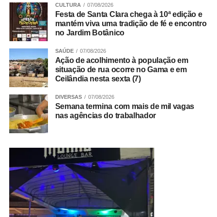
buscando a simpatia e a participação ativa do público
CULTURA
07/08/2026
Festa de Santa Clara chega à 10ª edição e
masculino.
mantém viva uma tradição de fé e encontro
no Jardim Botânico
ADVERTISEMENT
SAÚDE
07/08/2026
Ação de acolhimento à população em
situação de rua ocorre no Gama e em
Ceilândia nesta sexta (7)
DIVERSAS
07/08/2026
Semana termina com mais de mil vagas
nas agências do trabalhador