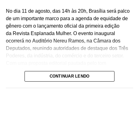
No dia 11 de agosto, das 14h às 20h, Brasília será palco
de um importante marco para a agenda de equidade de
gênero com o lançamento oficial da primeira edição
da Revista Esplanada Mulher. O evento inaugural
ocorrerá no Auditório Nereu Ramos, na Câmara dos
Deputados, reunindo autoridades de destaque dos Três
Poderes, da indústria, do comércio e do terceiro setor.
Com uma proposta editorial pautada pelo tom
diplomático, suprapartidário e elegante, a revista nasce
CONTINUAR LENDO
com o objetivo de destacar o legado e o protagonismo
das mulheres na sociedade. A capa desta edição
inaugural traz uma forte mensagem de equidade e
diversidade, refletindo a pluralidade do universo feminino.
ADVERTISEMENT