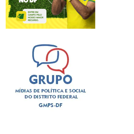
No Dia dos Pais, há quem prefira reunir toda a família em
volta da mesa para um almoço caprichado, quem
aproveite a data para brindar com os filhos em um happy
hour ou quem escolha um jantar especial para encerrar o
domingo. Pensando nesses diferentes estilos de
celebração, o Papaya Bar e Gastronomia preparou uma
experiência completa para transformar a data em um
momento de convivência, boa gastronomia e muitas
histórias compartilhadas.
Mais do que um restaurante ou um bar, o Papaya nasceu
com a proposta de ser um espaço onde as pessoas
tenham vontade de permanecer. Gastronomia autoral,
coquetelaria, música ao vivo, atendimento acolhedor e
ambientes cuidadosamente planejados fazem parte da
identidade da casa, que recebe desde casais e grupos de