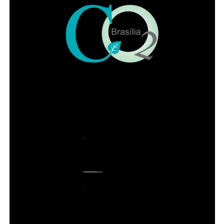
SERVIÇO
Dia dos Pais no Papaya Bar e Gastronomia
ADVERTISEMENT