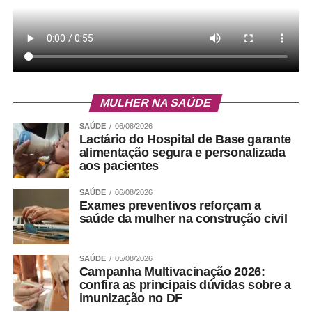
MULHER NA SAÚDE
SAÚDE
06/08/2026
Endereço:
SQS 215, Bloco A, Brasília-DF
Lactário do Hospital de Base garante
alimentação segura e personalizada
aos pacientes
Instagram:
@papayabaregastronomia
SAÚDE
06/08/2026
Diferenciais:
Playground para crianças, ambiente
Exames preventivos reforçam a
climatizado, espaço para grupos, música ao vivo,
saúde da mulher na construção civil
manobrista e escolta, para as mulheres, até o veículo, no
período noturno .
SAÚDE
05/08/2026
Campanha Multivacinação 2026:
confira as principais dúvidas sobre a
ADVERTISEMENT
imunização no DF