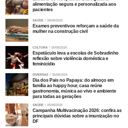
alimentação segura e personalizada aos
pacientes
SAÚDE
06/08/2026
Exames preventivos reforçam a saúde da
Para completar a experiência, o almoço será embalado
mulher na construção civil
por música ao vivo, criando o clima perfeito para celebrar
a data em família. A trilha sonora ficará por conta
de
Matheus Henrique
, em apresentação solo de voz e
CULTURA
05/08/2026
Espetáculo leva a escolas de Sobradinho
violão, com um repertório que passeia pelos clássicos da
reflexão sobre violência doméstica e
MPB e do pop rock.
feminicídio
Para encerrar a refeição, sobremesas como o tradicional
DIVERSAS
05/08/2026
Dia dos Pais no Papaya: do almoço em
Creme de Papaya com esferas de licor de cassis, o Petit
família ao happy hour, casa reúne
Gateau de doce de leite e o clássico Pudim de Leite
gastronomia, música ao vivo e ambiente
ajudam a prolongar o momento à mesa.
para todas as gerações
SAÚDE
05/08/2026
Pais com filhos pequenos encontram conforto para
Campanha Multivacinação 2026: confira as
toda a família
principais dúvidas sobre a imunização no
DF