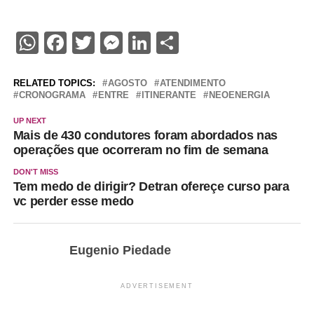
WhatsApp
Facebook
Twitter
Messenger
LinkedIn
Share
RELATED TOPICS:
AGOSTO
ATENDIMENTO
CRONOGRAMA
ENTRE
ITINERANTE
NEOENERGIA
UP NEXT
Mais de 430 condutores foram abordados nas
operações que ocorreram no fim de semana
DON'T MISS
Tem medo de dirigir? Detran ofereçe curso para
vc perder esse medo
Eugenio Piedade
ADVERTISEMENT