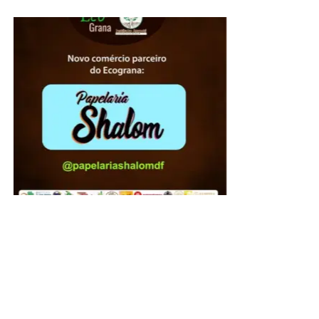
ADVERTISEMENT
Famílias com crianças também encontram no Papaya
uma opção diferenciada para celebrar a data. O
restaurante conta com playground, permitindo que os