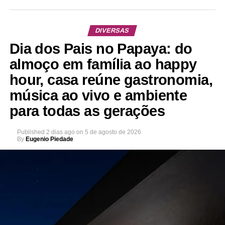
DIVERSAS
Dia dos Pais no Papaya: do
almoço em família ao happy
hour, casa reúne gastronomia,
música ao vivo e ambiente
para todas as gerações
Published
2 dias ago
on
5 de agosto de 2026
By
Eugenio Piedade