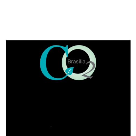
pequenos se divirtam enquanto pais e avós aproveitam a
refeição com mais tranquilidade. A proposta faz da casa
uma alternativa para quem busca reunir diferentes
gerações em um mesmo ambiente, com conforto e
segurança.
Happy hour para brindar a data
Para muitos filhos adultos, o programa ideal é encontrar o
pai no fim da tarde para um chope gelado, boa conversa
e petiscos. E os adeptos do happy hour podem desfrutar
de chopp Brahma geladíssimo, drinks clássicos, com e
sem álcool e autorais, além de uma seleção de petiscos
que elevam a tradicional comida de boteco. Combina
combinação perfeita para celebrar a data.
ADVERTISEMENT