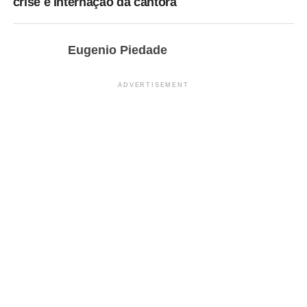
crise e internação da cantora
Eugenio Piedade
ADVERTISEMENT