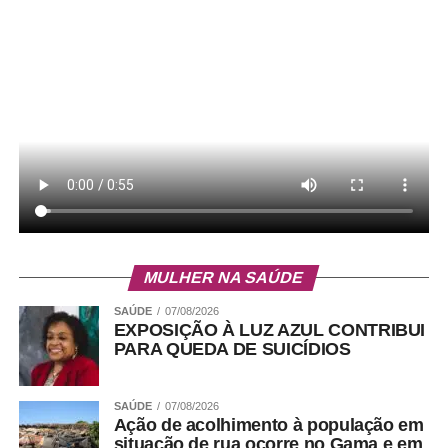
MULHER NA SAÚDE
SAÚDE
07/08/2026
EXPOSIÇÃO À LUZ AZUL CONTRIBUI
Endereço:
SQS 215, Bloco A, Brasília-DF
PARA QUEDA DE SUICÍDIOS
Instagram:
@papayabaregastronomia
SAÚDE
07/08/2026
Ação de acolhimento à população em
Diferenciais:
Playground para crianças, ambiente
situação de rua ocorre no Gama e em
climatizado, espaço para grupos, música ao vivo,