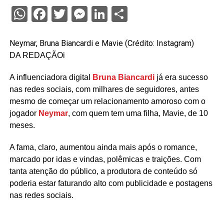
WhatsApp
Facebook
Twitter
Messenger
LinkedIn
Share
Neymar, Bruna Biancardi e Mavie (Crédito: Instagram)
DA REDAÇÃO
i
A influenciadora digital
Bruna Biancardi
já era sucesso
nas redes sociais, com milhares de seguidores, antes
mesmo de começar um relacionamento amoroso com o
jogador
Neymar
, com quem tem uma filha, Mavie, de 10
meses.
A fama, claro, aumentou ainda mais após o romance,
marcado por idas e vindas, polêmicas e traições. Com
tanta atenção do público, a produtora de conteúdo só
poderia estar faturando alto com publicidade e postagens
nas redes sociais.