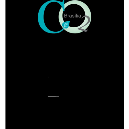
COMENTE ABAIXO:
WhatsApp
Facebook
Twitter
Messenger
LinkedIn
Share