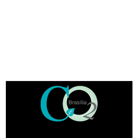
Famílias com crianças também encontram no Papaya
uma opção diferenciada para celebrar a data. O
restaurante conta com playground, permitindo que os
pequenos se divirtam enquanto pais e avós aproveitam a
refeição com mais tranquilidade. A proposta faz da casa
uma alternativa para quem busca reunir diferentes
gerações em um mesmo ambiente, com conforto e
segurança.
Happy hour para brindar a data
Para muitos filhos adultos, o programa ideal é encontrar o
pai no fim da tarde para um chope gelado, boa conversa
e petiscos. E os adeptos do happy hour podem desfrutar
de chopp Brahma geladíssimo, drinks clássicos, com e
sem álcool e autorais, além de uma seleção de petiscos