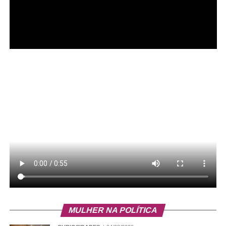
Entre os destaques estão a Coxinha de Rabada, a
Panceta servida com geleia de goiaba, a Isca de Robalo,
os Camarões ao Panko, os Pastéis Artesanais e o
Pecado da Casa, preparado com donuts de carne e
bacon glaceados.
Um domingo para celebrar sem pressa
Independentemente do horário escolhido, o convite do
Papaya é para que a comemoração aconteça no ritmo
das boas conversas. A casa oferece uma carta de vinhos
com rótulos nacionais e internacionais, drinks exclusivos
MULHER NA POLÍTICA
preparados pela equipe de coquetelaria e clássicos que
agradam aos mais diferentes paladares. Entre as