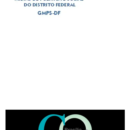
com a proposta de ser um espaço onde as pessoas
tenham vontade de permanecer. Gastronomia autoral,
coquetelaria, música ao vivo, atendimento acolhedor e
ambientes cuidadosamente planejados fazem parte da
identidade da casa, que recebe desde casais e grupos de
amigos até famílias de diferentes gerações.
ADVERTISEMENT