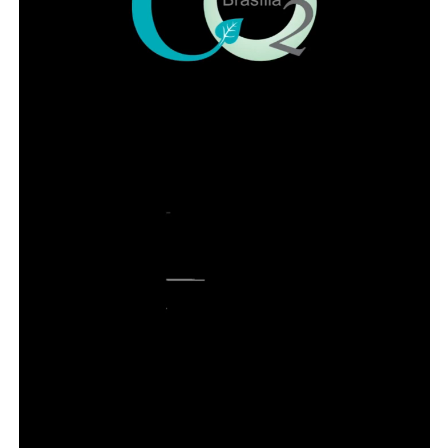
“
A boa mesa aproxima as pessoas, mas o que realmente
marca uma lembrança é o tempo que passamos juntos. O
Dia dos Pais é um convite para desacelerar e celebrar
essas relações. Queremos que cada família encontre no
Papaya o ambiente ideal para viver esse momento, seja
em um almoço completo, em um chope no fim da tarde ou
em um jantar especial
“, afirma
Neiara Biberg
, sócia-
proprietária do Papaya.
Um almoço para reunir toda a família
Para quem faz questão da tradicional mesa de domingo,
o cardápio reúne pratos elaborados para compartilhar.
Entre as sugestões estão o Bacalhau à Gomes de Sá,