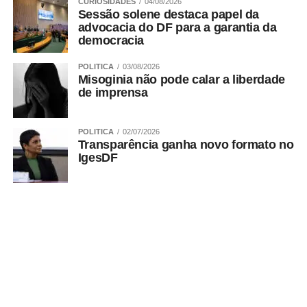
CURIOSIDADES
04/08/2026
criações autorais estão o Atlântica Gin, o Pampa Spritz, o
Sessão solene destaca papel da
advocacia do DF para a garantia da
Salt Honey e o Encantado.
democracia
POLITICA
03/08/2026
ADVERTISEMENT
Misoginia não pode calar a liberdade
de imprensa
POLITICA
02/07/2026
Transparência ganha novo formato no
IgesDF