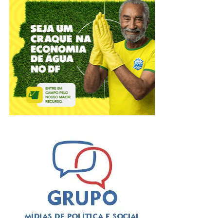
No Dia dos Pais, há quem prefira reunir toda a família em
volta da mesa para um almoço caprichado, quem
aproveite a data para brindar com os filhos em um happy
hour ou quem escolha um jantar especial para encerrar o
domingo. Pensando nesses diferentes estilos de
celebração, o Papaya Bar e Gastronomia preparou uma
experiência completa para transformar a data em um
momento de convivência, boa gastronomia e muitas
histórias compartilhadas.
Mais do que um restaurante ou um bar, o Papaya nasceu