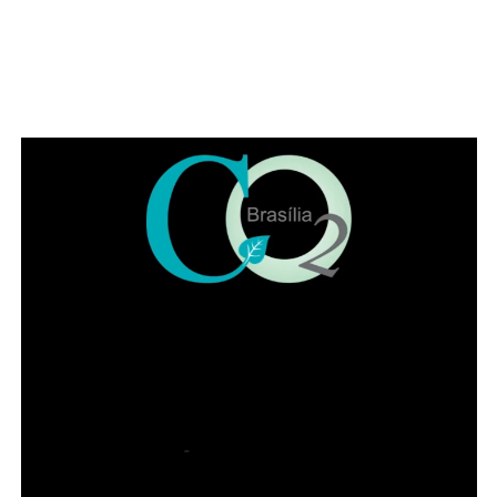
No Papaya, o Dia dos Pais vai além da refeição. É um
convite para desacelerar, brindar histórias, reunir
diferentes gerações e transformar um almoço, um happy
hour ou um jantar em uma lembrança que permanece
muito depois do último brinde.
SERVIÇO
Dia dos Pais no Papaya Bar e Gastronomia
ADVERTISEMENT