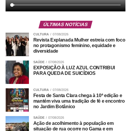
ÚLTIMAS NOTÍCIAS
CULTURA
07/08/2026
Revista Explanada Mulher estreia com foco
no protagonismo feminino, equidade e
diversidade
SAÚDE
07/08/2026
EXPOSIÇÃO À LUZ AZUL CONTRIBUI
Para completar a experiência, o almoço será embalado
PARA QUEDA DE SUICÍDIOS
por música ao vivo, criando o clima perfeito para celebrar
a data em família. A trilha sonora ficará por conta
de
Matheus Henrique
, em apresentação solo de voz e
CULTURA
07/08/2026
Festa de Santa Clara chega à 10ª edição e
violão, com um repertório que passeia pelos clássicos da
mantém viva uma tradição de fé e encontro
MPB e do pop rock.
no Jardim Botânico
Para encerrar a refeição, sobremesas como o tradicional
SAÚDE
07/08/2026
Ação de acolhimento à população em
Creme de Papaya com esferas de licor de cassis, o Petit
situação de rua ocorre no Gama e em