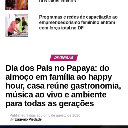
dos takes intímos
Programas e redes de capacitação ao
empreendedorismo feminino entram
com força total no DF
DIVERSAS
Dia dos Pais no Papaya: do
almoço em família ao happy
hour, casa reúne gastronomia,
música ao vivo e ambiente
para todas as gerações
Published
3 dias ago
on
5 de agosto de 2026
By
Eugenio Piedade