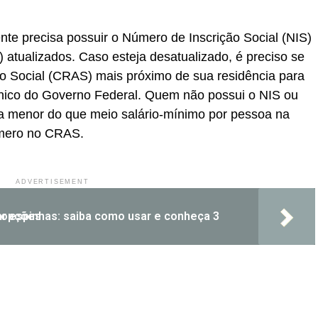
liente precisa possuir o Número de Inscrição Social (NIS)
tualizados. Caso esteja desatualizado, é preciso se
ção Social (CRAS) mais próximo de sua residência para
Único do Governo Federal. Quem não possui o NIS ou
menor do que meio salário-mínimo por pessoa na
úmero no CRAS.
ADVERTISEMENT
Adesivo para secar espinhas: saiba como usar e conheça 3 opções