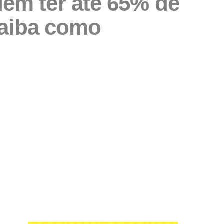
dem ter até 65% de
saiba como