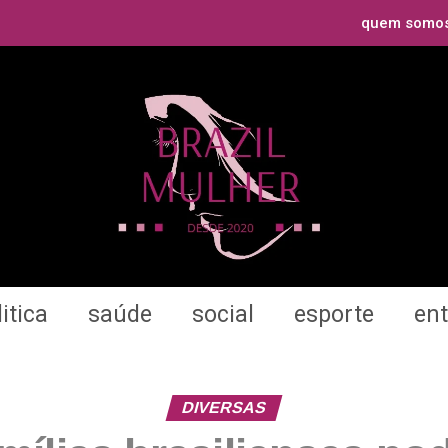
quem somo
itica
saúde
social
esporte
en
DIVERSAS