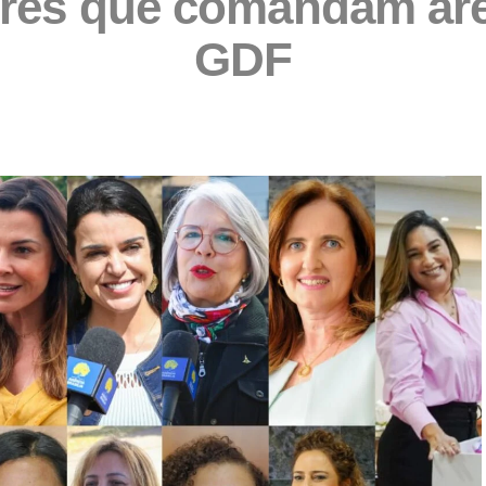
res que comandam área
GDF