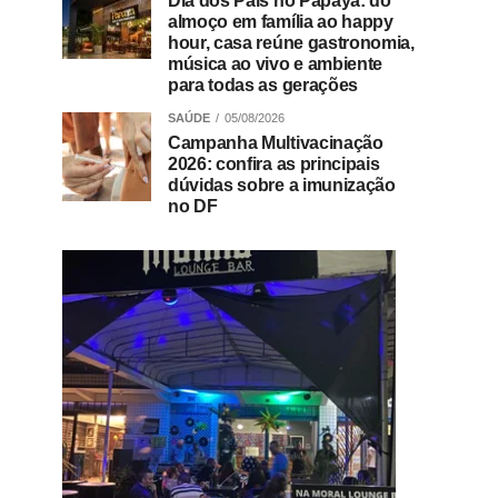
Dia dos Pais no Papaya: do
almoço em família ao happy
hour, casa reúne gastronomia,
música ao vivo e ambiente
para todas as gerações
SAÚDE
05/08/2026
Campanha Multivacinação
2026: confira as principais
dúvidas sobre a imunização
no DF