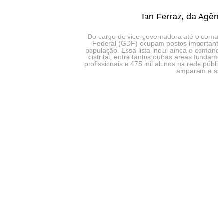
Ian Ferraz, da Agên
Do cargo de vice-governadora até o coman
Federal (GDF) ocupam postos important
população. Essa lista inclui ainda o coman
distrital, entre tantos outras áreas fund
profissionais e 475 mil alunos na rede púb
amparam a sa