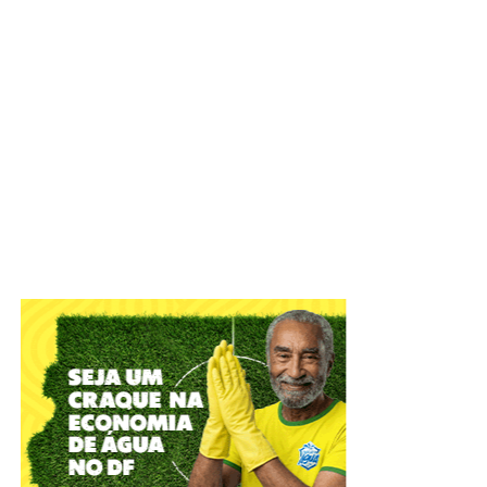
A cidade do Gama receberá, em 19 de setembro, a
segunda edição do Gama Art Day, festival multicultural,
que ocupará a Pista de Skate do Setor Leste do Gama
(RA II) com música, arte urbana, economia criativa e
formação cultural. Com entrada gratuita, o evento reunirá
artistas do Distrito Federal e convidados nacionais em
uma programação voltada a toda a comunidade, que terá
como um de seus destaques a revitalização da própria
pista de skate por meio de intervenções de grafite
realizadas ao longo do dia.
“
O Gama Art Day foi concebido para valorizar a produção
artística da cidade e fortalecer a cultura produzida nas