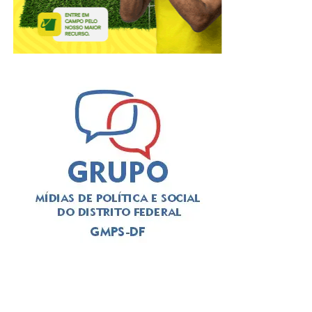
regiões administrativas do Distrito Federal. A iniciativa
reúne diferentes linguagens, como grafite, quadrinhos,
artesanato, dança e literatura independente, promovendo
o diálogo entre artistas, comunidade e novos públicos
”,
afirma
Priscilla Silva
, produtora cultural e proponente do
projeto.
ADVERTISEMENT