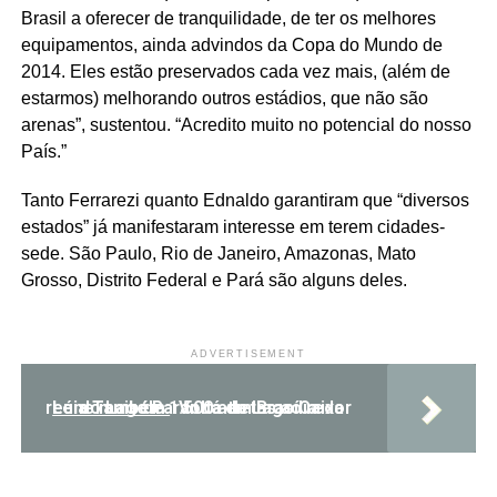
Brasil a oferecer de tranquilidade, de ter os melhores
equipamentos, ainda advindos da Copa do Mundo de
2014. Eles estão preservados cada vez mais, (além de
estarmos) melhorando outros estádios, que não são
arenas”, sustentou. “Acredito muito no potencial do nosso
País.”
Tanto Ferrarezi quanto Ednaldo garantiram que “diversos
estados” já manifestaram interesse em terem cidades-
sede. São Paulo, Rio de Janeiro, Amazonas, Mato
Grosso, Distrito Federal e Pará são alguns deles.
ADVERTISEMENT
Leia Também:
Volta do Lago Caixa reúne mais de 1.500 atletas ao redor do Lago Paranoá em Brasília