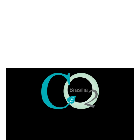
Além de movimentar a cena cultural do Gama, o festival
pretende fortalecer artistas locais, incentivar a ocupação
criativa dos espaços públicos e ampliar o acesso da
população a experiências artísticas gratuitas e de
qualidade. Estão confirmadas as apresentações da
banda Garage Fuzz, principal atração desta edição, além
de bandas do Distrito Federal como Lumma e Kids Grace.
A programação também contará com artistas visuais,
grafiteiros, quadrinistas, artesãos, feirinha de adoção de
animais, e outras atrações que serão anunciadas no
início de setembro.
Leia Também:
Quais são os países