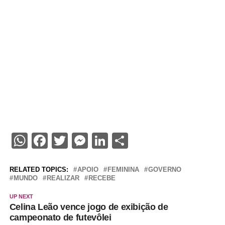
WhatsApp
Facebook
Twitter
Messenger
LinkedIn
Share
RELATED TOPICS:
APOIO
FEMININA
GOVERNO
MUNDO
REALIZAR
RECEBE
UP NEXT
Celina Leão vence jogo de exibição de
campeonato de futevôlei