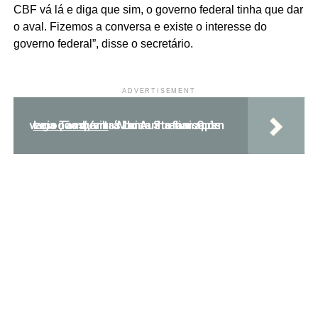
CBF vá lá e diga que sim, o governo federal tinha que dar
o aval. Fizemos a conversa e existe o interesse do
governo federal”, disse o secretário.
ADVERTISEMENT
‘Montanha-russa de emoções’, vibra Luisa Stefani após vaga nas quartas do Australian Open
Leia Também: