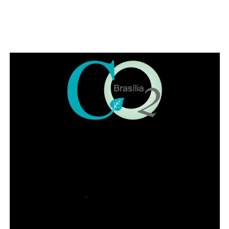
O Festival conta com recursos e estruturas de
acessibilidade
Pet friendly
COMENTE ABAIXO:
ADVERTISEMENT