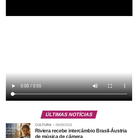
Serviço
Gama Art Day – 2ª edição
Pista de Skate – Setor Norte – Gama
ÚLTIMAS NOTÍCIAS
CULTURA
08/08/2026
Riviera recebe intercâmbio Brasil-Áustria
ADVERTISEMENT
de música de câmera