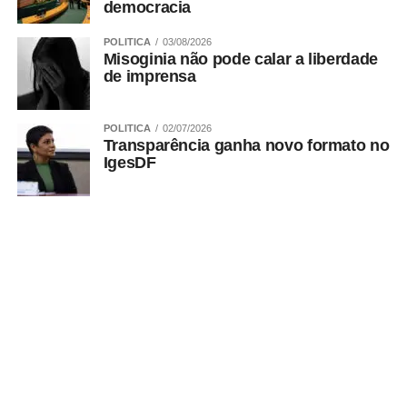
democracia
O benefício pode ser disponibilizado por mais seis
POLITICA
03/08/2026
meses. Para isso, a beneficiária deverá comprovar
Misoginia não pode calar a liberdade
inscrição em pelo menos dois cursos de capacitação,
de imprensa
qualificação profissional ou empreendedorismo.
POLITICA
02/07/2026
Transparência ganha novo formato no
ADVERTISEMENT
IgesDF