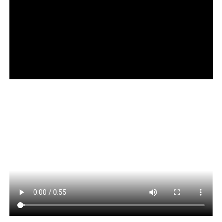
⇒ Residir no Distrito Federal
⇒ Possuir renda per capita de até meio salário mínimo ou
renda familiar de até dois salários mínimos
Leia Também:
PM de folga é morta a
tiros em assalto