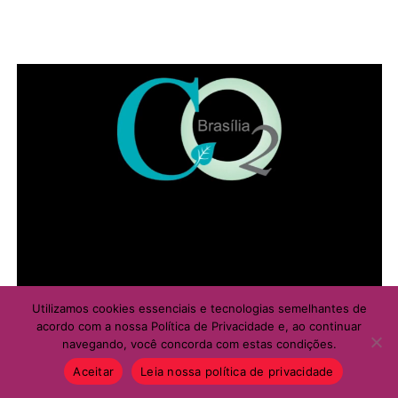
Também é preciso, nesse caso, apresentar o
comprovante de cadastro na Codhab e um documento
que comprove a continuidade da locação do imóvel,
como contrato de aluguel ou declaração do locador
A permanência depende do cumprimento dos critérios
previstos e da regularidade do acompanhamento feito
pelas unidades ou pela rede de proteção às mulheres
vítimas de violência.
Utilizamos cookies essenciais e tecnologias semelhantes de
acordo com a nossa Política de Privacidade e, ao continuar
navegando, você concorda com estas condições.
ADVERTISEMENT
Aceitar
Leia nossa política de privacidade