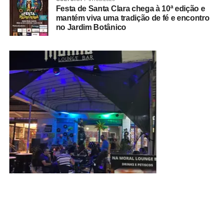
Festa de Santa Clara chega à 10ª edição e
mantém viva uma tradição de fé e encontro
no Jardim Botânico
Como solicitar
O primeiro passo é procurar presencialmente uma das
unidades de atendimento psicossocial. Durante o
atendimento, uma equipe multidisciplinar avalia a
situação da vítima e elabora um relatório técnico para
verificar se ela atende aos critérios estabelecidos pela
Portaria nº 49/2026.
ADVERTISEMENT