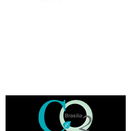
⇒ Possuir medida protetiva de urgência vigente,
expedida pelo Tribunal de Justiça do Distrito Federal e
dos Territórios (TJDFT), com base na Lei Maria da Penha
⇒ Estar em situação de vulnerabilidade econômica e
social
ADVERTISEMENT