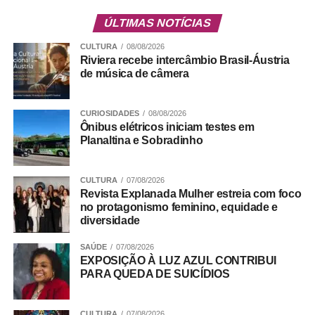
⇒ Estar em acompanhamento psicossocial na Casa da
ÚLTIMAS NOTÍCIAS
Mulher Brasileira, em alguma unidade do Centro
Especializado de Atendimento à Mulher (Ceam), na Casa
CULTURA
08/08/2026
Riviera recebe intercâmbio Brasil-Áustria
Abrigo ou nos Espaços Acolher.
de música de câmera
ADVERTISEMENT
CURIOSIDADES
08/08/2026
Ônibus elétricos iniciam testes em
Planaltina e Sobradinho
CULTURA
07/08/2026
Revista Explanada Mulher estreia com foco
no protagonismo feminino, equidade e
diversidade
SAÚDE
07/08/2026
EXPOSIÇÃO À LUZ AZUL CONTRIBUI
PARA QUEDA DE SUICÍDIOS
CULTURA
07/08/2026