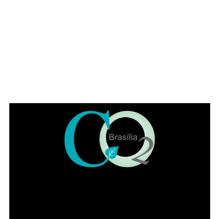
Se o benefício for concedido, o valor deverá ser utilizado
para despesas com moradia.
O que é necessário durante o recebimento
Enquanto recebe o auxílio, a beneficiária deve manter o
acompanhamento psicossocial em uma das unidades ou