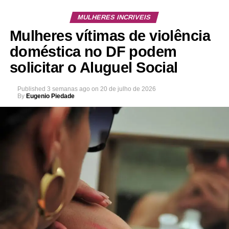
MULHERES INCRIVEIS
Mulheres vítimas de violência
doméstica no DF podem
solicitar o Aluguel Social
Published
3 semanas ago
on
20 de julho de 2026
By
Eugenio Piedade