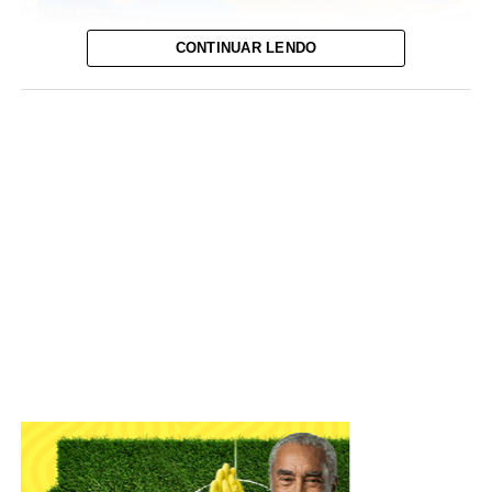
CONTINUAR LENDO
Unidades do Espaço Acolher estão entre as instituições
que fazem acompanhamento psicossocial de mulheres
em situação de vulnerabilidade | Foto: Tony
Oliveira/Agência Brasília
Atualmente, 765 mulheres recebem o auxílio; e, entre
janeiro e junho deste ano, foram registrados 4.327
atendimentos. O acesso ocorre por demanda espontânea,
e não há limite de vagas.