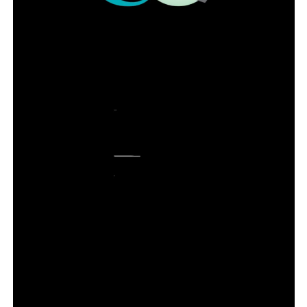
⇒ Precisar deixar a residência em caráter emergencial
devido ao risco de morte ou agravamento da violência
⇒ Não possuir outro imóvel ou local seguro para morar
⇒ Não ter condições financeiras de custear despesas
com moradia
ADVERTISEMENT