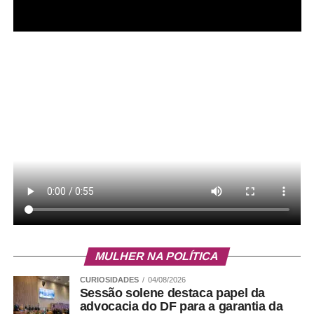
Mulheres que não possuírem documentos para
comprovar renda ou residência poderão utilizar
autodeclaração. Além disso, é obrigatória a inscrição no
Cadastro Único para Programas Sociais (CadÚnico),
caso ainda não estejam cadastradas, e a apresentação
do comprovante de cadastro no programa habitacional da
Companhia de Desenvolvimento Habitacional do Distrito
Federal (Codhab). Quando indicado, também poderá ser
necessária a participação em programas sociais
complementares.
Leia Também:
Projeto apoiado pela
FAPDF desenvolve tecnologia para
MULHER NA POLÍTICA
controle de voo de foguetes
CURIOSIDADES
04/08/2026
Sessão solene destaca papel da
Como funciona a prorrogação
advocacia do DF para a garantia da