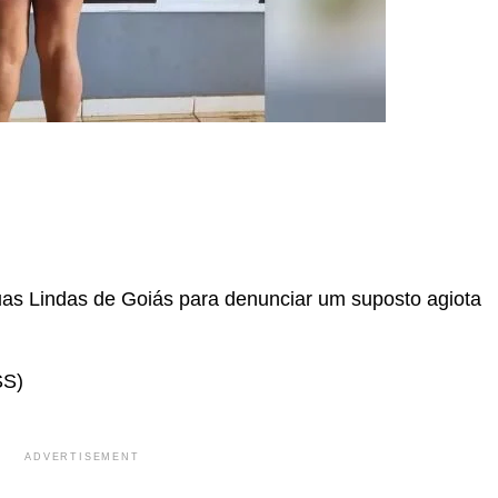
r
In
re
as Lindas de Goiás para denunciar um suposto agiota
S)
ADVERTISEMENT