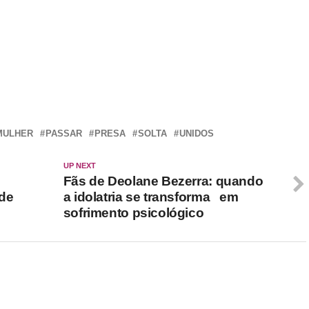
r
In
re
MULHER
PASSAR
PRESA
SOLTA
UNIDOS
UP NEXT
Fãs de Deolane Bezerra: quando
 de
a idolatria se transforma em
sofrimento psicológico