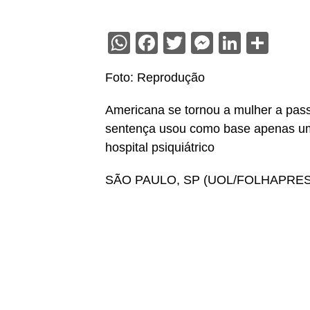
WhatsApp
Facebook
Twitter
Messenge
Linked
Sha
Foto: Reprodução
Americana se tornou a mulher a pas
sentença usou como base apenas uma
hospital psiquiátrico
SÃO PAULO, SP (UOL/FOLHAPRES