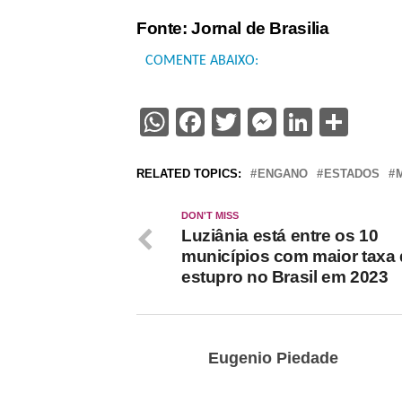
Fonte: Jornal de Brasilia
COMENTE ABAIXO:
WhatsApp
Facebook
Twitter
Messenge
Linked
Sha
RELATED TOPICS:
ENGANO
ESTADOS
DON'T MISS
Luziânia está entre os 10
municípios com maior taxa
estupro no Brasil em 2023
Eugenio Piedade