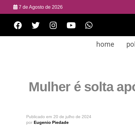
7 de Agosto de 2026
home
pol
Mulher é solta a
Publicado em
20 de julho de 2024
por
Eugenio Piedade