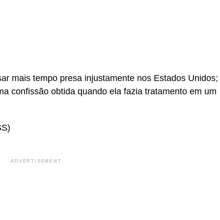
r
In
re
sar mais tempo presa injustamente nos Estados Unidos;
 confissão obtida quando ela fazia tratamento em um
S)
ADVERTISEMENT