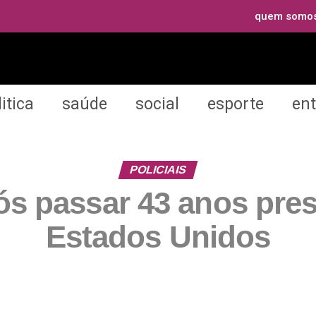
quem somo
itica
saúde
social
esporte
en
POLICIAIS
pós passar 43 anos pre
Estados Unidos