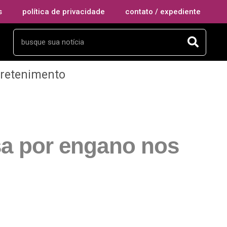
s
política de privacidade
contato / expediente
tretenimento
sa por engano nos