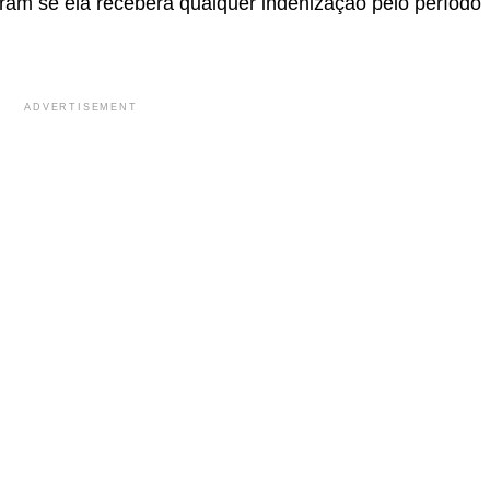
eram se ela receberá qualquer indenização pelo período
ADVERTISEMENT