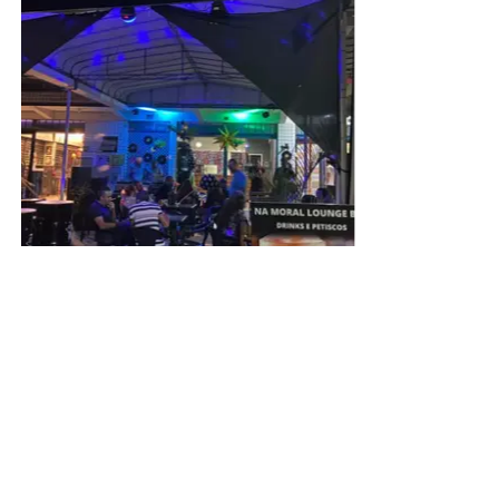
A presidente do Instituto de Advogados do Distrito
Federal, Jaqueline de Domênico, agradeceu a
participação ativa de cada um daqueles que dedicaram
seu tempo e para que o órgão de se consolidasse como
uma das mais respeitadas instituições jurídicas do DF.
“Nossos agradecimentos a todos que, em diferentes
gerações, contribuíram para fortalecer uma instituição que
permanece fiel a seus princípios desde 1970. Celebrar os
56 anos do IADF é honrar aqueles que construíram a
nossa história, valorizar quem a mantém viva e renovar o
compromisso de fortalecer o IADF para as próximas
gerações”, pontuou Jaqueline.