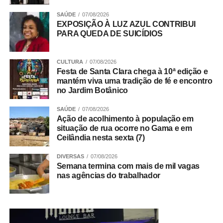
valorização da advocacia e pelo compromisso com a
SAÚDE
07/08/2026
justiça e a cidadania. A instituição também destacou sua
EXPOSIÇÃO À LUZ AZUL CONTRIBUI
contribuição para o aperfeiçoamento das políticas
PARA QUEDA DE SUICÍDIOS
públicas e para o fortalecimento da segurança jurídica no
DF.
CULTURA
07/08/2026
Festa de Santa Clara chega à 10ª edição e
Trabalho Coletivo
mantém viva uma tradição de fé e encontro
no Jardim Botânico
SAÚDE
07/08/2026
ADVERTISEMENT
Ação de acolhimento à população em
situação de rua ocorre no Gama e em
Ceilândia nesta sexta (7)
DIVERSAS
07/08/2026
Semana termina com mais de mil vagas
nas agências do trabalhador