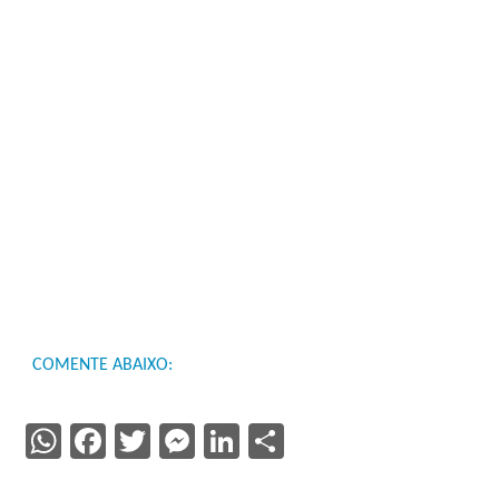
COMENTE ABAIXO:
WhatsApp
Facebook
Twitter
Messenger
LinkedIn
Share