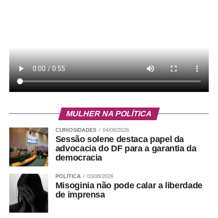
Por sua vez, o orador-adjunto da IADF, José Perdiz,
ressaltou que a solenidade tem um significado muito
especial, uma vez que a CLDF é fruto da luta por
autonomia política do Distrito Federal, que contou com
participação ativa dos advogados. “Há uma correlação
absoluta, já que IADF contribuiu juridicamente para os
debates que culminaram na assembleia nacional
constituinte. Os estudos forneceram, naquele momento
nacional de muita relevância, pensamento crítico,
MULHER NA POLÍTICA
reflexão jurídica e compromisso institucional com a
CURIOSIDADES
04/08/2026
construção de uma nova ordem constitucional que se
Sessão solene destaca papel da
fazia necessária”, observou Perdiz.
advocacia do DF para a garantia da
democracia
Bruno Sodré – Agência CLDF
POLITICA
03/08/2026
Misoginia não pode calar a liberdade
de imprensa