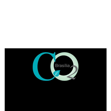
assola o Brasil”. O deputado exaltou a categoria a se
posicionar, como em outros momentos históricos. “É
necessário que a advocacia se levante tendo em vista os
muitos direitos desrespeitados no Brasil, como, por
exemplo, a avocação de competência para abertura de
inquérito sem prerrogativa de foro”, citou o parlamentar.
Representando a Federação Nacional dos Institutos dos
Advogados, Eduardo Lycurgo ressaltou que “sempre que
as trevas se impuseram ou ameaçaram a sociedade os
advogados ajudam a iluminar o bom caminho”. No IADF,
segundo ele, a “categoria trabalha de braços dados na
disseminação da cultura jurídica para que a sociedade
possa andar pelo caminho da correção”.
Leia Também:
CLDF realiza sessão
solene em homenagem ao Programa
Bombeiro Amigo do CBMDF