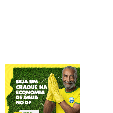
IADF tem objetivo de defender o Estado Democrático de
Direito e colaborar com o aperfeiçoamento das práticas
jurídico-administrativas
A Câmara Legislativa celebrou, nesta terça-feira (4), os
56
anos do Instituto de Advogados do Distrito Federal
(IADF)
. A sessão solene, em plenário, relembrou
momentos marcantes da entidade que atua na difusão
científica, com o objetivo de defender o Estado
Democrático de Direito e colaborar com o Poder Público
no aperfeiçoamento das práticas jurídico-administrativas.
ADVERTISEMENT