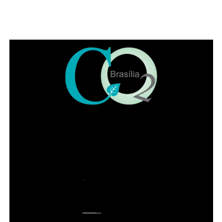
Leia Também:
Mulheres lideram
consumo de livros no Brasil e
redefinem o mercado editorial
Também participaram da solenidade a ministra
convocada do Superior Tribunal de Justiça (STJ) Nilsoni
de Freitas e o orador oficial da IADF, Pedro Gordilho. Ao
final do evento receberam homenagens os membros da
mesa da sessão solene, os integrantes da diretoria
executiva e demais advogados que participaram da
história da instituição.
Presidente honorário do IADF, Francisco Lacerda Neto
falou em nome dos homenageados. Entre lembranças,
citou advogados de renome no DF, como Sepúlveda
Pertence, Sigmaringa Seixas e Maurício Correa. Lacerda
Neto recordou que o Instituto começou com 57
fundadores de diversas cidades brasileiras. “Uma das
brincadeiras da época é que ninguém acha que o