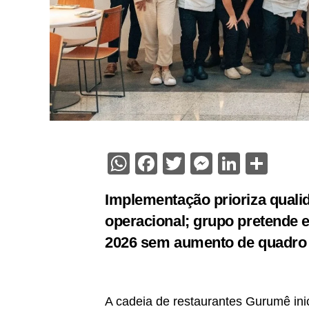
WhatsApp
Facebook
Twitter
Messenge
Linked
Sha
Implementação prioriza qualid
operacional; grupo pretende 
2026 sem aumento de quadro 
A cadeia de restaurantes Gurumê in