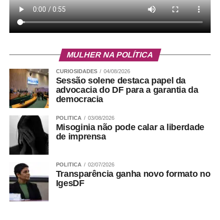
MULHER NA POLÍTICA
CURIOSIDADES
04/08/2026
Sessão solene destaca papel da
advocacia do DF para a garantia da
democracia
POLITICA
03/08/2026
Misoginia não pode calar a liberdade
de imprensa
15. Quadra 14 do Setor Oeste, na lateral da parada,
em frente ao posto de gasolina.
POLITICA
02/07/2026
Transparência ganha novo formato no
IgesDF
Pontos de ação em Ceilândia: