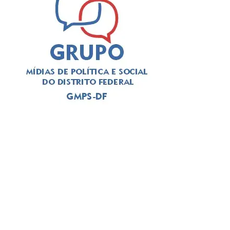
A divulgação das ações de acolhimento segue o que foi
decidido pelo Supremo Tribunal Federal (STF) no âmbito
do julgamento da Arguição de Descumprimento de
Preceito Fundamental (ADPF) 976. A decisão determina
que o Poder Executivo Distrital divulgue “previamente o
dia, o horário e o local das ações de zeladoria urbana nos
seus respectivos sites” e que preste “informações claras
sobre a destinação de bens porventura apreendidos, o
local de armazenamento dos itens e o procedimento de
recuperação do bem”.