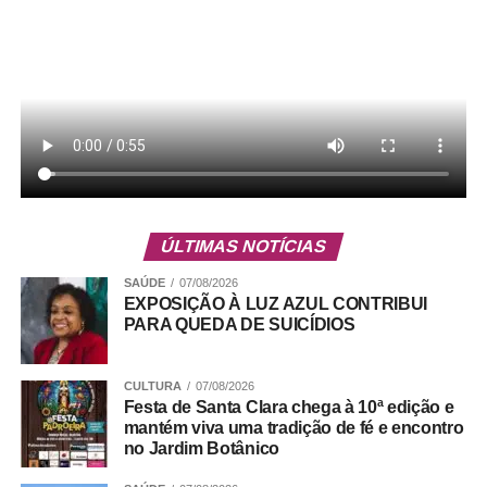
3. Comercial da panificadora Du Juca, Quadra 01, CL
01, SCE – Leste;
4. Central — próximo ao Dia a Dia
ÚLTIMAS NOTÍCIAS
5. Quadra 15, no fundo da Loja 03/04, Setor Leste;
SAÚDE
07/08/2026
EXPOSIÇÃO À LUZ AZUL CONTRIBUI
PARA QUEDA DE SUICÍDIOS
ADVERTISEMENT
CULTURA
07/08/2026
Festa de Santa Clara chega à 10ª edição e
mantém viva uma tradição de fé e encontro
no Jardim Botânico