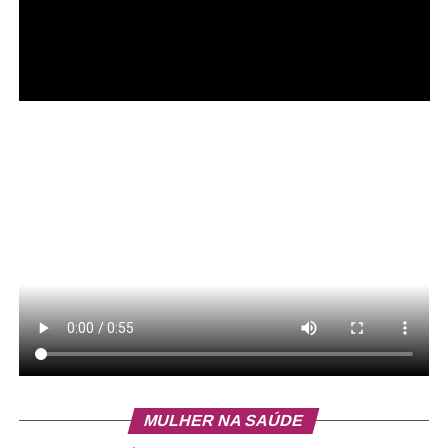
4. QNN 1, canteiro central da Avenida Hélio Prates;
5. Área pavimentada aberta, EQNM 17/19, quiosque
2;
6. Área privada invadida, ST. N;
ADVERTISEMENT
MULHER NA SAÚDE