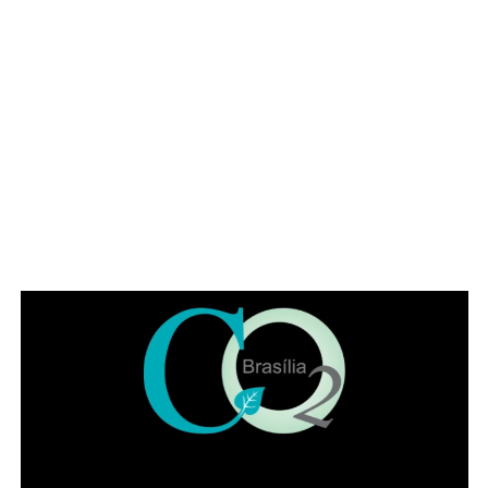
ADVERTISEMENT
1. Lote particular não cercado, Conj. B, ST. N, QNN
17;