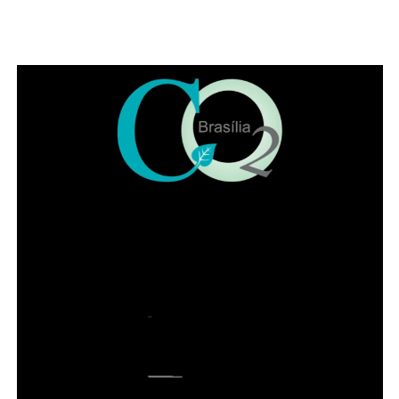
ADVERTISEMENT
Leia Também:
Confira quem tem direito e como solicitar o transporte escolar