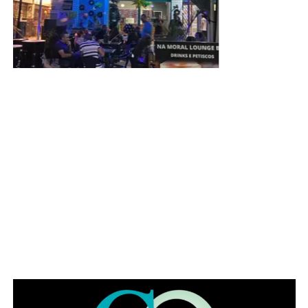
ADVERTISEMENT
9. SCE Q.1, Conjunto B, 756 – Ponte Alta Norte;
10. Estacionamento do Estádio Bezerrão;