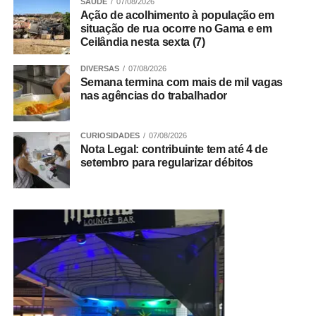
SAÚDE
07/08/2026
Ação de acolhimento à população em
situação de rua ocorre no Gama e em
Ceilândia nesta sexta (7)
DIVERSAS
07/08/2026
Semana termina com mais de mil vagas
nas agências do trabalhador
CURIOSIDADES
07/08/2026
Nota Legal: contribuinte tem até 4 de
setembro para regularizar débitos
6. Área Especial, Entrequadra 11/13, Setor Leste;
7. Entrequadra 1/3, Setor Leste, ao lado do Posto de
Saúde;
8. Quadra 02 CL, próximo ao Lote 26, fundo da
Escola Classe 15, Setor Norte;