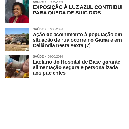
SAÚDE
07/08/2026
EXPOSIÇÃO À LUZ AZUL CONTRIBUI
PARA QUEDA DE SUICÍDIOS
SAÚDE
07/08/2026
Ação de acolhimento à população em
situação de rua ocorre no Gama e em
Ceilândia nesta sexta (7)
7. Área verde aberta, Feira do Produtor e Atacadista,
SAÚDE
06/08/2026
Lactário do Hospital de Base garante
QNP 1;
alimentação segura e personalizada
aos pacientes
8. Área verde aberta, BL. D, ST. N, EQNN 17/19;
9. Área pavimentada nos fundos do IESB, QNN 37,
ST. N/QNN 29
ADVERTISEMENT