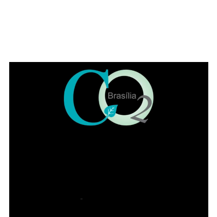
COMENTE ABAIXO:
WhatsApp
Facebook
Twitter
Messenger
LinkedIn
Share