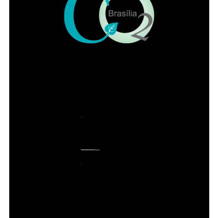
11. Quadra 56, Setor Central, fundos do Centro de
Ensino Especial I do Gama e atrás do depósito de
containers de resíduos do Gama Shopping;
ADVERTISEMENT