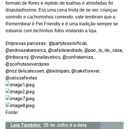
formato de flores e repleto de toalhas e almofadas foi
disputadíssimo. Era uma cena linda de se ver, crianças
sorrindo e cachorrinhos correndo, vale lembram que a
Remembear é Pet Friendly e é uma tradição sempre se
esbarrar com bichinhos fofos visitando a loja.
Empresas parceiras: @partybrasiloficial,
@andreazakarewicz, @cafedeandrade, @pao_la_de_casa,
@tribeca.ny, @vinallavinhos, @confraternize,
@sosfrutaseverduras
@noz.delicatessen, @belinipani, @cakeforever,
@calissafestas.
Fonte:
Leia Também:
25 de Julho é a data