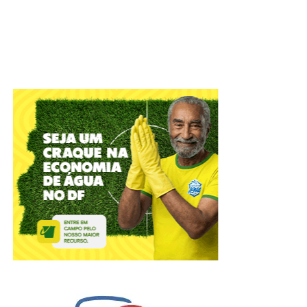
Nesta sexta-feira (7), a partir das 9h, servidores
estarão no Gama e em Ceilândia para oferecer
acolhimento e assistência social a pessoas em
situação de rua que quiserem ajuda.
Após o atendimento, os pertences serão
transportados ao endereço indicado por eles ou, caso
não haja um ponto fixo, os objetos pessoais serão
levados ao depósito (SIA Trecho 4, lotes 1380/1420),
para retirada em até 60 dias, sem qualquer custo
para o responsável.