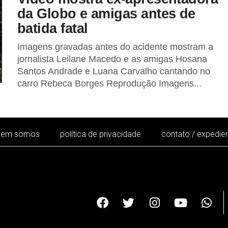
da Globo e amigas antes de
batida fatal
Imagens gravadas antes do acidente mostram a
jornalista Leilane Macedo e as amigas Hosana
Santos Andrade e Luana Carvalho cantando no
carro Rebeca Borges Reprodução Imagens...
uem somos
política de privacidade
contato / expedie