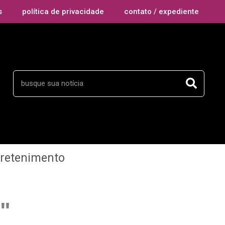
s
política de privacidade
contato / expediente
tretenimento
"