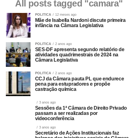
All posts tagged "camara"
POLITICA
12 meses ago
Mãe de Isabella Nardoni discute primeira
infância na Câmara Legislativa
POLITICA
2 anos ago
SES-DF apresenta segundo relatório de
atividades quadrimestrais de 2024 na
Câmara Legislativa
POLITICA
2 anos ago
CCJ da Câmara pauta PL que endurece
pena para estupradores e propõe
castração química
3 anos ago
Sessões da 1ª Câmara de Direito Privado
passam a ser realizadas por
videoconferência
3 anos ago
Secretário de Ações Institucionais faz