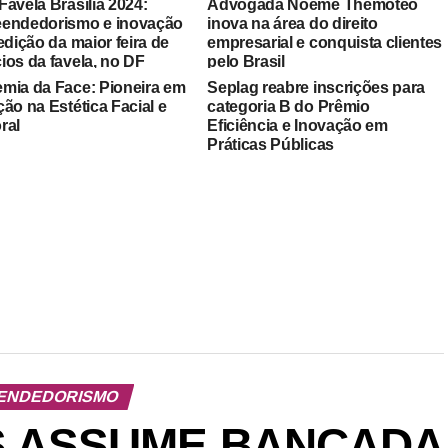
avela Brasília 2024:
Advogada Noeme Themóteo
endedorismo e inovação
inova na área do direito
edição da maior feira de
empresarial e conquista clientes
ios da favela, no DF
pelo Brasil
mia da Face: Pioneira em
Seplag reabre inscrições para
ão na Estética Facial e
categoria B do Prêmio
ral
Eficiência e Inovação em
Práticas Públicas
ENDEDORISMO
S ASSUME BANCADA