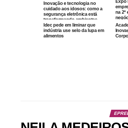
Expo F
Inovação e tecnologia no
empre
cuidado aos idosos: como a
na 2ª 
segurança eletrônica está
negóc
transformando ambientes
Idec pede em liminar que
Acade
residenciais e institucionais
indústria use selo da lupa em
Inovaç
alimentos
Corpo
EPRE
NEILA MEDEIRO