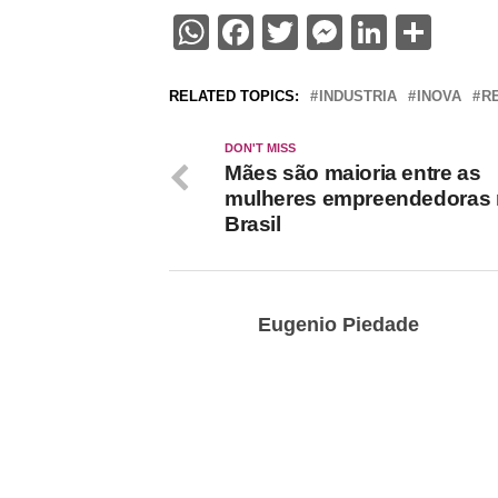
WhatsApp
Facebook
Twitter
Messenge
Linked
Sha
RELATED TOPICS:
INDUSTRIA
INOVA
R
DON'T MISS
Mães são maioria entre as
mulheres empreendedoras
Brasil
Eugenio Piedade