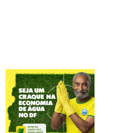
A cidade do Gama receberá, em 19 de setembro, a
segunda edição do Gama Art Day, festival multicultural,
que ocupará a Pista de Skate do Setor Leste do Gama
(RA II) com música, arte urbana, economia criativa e
formação cultural. Com entrada gratuita, o evento reunirá
artistas do Distrito Federal e convidados nacionais em
uma programação voltada a toda a comunidade, que terá
como um de seus destaques a revitalização da própria
pista de skate por meio de intervenções de grafite
realizadas ao longo do dia.
“
O Gama Art Day foi concebido para valorizar a produção
artística da cidade e fortalecer a cultura produzida nas
regiões administrativas do Distrito Federal. A iniciativa
reúne diferentes linguagens, como grafite, quadrinhos,