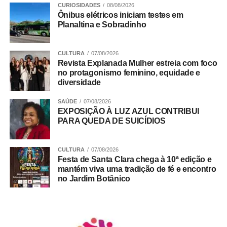
CURIOSIDADES
08/08/2026
Ônibus elétricos iniciam testes em
Planaltina e Sobradinho
CULTURA
07/08/2026
Revista Explanada Mulher estreia com foco
no protagonismo feminino, equidade e
diversidade
SAÚDE
07/08/2026
EXPOSIÇÃO À LUZ AZUL CONTRIBUI
PARA QUEDA DE SUICÍDIOS
CULTURA
07/08/2026
Festa de Santa Clara chega à 10ª edição e
A partir das 09h
mantém viva uma tradição de fé e encontro
no Jardim Botânico
Entrada franca
Indicação livre