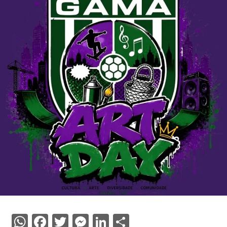
WhatsApp
Facebook
Twitter
Messenger
LinkedIn
Share