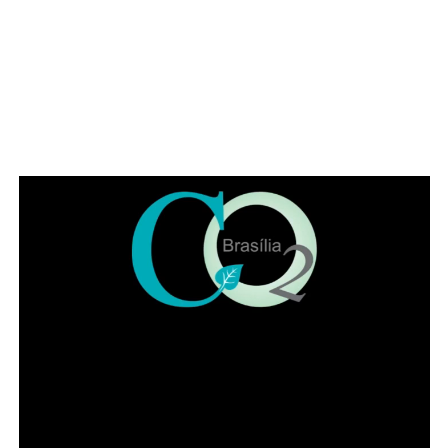
Além de movimentar a cena cultural do Gama, o festival
pretende fortalecer artistas locais, incentivar a ocupação
criativa dos espaços públicos e ampliar o acesso da
população a experiências artísticas gratuitas e de
qualidade. Estão confirmadas as apresentações da
banda Garage Fuzz, principal atração desta edição, além
de bandas do Distrito Federal como Lumma e Kids Grace.
A programação também contará com artistas visuais,
grafiteiros, quadrinistas, artesãos, feirinha de adoção de
animais, e outras atrações que serão anunciadas no
início de setembro.
Leia Também:
Celina Leão vence
jogo de exibição de campeonato de
futevôlei