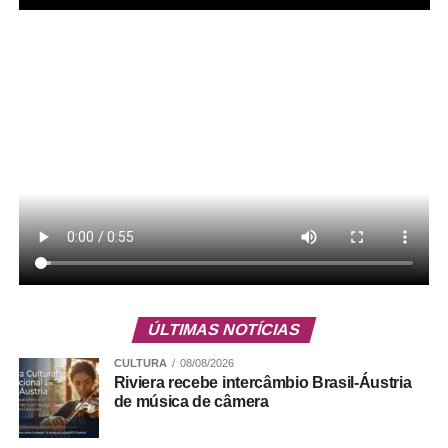
Serviço
Gama Art Day – 2ª edição
Pista de Skate – Setor Norte – Gama
ÚLTIMAS NOTÍCIAS
CULTURA
08/08/2026
Riviera recebe intercâmbio Brasil-Áustria
ADVERTISEMENT
de música de câmera