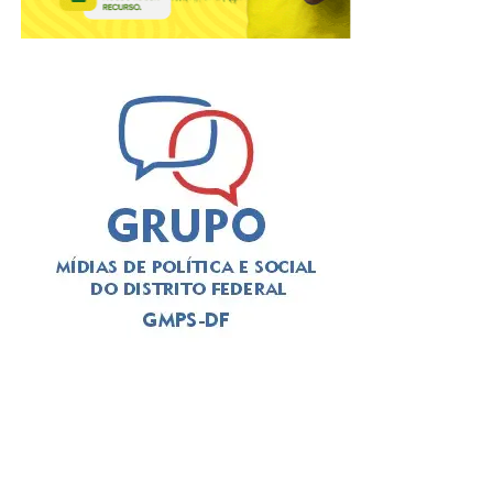
artesanato, dança e literatura independente, promovendo
o diálogo entre artistas, comunidade e novos públicos
”,
afirma
Priscilla Silva
, produtora cultural e proponente do
projeto.
ADVERTISEMENT