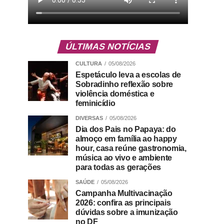
ÚLTIMAS NOTÍCIAS
CULTURA
05/08/2026
Espetáculo leva a escolas de
Sobradinho reflexão sobre
violência doméstica e
feminicídio
DIVERSAS
05/08/2026
Dia dos Pais no Papaya: do
almoço em família ao happy
hour, casa reúne gastronomia,
música ao vivo e ambiente
para todas as gerações
SAÚDE
05/08/2026
Campanha Multivacinação
2026: confira as principais
dúvidas sobre a imunização
no DF