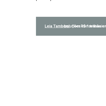
Leia Também:
Com R$ 1 trilhão em risco, Presidente do Cenapre