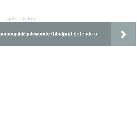
ADVERTISEMENT
t defende a soluções consensuais como saída para crise tributária