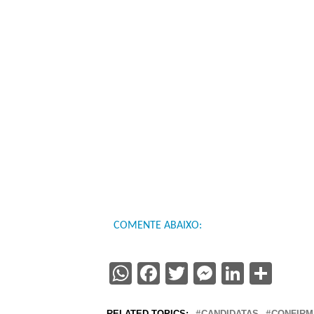
COMENTE ABAIXO:
WhatsApp
Facebook
Twitter
Messenge
Linked
Sha
RELATED TOPICS:
CANDIDATAS
CONFIR