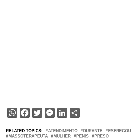
WhatsApp
Facebook
Twitter
Messenger
LinkedIn
Share
RELATED TOPICS:
ATENDIMENTO
DURANTE
ESFREGOU
MASSOTERAPEUTA
MULHER
PENIS
PRESO