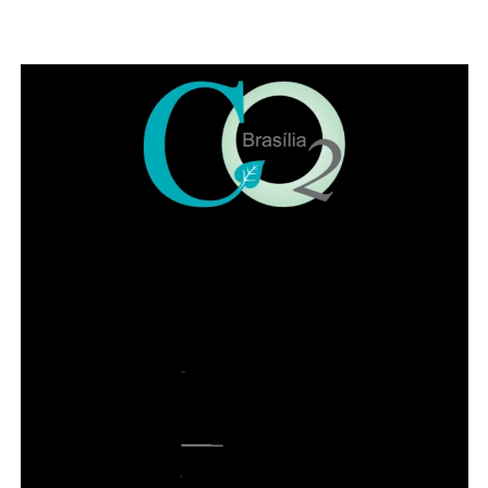
Se o benefício for concedido, o valor deverá ser utilizado
para despesas com moradia.
O que é necessário durante o recebimento
Enquanto recebe o auxílio, a beneficiária deve manter o
acompanhamento psicossocial em uma das unidades ou
na rede de proteção às mulheres vítimas de violência.
Também é necessário apresentar, nos primeiros 45 dias
de recebimento do benefício, o contrato de locação do
imóvel ou uma declaração assinada pelo proprietário.
ADVERTISEMENT