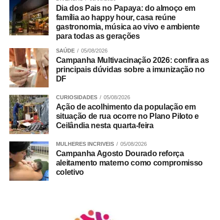
Dia dos Pais no Papaya: do almoço em
família ao happy hour, casa reúne
gastronomia, música ao vivo e ambiente
para todas as gerações
SAÚDE
05/08/2026
Campanha Multivacinação 2026: confira as
principais dúvidas sobre a imunização no
DF
CURIOSIDADES
05/08/2026
Ação de acolhimento da população em
situação de rua ocorre no Plano Piloto e
Ceilândia nesta quarta-feira
MULHERES INCRIVEIS
05/08/2026
Campanha Agosto Dourado reforça
aleitamento materno como compromisso
coletivo
Como solicitar
O primeiro passo é procurar presencialmente uma das
unidades de atendimento psicossocial. Durante o