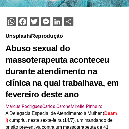
WhatsApp
Facebook
Twitter
Messenger
LinkedIn
Share
Unsplash/Reprodução
Abuso sexual do
massoterapeuta aconteceu
durante atendimento na
clínica na qual trabalhava, em
fevereiro deste ano
Marcus Rodrigues
Carlos Carone
Mirelle Pinheiro
A Delegacia Especial de Atendimento à Mulher (
Deam
I)
cumpriu, nesta sexta-feira (14/7), um mandando de
prisão preventiva contra um massoterapeuta de 41