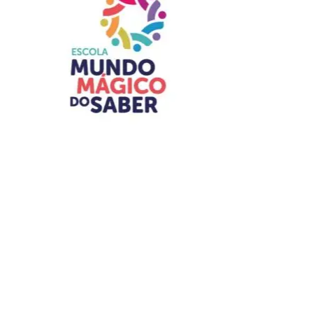
atendimento, uma equipe multidisciplinar avalia a
situação da vítima e elabora um relatório técnico para
verificar se ela atende aos critérios estabelecidos pela
Portaria nº 49/2026.
ADVERTISEMENT