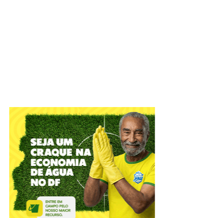
Unidades do Espaço Acolher estão entre as instituições
que fazem acompanhamento psicossocial de mulheres
em situação de vulnerabilidade | Foto: Tony
Oliveira/Agência Brasília
Atualmente, 765 mulheres recebem o auxílio; e, entre
janeiro e junho deste ano, foram registrados 4.327
atendimentos. O acesso ocorre por demanda espontânea,
e não há limite de vagas.
ADVERTISEMENT