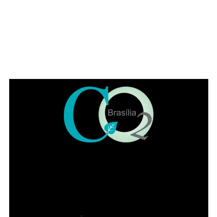
ADVERTISEMENT
⇒ Precisar deixar a residência em caráter emergencial
devido ao risco de morte ou agravamento da violência