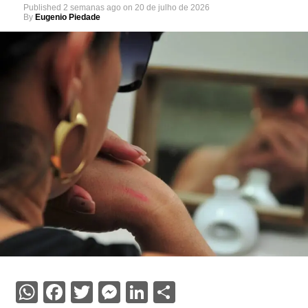
Published
2 semanas ago
on
20 de julho de 2026
By
Eugenio Piedade
WhatsApp
Facebook
Twitter
Messenger
LinkedIn
Share