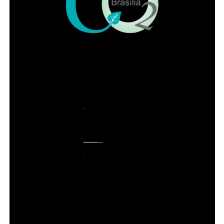
segundo ele, a “categoria trabalha de braços dados na
disseminação da cultura jurídica para que a sociedade
possa andar pelo caminho da correção”.
Leia Também:
Código de Ética dos
Profissionais da Química foi
relançado ontem pelo @cfquimica
Já o presidente da OAB-DF, Paulo Maurício Braz
Siqueira, destacou o trabalho conjunto com o IADF e a
importância da advocacia para a democracia. Ele
observou que o Instituto surgiu nos anos 70 quando a
“efervescência do tempo” exigia mais trabalho científico e
mais atuação da categoria. “É uma instituição que, até
hoje, trabalha conosco para que a nossa profissão seja
ainda mais respeitada”, argumentou o presidente.
ADVERTISEMENT