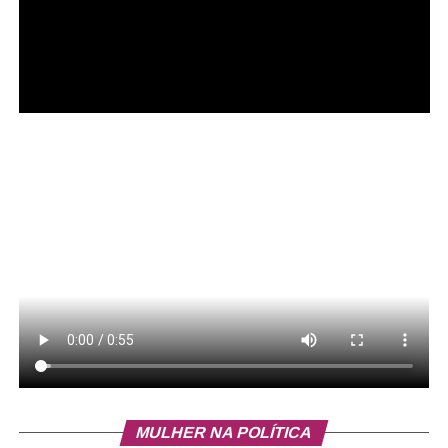
Por sua vez, o orador-adjunto da IADF, José Perdiz,
ressaltou que a solenidade tem um significado muito
especial, uma vez que a CLDF é fruto da luta por
autonomia política do Distrito Federal, que contou com
participação ativa dos advogados. “Há uma correlação
absoluta, já que IADF contribuiu juridicamente para os
debates que culminaram na assembleia nacional
constituinte. Os estudos forneceram, naquele momento
MULHER NA POLÍTICA
nacional de muita relevância, pensamento crítico,