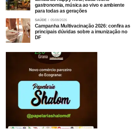
gastronomia, música ao vivo e ambiente
para todas as gerações
SAÚDE
05/08/2026
Campanha Multivacinação 2026: confira as
principais dúvidas sobre a imunização no
DF
A presidente do Instituto de Advogados do Distrito
Federal, Jaqueline de Domênico, agradeceu a
participação ativa de cada um daqueles que dedicaram
seu tempo e para que o órgão de se consolidasse como
uma das mais respeitadas instituições jurídicas do DF.