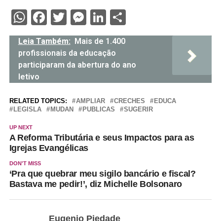
WhatsApp
Facebook
Twitter
Messenger
LinkedIn
Share
Leia Também:
Mais de 1.400
profissionais da educação
participaram da abertura do ano
letivo
RELATED TOPICS:
AMPLIAR
CRECHES
EDUCA
LEGISLA
MUDAN
PUBLICAS
SUGERIR
UP NEXT
A Reforma Tributária e seus Impactos para as
Igrejas Evangélicas
DON'T MISS
‘Pra que quebrar meu sigilo bancário e fiscal?
Bastava me pedir!’, diz Michelle Bolsonaro
Eugenio Piedade