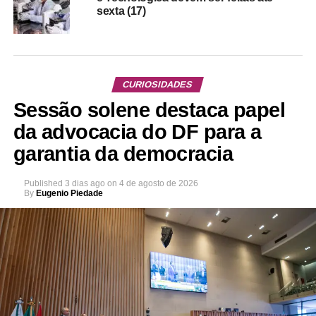
sexta (17)
CURIOSIDADES
Sessão solene destaca papel
da advocacia do DF para a
garantia da democracia
Published
3 dias ago
on
4 de agosto de 2026
By
Eugenio Piedade