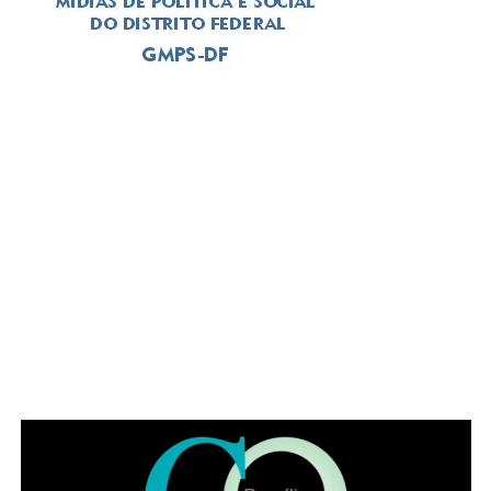
A solenidade foi presidida pelo
deputado Thiago
Manzoni (PL)
, que substituiu a
deputada Jaqueline
Silva (MDB)
, autora da iniciativa para a realização do
evento. Em seu pronunciamento, Manzoni, que é
advogado, alertou para a importância da categoria
durante o atual momento de “crise institucional que
assola o Brasil”. O deputado exaltou a categoria a se
posicionar, como em outros momentos históricos. “É
necessário que a advocacia se levante tendo em vista os
muitos direitos desrespeitados no Brasil, como, por
exemplo, a avocação de competência para abertura de
inquérito sem prerrogativa de foro”, citou o parlamentar.
Representando a Federação Nacional dos Institutos dos
Advogados, Eduardo Lycurgo ressaltou que “sempre que
as trevas se impuseram ou ameaçaram a sociedade os
advogados ajudam a iluminar o bom caminho”. No IADF,