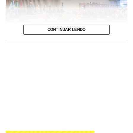
CONTINUAR LENDO
Foto: David Calaça / Agência CLDF
IADF tem objetivo de defender o Estado Democrático de
Direito e colaborar com o aperfeiçoamento das práticas
jurídico-administrativas
A Câmara Legislativa celebrou, nesta terça-feira (4), os
56
anos do Instituto de Advogados do Distrito Federal
(IADF)
. A sessão solene, em plenário, relembrou
momentos marcantes da entidade que atua na difusão