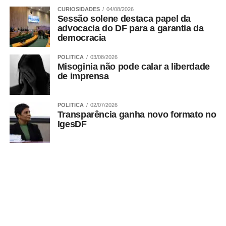
reflexão jurídica e compromisso institucional com a
CURIOSIDADES
04/08/2026
construção de uma nova ordem constitucional que se
Sessão solene destaca papel da
advocacia do DF para a garantia da
fazia necessária”, observou Perdiz.
democracia
Bruno Sodré – Agência CLDF
POLITICA
03/08/2026
Misoginia não pode calar a liberdade
de imprensa
POLITICA
02/07/2026
ADVERTISEMENT
Transparência ganha novo formato no
IgesDF