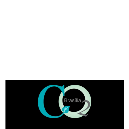
“Nossos agradecimentos a todos que, em diferentes
gerações, contribuíram para fortalecer uma instituição que
permanece fiel a seus princípios desde 1970. Celebrar os
56 anos do IADF é honrar aqueles que construíram a
nossa história, valorizar quem a mantém viva e renovar o
compromisso de fortalecer o IADF para as próximas
gerações”, pontuou Jaqueline.
Leia Também:
Ministra Márcia Lopes
apresenta ações dos 21 Dias de
Ativismo pelo Fim da Violência contra
a Mulher
Também participaram da solenidade a ministra
convocada do Superior Tribunal de Justiça (STJ) Nilsoni
de Freitas e o orador oficial da IADF, Pedro Gordilho. Ao
final do evento receberam homenagens os membros da
mesa da sessão solene, os integrantes da diretoria
executiva e demais advogados que participaram da