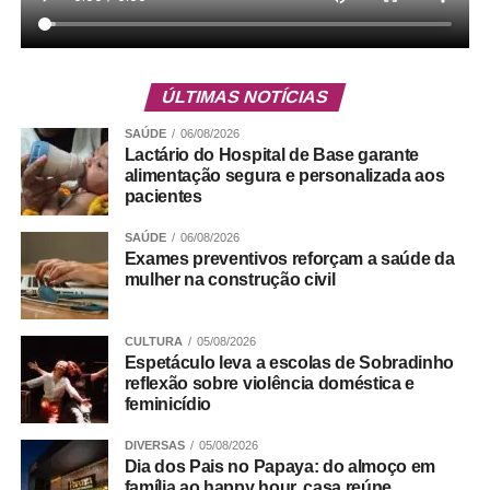
verdadeiro, em que a população possa dizer quem são
seus representantes, sem fake news, sem intervenção de
fora desse país, que seja exemplo e que orgulhe o nosso
país”, afirmou.
ÚLTIMAS NOTÍCIAS
SAÚDE
06/08/2026
Durante a solenidade, foi apresentado um vídeo
Lactário do Hospital de Base garante
institucional que mostra a trajetória do IADF no fomento
alimentação segura e personalizada aos
do debate jurídico qualificado, pautado pela ética, pela
pacientes
valorização da advocacia e pelo compromisso com a
SAÚDE
06/08/2026
justiça e a cidadania. A instituição também destacou sua
Exames preventivos reforçam a saúde da
contribuição para o aperfeiçoamento das políticas
mulher na construção civil
públicas e para o fortalecimento da segurança jurídica no
DF.
CULTURA
05/08/2026
Espetáculo leva a escolas de Sobradinho
Trabalho Coletivo
reflexão sobre violência doméstica e
feminicídio
DIVERSAS
05/08/2026
ADVERTISEMENT
Dia dos Pais no Papaya: do almoço em
família ao happy hour, casa reúne