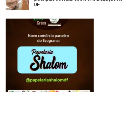
DF
A presidente do Instituto de Advogados do Distrito
Federal, Jaqueline de Domênico, agradeceu a
participação ativa de cada um daqueles que dedicaram
seu tempo e para que o órgão de se consolidasse como
uma das mais respeitadas instituições jurídicas do DF.
“Nossos agradecimentos a todos que, em diferentes
gerações, contribuíram para fortalecer uma instituição que
permanece fiel a seus princípios desde 1970. Celebrar os
56 anos do IADF é honrar aqueles que construíram a