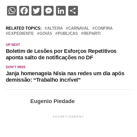
WhatsApp
Facebook
Twitter
Messenger
LinkedIn
Share
RELATED TOPICS:
ALTERA
CARNAVAL
CONFIRA
EXPEDIENTE
GOIÁS
PUBLICAS
REPARTI
UP NEXT
Boletim de Lesões por Esforços Repetitivos
aponta salto de notificações no DF
DON'T MISS
Janja homenageia Nísia nas redes um dia após
demissão: “Trabalho incrível”
Eugenio Piedade
ADVERTISEMENT