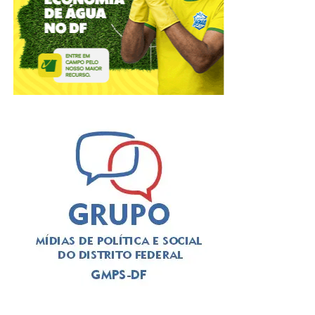
ADVERTISEMENT
A solenidade foi presidida pelo
deputado Thiago
Manzoni (PL)
, que substituiu a
deputada Jaqueline
Silva (MDB)
, autora da iniciativa para a realização do