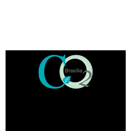
nossa história, valorizar quem a mantém viva e renovar o
compromisso de fortalecer o IADF para as próximas
gerações”, pontuou Jaqueline.
Leia Também:
Detran-DF recebe
Selo Ouro do QualiVida 2025 por
excelência em qualidade de vida no
trabalho
Também participaram da solenidade a ministra
convocada do Superior Tribunal de Justiça (STJ) Nilsoni
de Freitas e o orador oficial da IADF, Pedro Gordilho. Ao
final do evento receberam homenagens os membros da
mesa da sessão solene, os integrantes da diretoria
executiva e demais advogados que participaram da
história da instituição.
Presidente honorário do IADF, Francisco Lacerda Neto
falou em nome dos homenageados. Entre lembranças,
citou advogados de renome no DF, como Sepúlveda