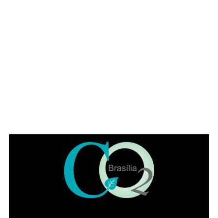
evento. Em seu pronunciamento, Manzoni, que é
advogado, alertou para a importância da categoria
durante o atual momento de “crise institucional que
assola o Brasil”. O deputado exaltou a categoria a se
posicionar, como em outros momentos históricos. “É
necessário que a advocacia se levante tendo em vista os
muitos direitos desrespeitados no Brasil, como, por
exemplo, a avocação de competência para abertura de
inquérito sem prerrogativa de foro”, citou o parlamentar.
Representando a Federação Nacional dos Institutos dos
Advogados, Eduardo Lycurgo ressaltou que “sempre que
as trevas se impuseram ou ameaçaram a sociedade os
advogados ajudam a iluminar o bom caminho”. No IADF,
segundo ele, a “categoria trabalha de braços dados na
disseminação da cultura jurídica para que a sociedade
possa andar pelo caminho da correção”.
Leia Também:
Musa do carnaval