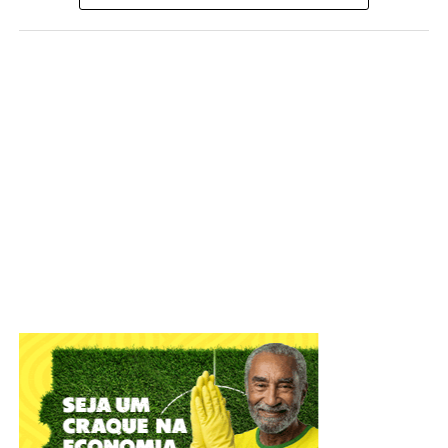
Foto: David Calaça / Agência CLDF
IADF tem objetivo de defender o Estado Democrático de
Direito e colaborar com o aperfeiçoamento das práticas
jurídico-administrativas
A Câmara Legislativa celebrou, nesta terça-feira (4), os
56
anos do Instituto de Advogados do Distrito Federal
(IADF)
. A sessão solene, em plenário, relembrou
momentos marcantes da entidade que atua na difusão
científica, com o objetivo de defender o Estado
Democrático de Direito e colaborar com o Poder Público
no aperfeiçoamento das práticas jurídico-administrativas.