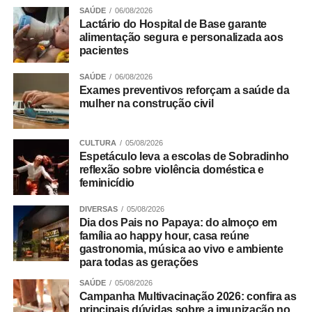
SAÚDE
06/08/2026
Durante a solenidade, foi apresentado um vídeo
Lactário do Hospital de Base garante
institucional que mostra a trajetória do IADF no fomento
alimentação segura e personalizada aos
do debate jurídico qualificado, pautado pela ética, pela
pacientes
valorização da advocacia e pelo compromisso com a
SAÚDE
06/08/2026
justiça e a cidadania. A instituição também destacou sua
Exames preventivos reforçam a saúde da
contribuição para o aperfeiçoamento das políticas
mulher na construção civil
públicas e para o fortalecimento da segurança jurídica no
DF.
CULTURA
05/08/2026
Espetáculo leva a escolas de Sobradinho
Trabalho Coletivo
reflexão sobre violência doméstica e
feminicídio
DIVERSAS
05/08/2026
ADVERTISEMENT
Dia dos Pais no Papaya: do almoço em
família ao happy hour, casa reúne
gastronomia, música ao vivo e ambiente
para todas as gerações
SAÚDE
05/08/2026
Campanha Multivacinação 2026: confira as
principais dúvidas sobre a imunização no