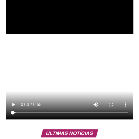
Siqueira afirmou ainda que, com uma advocacia forte e
bem representada e com a contribuição científica do
Instituto, há a expectativa de tempos melhores. “Que
tenhamos em 2026 um processo democrático limpo e
verdadeiro, em que a população possa dizer quem são
seus representantes, sem fake news, sem intervenção de
fora desse país, que seja exemplo e que orgulhe o nosso
país”, afirmou.
ÚLTIMAS NOTÍCIAS