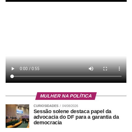
Por sua vez, o orador-adjunto da IADF, José Perdiz,
ressaltou que a solenidade tem um significado muito
especial, uma vez que a CLDF é fruto da luta por
autonomia política do Distrito Federal, que contou com
participação ativa dos advogados. “Há uma correlação
absoluta, já que IADF contribuiu juridicamente para os
debates que culminaram na assembleia nacional
constituinte. Os estudos forneceram, naquele momento
MULHER NA POLÍTICA
nacional de muita relevância, pensamento crítico,
reflexão jurídica e compromisso institucional com a
CURIOSIDADES
04/08/2026
construção de uma nova ordem constitucional que se
Sessão solene destaca papel da
advocacia do DF para a garantia da
fazia necessária”, observou Perdiz.
democracia
Bruno Sodré – Agência CLDF