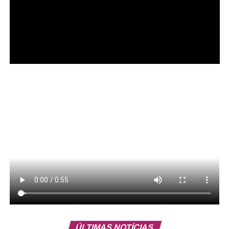
Siqueira afirmou ainda que, com uma advocacia forte e
bem representada e com a contribuição científica do
Instituto, há a expectativa de tempos melhores. “Que
tenhamos em 2026 um processo democrático limpo e
verdadeiro, em que a população possa dizer quem são
seus representantes, sem fake news, sem intervenção de
fora desse país, que seja exemplo e que orgulhe o nosso
ÚLTIMAS NOTÍCIAS