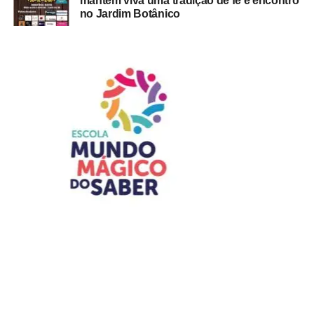
mantém viva uma tradição de fé e encontro
no Jardim Botânico
A presidente do Instituto de Advogados do Distrito
Federal, Jaqueline de Domênico, agradeceu a
participação ativa de cada um daqueles que dedicaram
seu tempo e para que o órgão de se consolidasse como
uma das mais respeitadas instituições jurídicas do DF.
“Nossos agradecimentos a todos que, em diferentes
gerações, contribuíram para fortalecer uma instituição que
permanece fiel a seus princípios desde 1970. Celebrar os