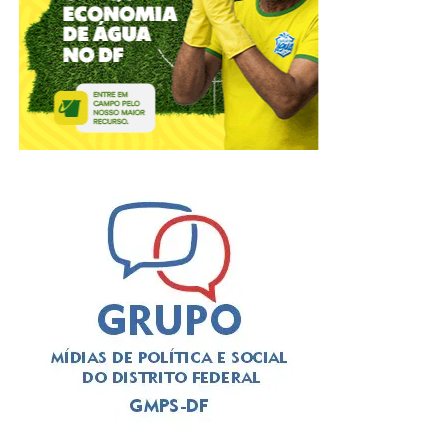
ADVERTISEMENT
A solenidade foi presidida pelo
deputado Thiago
Manzoni (PL)
, que substituiu a
deputada Jaqueline