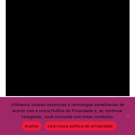
COMENTE ABAIXO:
WhatsApp
Facebook
Twitter
Messenger
LinkedIn
Share
Utilizamos cookies essenciais e tecnologias semelhantes de
acordo com a nossa Política de Privacidade e, ao continuar
navegando, você concorda com estas condições.
Aceitar
Leia nossa política de privacidade