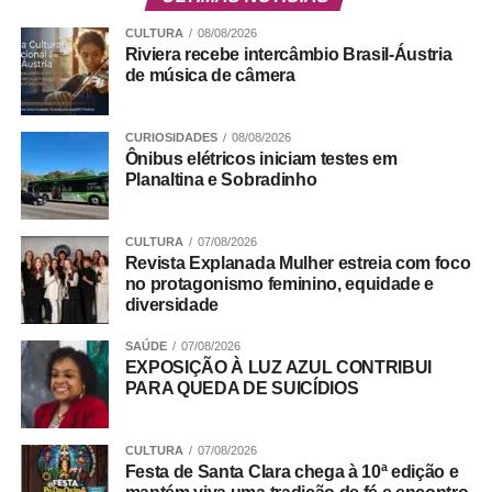
país”, afirmou.
CULTURA
08/08/2026
Riviera recebe intercâmbio Brasil-Áustria
Durante a solenidade, foi apresentado um vídeo
de música de câmera
institucional que mostra a trajetória do IADF no fomento
do debate jurídico qualificado, pautado pela ética, pela
valorização da advocacia e pelo compromisso com a
CURIOSIDADES
08/08/2026
Ônibus elétricos iniciam testes em
justiça e a cidadania. A instituição também destacou sua
Planaltina e Sobradinho
contribuição para o aperfeiçoamento das políticas
públicas e para o fortalecimento da segurança jurídica no
DF.
CULTURA
07/08/2026
Revista Explanada Mulher estreia com foco
no protagonismo feminino, equidade e
Trabalho Coletivo
diversidade
SAÚDE
07/08/2026
ADVERTISEMENT
EXPOSIÇÃO À LUZ AZUL CONTRIBUI
PARA QUEDA DE SUICÍDIOS
CULTURA
07/08/2026
Festa de Santa Clara chega à 10ª edição e