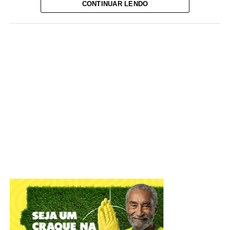
CONTINUAR LENDO
Foto: David Calaça / Agência CLDF
IADF tem objetivo de defender o Estado Democrático de
Direito e colaborar com o aperfeiçoamento das práticas
jurídico-administrativas
A Câmara Legislativa celebrou, nesta terça-feira (4), os
56
anos do Instituto de Advogados do Distrito Federal
(IADF)
. A sessão solene, em plenário, relembrou
momentos marcantes da entidade que atua na difusão
científica, com o objetivo de defender o Estado
Democrático de Direito e colaborar com o Poder Público
no aperfeiçoamento das práticas jurídico-administrativas.