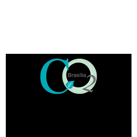
56 anos do IADF é honrar aqueles que construíram a
nossa história, valorizar quem a mantém viva e renovar o
compromisso de fortalecer o IADF para as próximas
gerações”, pontuou Jaqueline.
Leia Também:
Filho de Lula defere
xingamentos contra Janja: “P*ta,
oportunista”
Também participaram da solenidade a ministra
convocada do Superior Tribunal de Justiça (STJ) Nilsoni
de Freitas e o orador oficial da IADF, Pedro Gordilho. Ao
final do evento receberam homenagens os membros da
mesa da sessão solene, os integrantes da diretoria
executiva e demais advogados que participaram da
história da instituição.
Presidente honorário do IADF, Francisco Lacerda Neto
falou em nome dos homenageados. Entre lembranças,