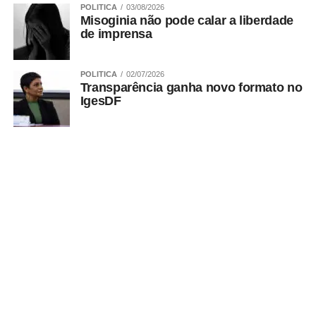
Bruno Sodré – Agência CLDF
POLITICA
03/08/2026
Misoginia não pode calar a liberdade
de imprensa
POLITICA
02/07/2026
Transparência ganha novo formato no
ADVERTISEMENT
IgesDF