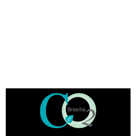
Silva (MDB)
, autora da iniciativa para a realização do
evento. Em seu pronunciamento, Manzoni, que é
advogado, alertou para a importância da categoria
durante o atual momento de “crise institucional que
assola o Brasil”. O deputado exaltou a categoria a se
posicionar, como em outros momentos históricos. “É
necessário que a advocacia se levante tendo em vista os
muitos direitos desrespeitados no Brasil, como, por
exemplo, a avocação de competência para abertura de
inquérito sem prerrogativa de foro”, citou o parlamentar.
Representando a Federação Nacional dos Institutos dos
Advogados, Eduardo Lycurgo ressaltou que “sempre que
as trevas se impuseram ou ameaçaram a sociedade os
advogados ajudam a iluminar o bom caminho”. No IADF,
segundo ele, a “categoria trabalha de braços dados na
disseminação da cultura jurídica para que a sociedade
possa andar pelo caminho da correção”.