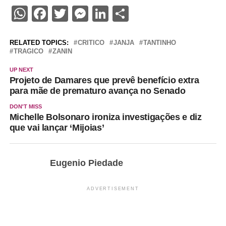
WhatsApp
Facebook
Twitter
Messenger
LinkedIn
Share
RELATED TOPICS:
CRITICO
JANJA
TANTINHO
TRAGICO
ZANIN
UP NEXT
Projeto de Damares que prevê benefício extra
para mãe de prematuro avança no Senado
DON'T MISS
Michelle Bolsonaro ironiza investigações e diz
que vai lançar ‘Mijoias’
Eugenio Piedade
ADVERTISEMENT