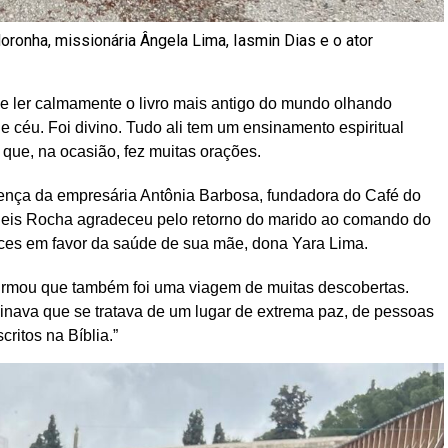
oronha, missionária Ângela Lima, Iasmin Dias e o ator
e ler calmamente o livro mais antigo do mundo olhando
e céu. Foi divino. Tudo ali tem um ensinamento espiritual
a que, na ocasião, fez muitas orações.
nça da empresária Antônia Barbosa, fundadora do Café do
aneis Rocha agradeceu pelo retorno do marido ao comando do
eces em favor da saúde de sua mãe, dona Yara Lima.
 afirmou que também foi uma viagem de muitas descobertas.
ginava que se tratava de um lugar de extrema paz, de pessoas
ritos na Bíblia.”