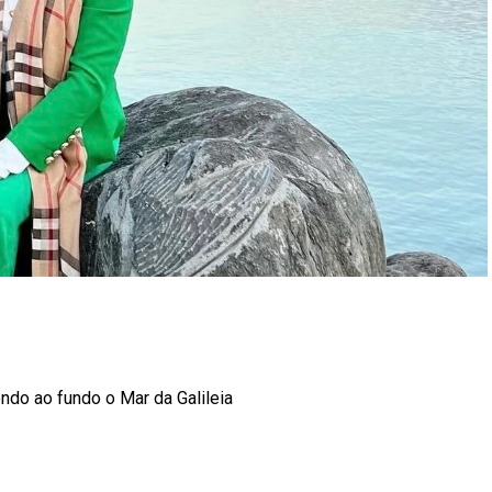
r
In
re
do ao fundo o Mar da Galileia