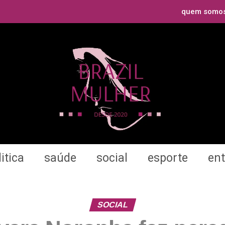
quem somo
itica
saúde
social
esporte
en
SOCIAL