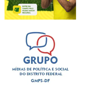
No Dia dos Pais, há quem prefira reunir toda a família em
volta da mesa para um almoço caprichado, quem
aproveite a data para brindar com os filhos em um happy
hour ou quem escolha um jantar especial para encerrar o
domingo. Pensando nesses diferentes estilos de
celebração, o Papaya Bar e Gastronomia preparou uma
experiência completa para transformar a data em um
momento de convivência, boa gastronomia e muitas
histórias compartilhadas.
Mais do que um restaurante ou um bar, o Papaya nasceu
com a proposta de ser um espaço onde as pessoas
tenham vontade de permanecer. Gastronomia autoral,
coquetelaria, música ao vivo, atendimento acolhedor e
ambientes cuidadosamente planejados fazem parte da
identidade da casa, que recebe desde casais e grupos de
amigos até famílias de diferentes gerações.