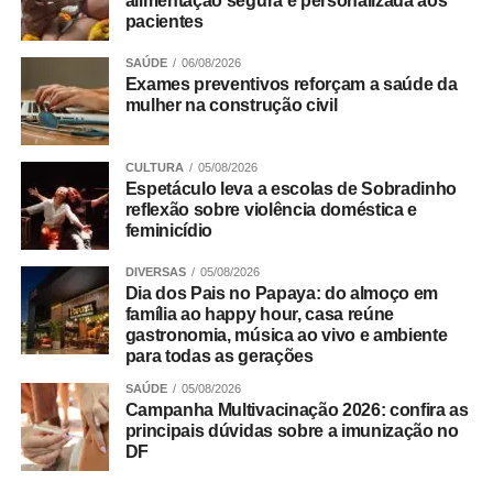
alimentação segura e personalizada aos
pacientes
SAÚDE
06/08/2026
Exames preventivos reforçam a saúde da
Para completar a experiência, o almoço será embalado
mulher na construção civil
por música ao vivo, criando o clima perfeito para celebrar
a data em família. A trilha sonora ficará por conta
de
Matheus Henrique
, em apresentação solo de voz e
CULTURA
05/08/2026
Espetáculo leva a escolas de Sobradinho
violão, com um repertório que passeia pelos clássicos da
reflexão sobre violência doméstica e
MPB e do pop rock.
feminicídio
Para encerrar a refeição, sobremesas como o tradicional
DIVERSAS
05/08/2026
Dia dos Pais no Papaya: do almoço em
Creme de Papaya com esferas de licor de cassis, o Petit
família ao happy hour, casa reúne
Gateau de doce de leite e o clássico Pudim de Leite
gastronomia, música ao vivo e ambiente
ajudam a prolongar o momento à mesa.
para todas as gerações
SAÚDE
05/08/2026
Pais com filhos pequenos encontram conforto para
Campanha Multivacinação 2026: confira as
toda a família
principais dúvidas sobre a imunização no
DF