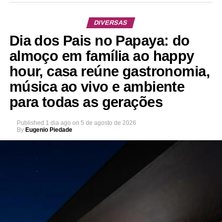
DIVERSAS
Dia dos Pais no Papaya: do
almoço em família ao happy
hour, casa reúne gastronomia,
música ao vivo e ambiente
para todas as gerações
Published
1 dia ago
on
5 de agosto de 2026
By
Eugenio Piedade