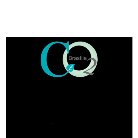
pequenos se divirtam enquanto pais e avós aproveitam a
refeição com mais tranquilidade. A proposta faz da casa
uma alternativa para quem busca reunir diferentes
gerações em um mesmo ambiente, com conforto e
segurança.
Happy hour para brindar a data
Para muitos filhos adultos, o programa ideal é encontrar o
pai no fim da tarde para um chope gelado, boa conversa
e petiscos. E os adeptos do happy hour podem desfrutar
de chopp Brahma geladíssimo, drinks clássicos, com e
sem álcool e autorais, além de uma seleção de petiscos
que elevam a tradicional comida de boteco. Combina
combinação perfeita para celebrar a data.
ADVERTISEMENT