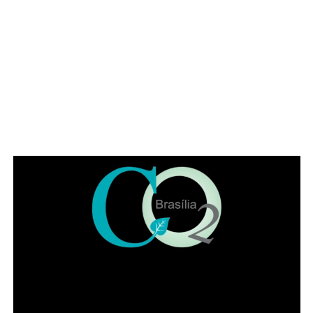
ADVERTISEMENT
“
A boa mesa aproxima as pessoas, mas o que realmente