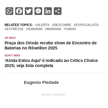
WhatsApp
Facebook
Twitter
Messenger
LinkedIn
Share
RELATED TOPICS:
ALERTA
DESCOBRE
ESPECIALISTA
ESTRESSE
IGNORAR
MARIANA
SINAIS
UP NEXT
Praça dos Orixás recebe show de Encontro de
Baterias no Réveillon 2025
DON'T MISS
‘Ainda Estou Aqui’ é indicado ao Critics Choice
2025; veja lista completa
Eugenio Piedade
ADVERTISEMENT