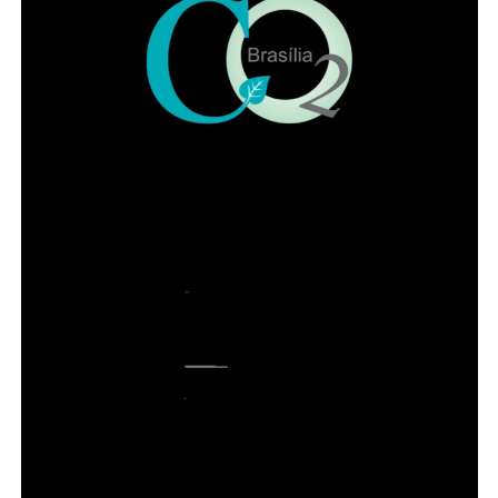
SERVIÇO
Dia dos Pais no Papaya Bar e Gastronomia
ADVERTISEMENT