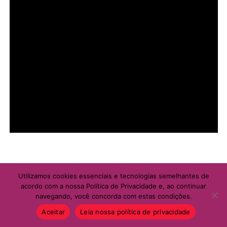
Quando:
Domingo, Dia dos Pais
Horário:
Das 11h30 à meia-noite
Música ao vivo:
Matheus Henrique (Voz e Violão), das
13h às 16h
ADVERTISEMENT
Utilizamos cookies essenciais e tecnologias semelhantes de
acordo com a nossa Política de Privacidade e, ao continuar
navegando, você concorda com estas condições.
Aceitar
Leia nossa política de privacidade