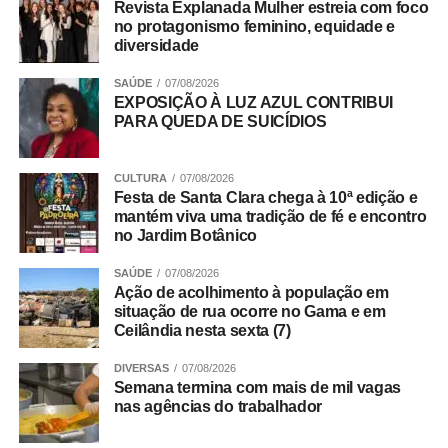
Revista Explanada Mulher estreia com foco
Durante a solenidade, foi apresentado um vídeo
no protagonismo feminino, equidade e
institucional que mostra a trajetória do IADF no fomento
diversidade
do debate jurídico qualificado, pautado pela ética, pela
valorização da advocacia e pelo compromisso com a
SAÚDE
07/08/2026
EXPOSIÇÃO À LUZ AZUL CONTRIBUI
justiça e a cidadania. A instituição também destacou sua
PARA QUEDA DE SUICÍDIOS
contribuição para o aperfeiçoamento das políticas
públicas e para o fortalecimento da segurança jurídica no
DF.
CULTURA
07/08/2026
Festa de Santa Clara chega à 10ª edição e
mantém viva uma tradição de fé e encontro
Trabalho Coletivo
no Jardim Botânico
SAÚDE
07/08/2026
ADVERTISEMENT
Ação de acolhimento à população em
situação de rua ocorre no Gama e em
Ceilândia nesta sexta (7)
DIVERSAS
07/08/2026
Semana termina com mais de mil vagas
nas agências do trabalhador