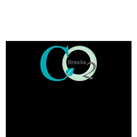
compromisso de fortalecer o IADF para as próximas
gerações”, pontuou Jaqueline.
Leia Também:
“Brasil bateu recorde
de exportação e da corrente de
comércio porque abriu e conquistou
novos mercados”, ressalta Geraldo
Alckmin
Também participaram da solenidade a ministra
convocada do Superior Tribunal de Justiça (STJ) Nilsoni
de Freitas e o orador oficial da IADF, Pedro Gordilho. Ao
final do evento receberam homenagens os membros da
mesa da sessão solene, os integrantes da diretoria
executiva e demais advogados que participaram da
história da instituição.
Presidente honorário do IADF, Francisco Lacerda Neto
falou em nome dos homenageados. Entre lembranças,