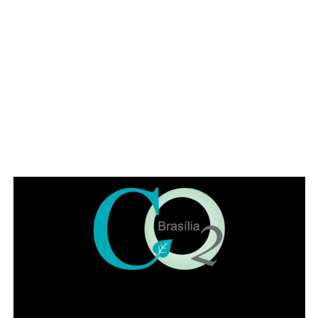
advogado, alertou para a importância da categoria
durante o atual momento de “crise institucional que
assola o Brasil”. O deputado exaltou a categoria a se
posicionar, como em outros momentos históricos. “É
necessário que a advocacia se levante tendo em vista os
muitos direitos desrespeitados no Brasil, como, por
exemplo, a avocação de competência para abertura de
inquérito sem prerrogativa de foro”, citou o parlamentar.
Representando a Federação Nacional dos Institutos dos
Advogados, Eduardo Lycurgo ressaltou que “sempre que
as trevas se impuseram ou ameaçaram a sociedade os
advogados ajudam a iluminar o bom caminho”. No IADF,
segundo ele, a “categoria trabalha de braços dados na
disseminação da cultura jurídica para que a sociedade
possa andar pelo caminho da correção”.
Leia Também:
Especialista em furtos
de máquinas agrícolas em Goiás é