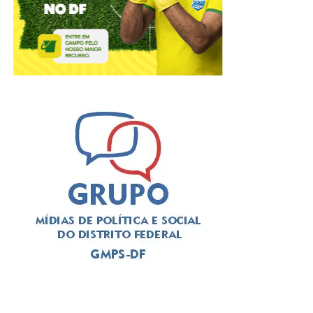
A solenidade foi presidida pelo
deputado Thiago
Manzoni (PL)
, que substituiu a
deputada Jaqueline
Silva (MDB)
, autora da iniciativa para a realização do
evento. Em seu pronunciamento, Manzoni, que é