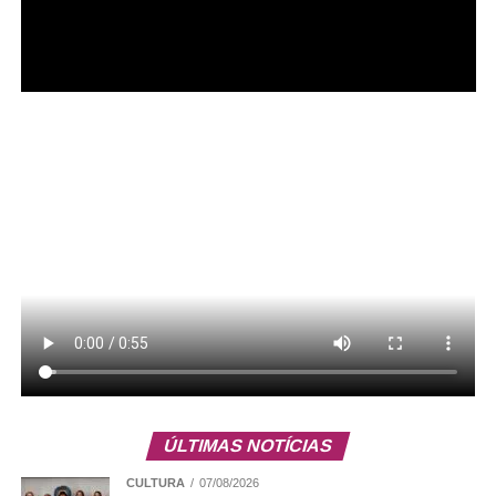
Siqueira afirmou ainda que, com uma advocacia forte e
bem representada e com a contribuição científica do
Instituto, há a expectativa de tempos melhores. “Que
tenhamos em 2026 um processo democrático limpo e
verdadeiro, em que a população possa dizer quem são
seus representantes, sem fake news, sem intervenção de
fora desse país, que seja exemplo e que orgulhe o nosso
ÚLTIMAS NOTÍCIAS
país”, afirmou.
CULTURA
07/08/2026