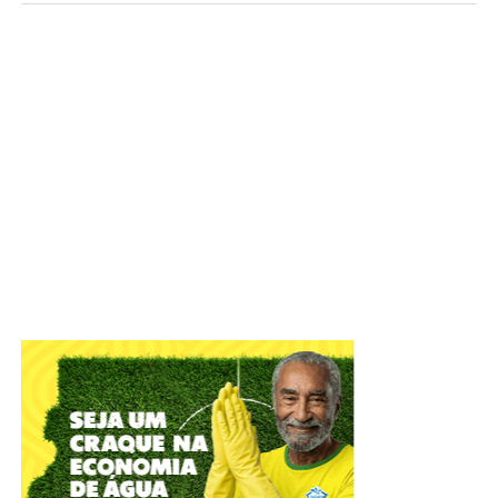
Foto: David Calaça / Agência CLDF
IADF tem objetivo de defender o Estado Democrático de
Direito e colaborar com o aperfeiçoamento das práticas
jurídico-administrativas
A Câmara Legislativa celebrou, nesta terça-feira (4), os
56
anos do Instituto de Advogados do Distrito Federal
(IADF)
. A sessão solene, em plenário, relembrou
momentos marcantes da entidade que atua na difusão
científica, com o objetivo de defender o Estado
Democrático de Direito e colaborar com o Poder Público
no aperfeiçoamento das práticas jurídico-administrativas.
ADVERTISEMENT