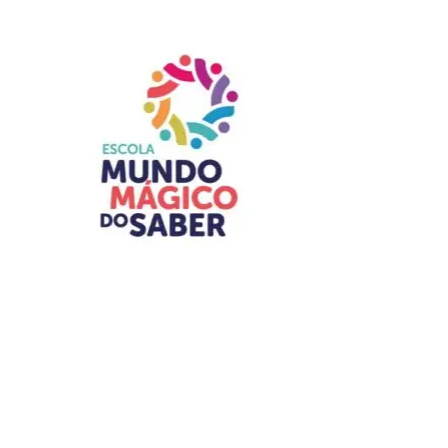
A presidente do Instituto de Advogados do Distrito
Federal, Jaqueline de Domênico, agradeceu a
participação ativa de cada um daqueles que dedicaram
seu tempo e para que o órgão de se consolidasse como
uma das mais respeitadas instituições jurídicas do DF.
“Nossos agradecimentos a todos que, em diferentes
gerações, contribuíram para fortalecer uma instituição que
permanece fiel a seus princípios desde 1970. Celebrar os
56 anos do IADF é honrar aqueles que construíram a
nossa história, valorizar quem a mantém viva e renovar o