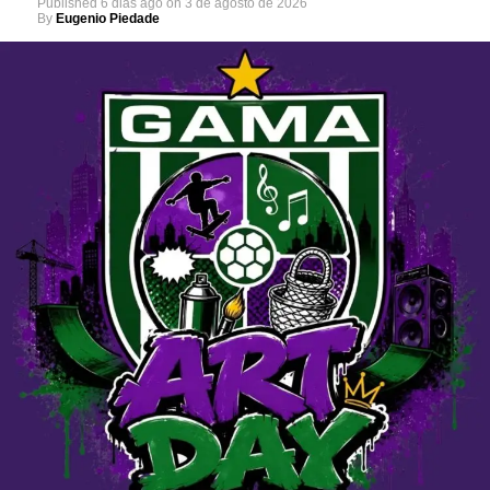
Published
6 dias ago
on
3 de agosto de 2026
By
Eugenio Piedade