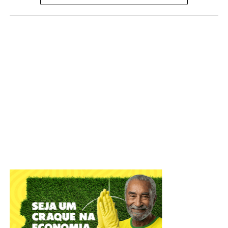
A cidade do Gama receberá, em 19 de setembro, a
segunda edição do Gama Art Day, festival multicultural,
que ocupará a Pista de Skate do Setor Leste do Gama
(RA II) com música, arte urbana, economia criativa e
formação cultural. Com entrada gratuita, o evento reunirá
artistas do Distrito Federal e convidados nacionais em
uma programação voltada a toda a comunidade, que terá
como um de seus destaques a revitalização da própria
pista de skate por meio de intervenções de grafite
realizadas ao longo do dia.