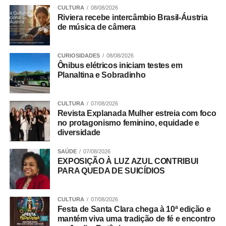
Pista de Skate – Setor Norte – Gama
CULTURA
08/08/2026
Riviera recebe intercâmbio Brasil-Áustria
de música de câmera
ADVERTISEMENT
CURIOSIDADES
08/08/2026
Ônibus elétricos iniciam testes em
Planaltina e Sobradinho
CULTURA
07/08/2026
Revista Explanada Mulher estreia com foco
no protagonismo feminino, equidade e
diversidade
SAÚDE
07/08/2026
EXPOSIÇÃO À LUZ AZUL CONTRIBUI
PARA QUEDA DE SUICÍDIOS
CULTURA
07/08/2026
Festa de Santa Clara chega à 10ª edição e
mantém viva uma tradição de fé e encontro