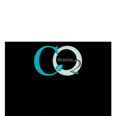
O Festival conta com recursos e estruturas de
acessibilidade
Pet friendly
COMENTE ABAIXO:
ADVERTISEMENT