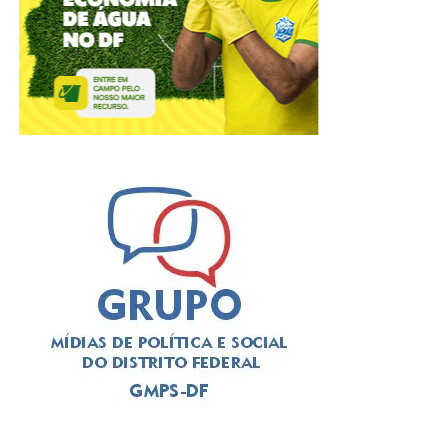
“
O Gama Art Day foi concebido para valorizar a produção
artística da cidade e fortalecer a cultura produzida nas
regiões administrativas do Distrito Federal. A iniciativa
reúne diferentes linguagens, como grafite, quadrinhos,
artesanato, dança e literatura independente, promovendo
o diálogo entre artistas, comunidade e novos públicos
”,
afirma
Priscilla Silva
, produtora cultural e proponente do
projeto.
ADVERTISEMENT