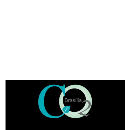
Além de movimentar a cena cultural do Gama, o festival
pretende fortalecer artistas locais, incentivar a ocupação
criativa dos espaços públicos e ampliar o acesso da
população a experiências artísticas gratuitas e de
qualidade. Estão confirmadas as apresentações da
banda Garage Fuzz, principal atração desta edição, além
de bandas do Distrito Federal como Lumma e Kids Grace.
A programação também contará com artistas visuais,
grafiteiros, quadrinistas, artesãos, feirinha de adoção de
animais, e outras atrações que serão anunciadas no
início de setembro.