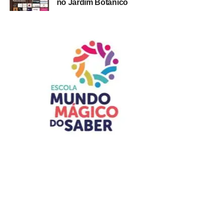
no Jardim Botânico
A partir das 09h
Entrada franca
Indicação livre
ADVERTISEMENT