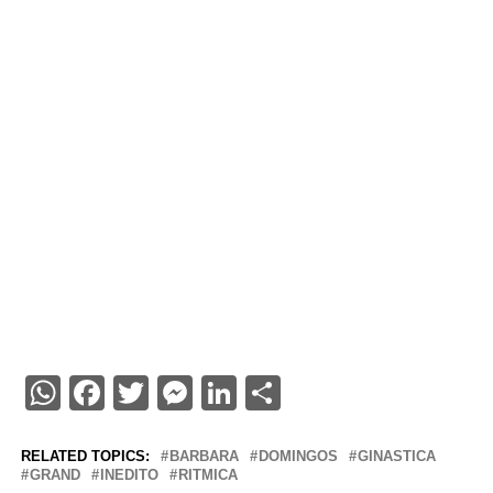
WhatsApp
Facebook
Twitter
Messenger
LinkedIn
Share
RELATED TOPICS:
BARBARA
DOMINGOS
GINASTICA
GRAND
INEDITO
RITMICA