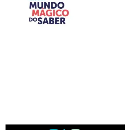
O Festival conta com recursos e estruturas de
acessibilidade
Pet friendly