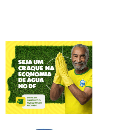
A cidade do Gama receberá, em 19 de setembro, a
segunda edição do Gama Art Day, festival multicultural,
que ocupará a Pista de Skate do Setor Leste do Gama
(RA II) com música, arte urbana, economia criativa e
formação cultural. Com entrada gratuita, o evento reunirá
artistas do Distrito Federal e convidados nacionais em
uma programação voltada a toda a comunidade, que terá
como um de seus destaques a revitalização da própria
pista de skate por meio de intervenções de grafite
realizadas ao longo do dia.
“
O Gama Art Day foi concebido para valorizar a produção
artística da cidade e fortalecer a cultura produzida nas
regiões administrativas do Distrito Federal. A iniciativa
reúne diferentes linguagens, como grafite, quadrinhos,
artesanato, dança e literatura independente, promovendo
o diálogo entre artistas, comunidade e novos públicos
”,
afirma
Priscilla Silva
, produtora cultural e proponente do