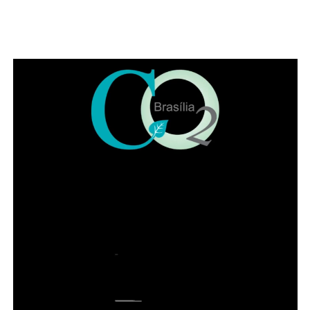
Além de movimentar a cena cultural do Gama, o festival
pretende fortalecer artistas locais, incentivar a ocupação
criativa dos espaços públicos e ampliar o acesso da
população a experiências artísticas gratuitas e de
qualidade. Estão confirmadas as apresentações da
banda Garage Fuzz, principal atração desta edição, além
de bandas do Distrito Federal como Lumma e Kids Grace.
A programação também contará com artistas visuais,
grafiteiros, quadrinistas, artesãos, feirinha de adoção de
animais, e outras atrações que serão anunciadas no
início de setembro.
Leia Também:
Estudo comprova que
exercício físico na terceira idade
pode melhorar em até 83% o
desempenho de força, equilíbrio e
mobilidade
A acessibilidade também é um dos pilares do projeto. O
festival, que conta com o apoio do Fundo de Apoio à