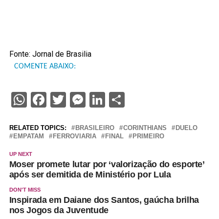
Fonte: Jornal de Brasilia
COMENTE ABAIXO:
WhatsApp
Facebook
Twitter
Messenger
LinkedIn
Share
RELATED TOPICS:
BRASILEIRO
CORINTHIANS
DUELO
EMPATAM
FERROVIARIA
FINAL
PRIMEIRO
UP NEXT
Moser promete lutar por ‘valorização do esporte’
após ser demitida de Ministério por Lula
DON'T MISS
Inspirada em Daiane dos Santos, gaúcha brilha
nos Jogos da Juventude