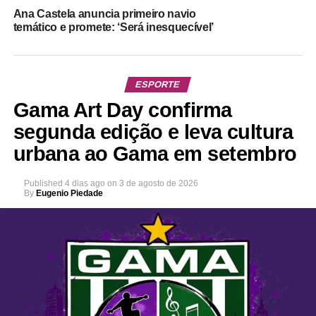
Ana Castela anuncia primeiro navio
temático e promete: ‘Será inesquecível’
ESPORTE
Gama Art Day confirma
segunda edição e leva cultura
urbana ao Gama em setembro
Published
4 dias ago
on
3 de agosto de 2026
By
Eugenio Piedade