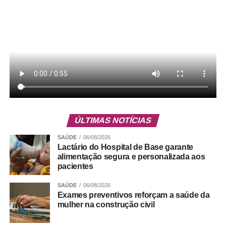
Serviço
Gama Art Day – 2ª edição
ÚLTIMAS NOTÍCIAS
Pista de Skate – Setor Norte – Gama
SAÚDE
06/08/2026
Lactário do Hospital de Base garante
alimentação segura e personalizada aos
pacientes
ADVERTISEMENT
SAÚDE
06/08/2026
Exames preventivos reforçam a saúde da
mulher na construção civil