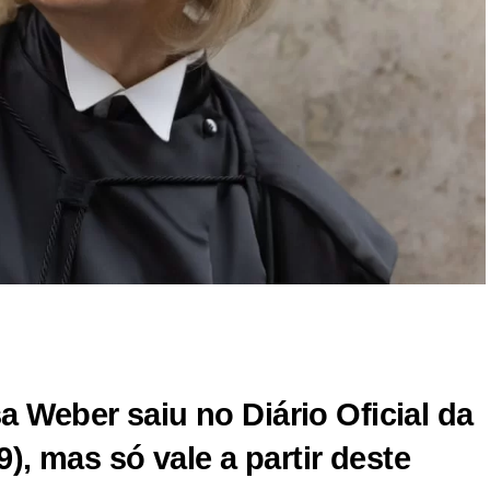
r
In
re
 Weber saiu no Diário Oficial da
9), mas só vale a partir deste