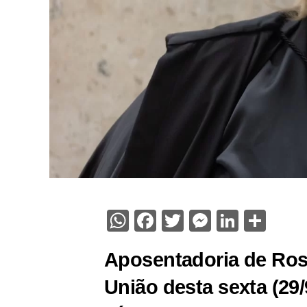
WhatsApp
Facebook
Twitter
Messenge
Linked
Sha
Aposentadoria de Rosa
União desta sexta (29/