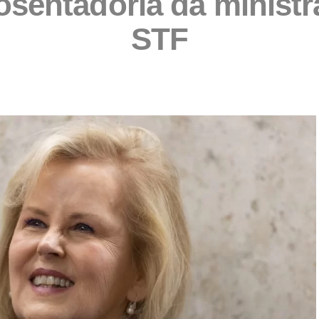
posentadoria da minist
STF