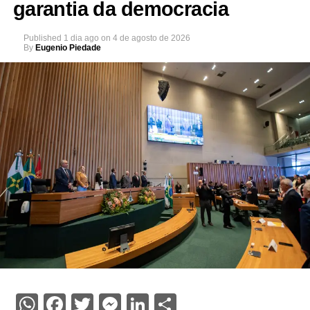
garantia da democracia
Published
1 dia ago
on
4 de agosto de 2026
By
Eugenio Piedade
WhatsApp
Facebook
Twitter
Messenger
LinkedIn
Share