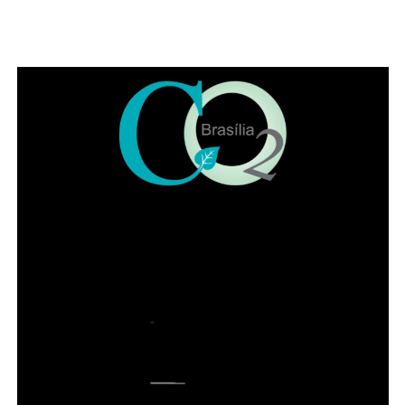
Leia Também:
Sessão solene
destaca papel da advocacia do DF
para a garantia da democracia
Também participaram da solenidade a ministra
convocada do Superior Tribunal de Justiça (STJ) Nilsoni
de Freitas e o orador oficial da IADF, Pedro Gordilho. Ao
final do evento receberam homenagens os membros da
mesa da sessão solene, os integrantes da diretoria
executiva e demais advogados que participaram da
história da instituição.
Presidente honorário do IADF, Francisco Lacerda Neto
falou em nome dos homenageados. Entre lembranças,
citou advogados de renome no DF, como Sepúlveda
Pertence, Sigmaringa Seixas e Maurício Correa. Lacerda
Neto recordou que o Instituto começou com 57
fundadores de diversas cidades brasileiras. “Uma das
brincadeiras da época é que ninguém acha que o