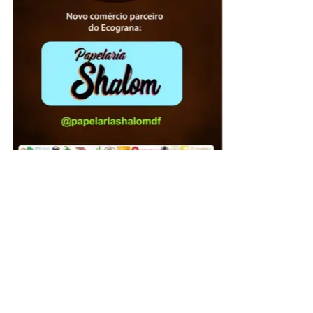
A presidente do Instituto de Advogados do Distrito
Federal, Jaqueline de Domênico, agradeceu a
participação ativa de cada um daqueles que dedicaram
seu tempo e para que o órgão de se consolidasse como
uma das mais respeitadas instituições jurídicas do DF.
“Nossos agradecimentos a todos que, em diferentes
gerações, contribuíram para fortalecer uma instituição que
permanece fiel a seus princípios desde 1970. Celebrar os
56 anos do IADF é honrar aqueles que construíram a
nossa história, valorizar quem a mantém viva e renovar o
compromisso de fortalecer o IADF para as próximas
gerações”, pontuou Jaqueline.