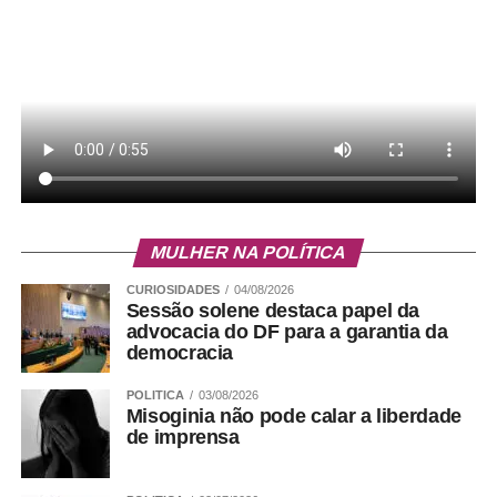
Por sua vez, o orador-adjunto da IADF, José Perdiz,
ressaltou que a solenidade tem um significado muito
especial, uma vez que a CLDF é fruto da luta por
autonomia política do Distrito Federal, que contou com
participação ativa dos advogados. “Há uma correlação
absoluta, já que IADF contribuiu juridicamente para os
debates que culminaram na assembleia nacional
constituinte. Os estudos forneceram, naquele momento
MULHER NA POLÍTICA
nacional de muita relevância, pensamento crítico,
reflexão jurídica e compromisso institucional com a
CURIOSIDADES
04/08/2026
construção de uma nova ordem constitucional que se
Sessão solene destaca papel da
advocacia do DF para a garantia da
fazia necessária”, observou Perdiz.
democracia
Bruno Sodré – Agência CLDF
POLITICA
03/08/2026
Misoginia não pode calar a liberdade
de imprensa