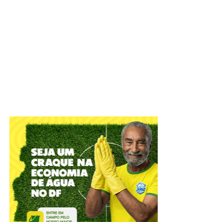
IADF tem objetivo de defender o Estado Democrático de
Direito e colaborar com o aperfeiçoamento das práticas
jurídico-administrativas
A Câmara Legislativa celebrou, nesta terça-feira (4), os
56
anos do Instituto de Advogados do Distrito Federal
(IADF)
. A sessão solene, em plenário, relembrou
momentos marcantes da entidade que atua na difusão
científica, com o objetivo de defender o Estado
Democrático de Direito e colaborar com o Poder Público
no aperfeiçoamento das práticas jurídico-administrativas.
ADVERTISEMENT