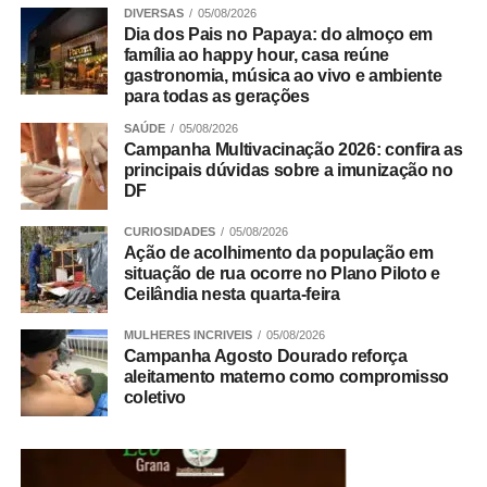
valorização da advocacia e pelo compromisso com a
DIVERSAS
05/08/2026
Dia dos Pais no Papaya: do almoço em
justiça e a cidadania. A instituição também destacou sua
família ao happy hour, casa reúne
contribuição para o aperfeiçoamento das políticas
gastronomia, música ao vivo e ambiente
públicas e para o fortalecimento da segurança jurídica no
para todas as gerações
DF.
SAÚDE
05/08/2026
Campanha Multivacinação 2026: confira as
Trabalho Coletivo
principais dúvidas sobre a imunização no
DF
CURIOSIDADES
05/08/2026
ADVERTISEMENT
Ação de acolhimento da população em
situação de rua ocorre no Plano Piloto e
Ceilândia nesta quarta-feira
MULHERES INCRIVEIS
05/08/2026
Campanha Agosto Dourado reforça
aleitamento materno como compromisso
coletivo