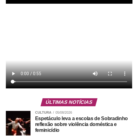
Siqueira afirmou ainda que, com uma advocacia forte e
bem representada e com a contribuição científica do
Instituto, há a expectativa de tempos melhores. “Que
tenhamos em 2026 um processo democrático limpo e
verdadeiro, em que a população possa dizer quem são
seus representantes, sem fake news, sem intervenção de
fora desse país, que seja exemplo e que orgulhe o nosso
ÚLTIMAS NOTÍCIAS
país”, afirmou.
CULTURA
05/08/2026
Espetáculo leva a escolas de Sobradinho
Durante a solenidade, foi apresentado um vídeo
reflexão sobre violência doméstica e
institucional que mostra a trajetória do IADF no fomento
feminicídio
do debate jurídico qualificado, pautado pela ética, pela