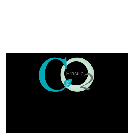
posicionar, como em outros momentos históricos. “É
necessário que a advocacia se levante tendo em vista os
muitos direitos desrespeitados no Brasil, como, por
exemplo, a avocação de competência para abertura de
inquérito sem prerrogativa de foro”, citou o parlamentar.
Representando a Federação Nacional dos Institutos dos
Advogados, Eduardo Lycurgo ressaltou que “sempre que
as trevas se impuseram ou ameaçaram a sociedade os
advogados ajudam a iluminar o bom caminho”. No IADF,
segundo ele, a “categoria trabalha de braços dados na
disseminação da cultura jurídica para que a sociedade
possa andar pelo caminho da correção”.
Leia Também:
Caiado firma acordo
inédito e Goiás é primeiro estado a
ter acesso a sistemas da Polícia
Federal