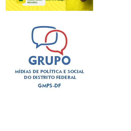
A solenidade foi presidida pelo
deputado Thiago
Manzoni (PL)
, que substituiu a
deputada Jaqueline
Silva (MDB)
, autora da iniciativa para a realização do
evento. Em seu pronunciamento, Manzoni, que é
advogado, alertou para a importância da categoria
durante o atual momento de “crise institucional que
assola o Brasil”. O deputado exaltou a categoria a se