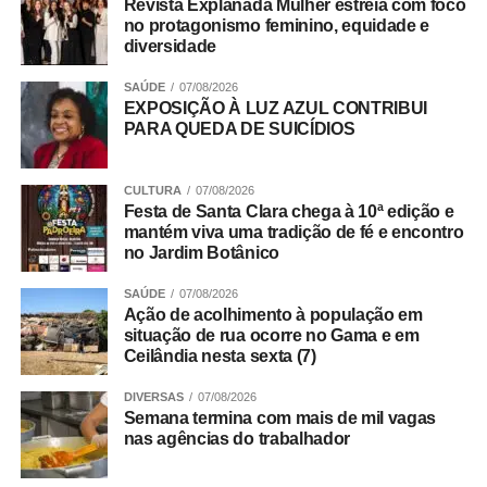
Revista Explanada Mulher estreia com foco
institucional que mostra a trajetória do IADF no fomento
no protagonismo feminino, equidade e
do debate jurídico qualificado, pautado pela ética, pela
diversidade
valorização da advocacia e pelo compromisso com a
SAÚDE
07/08/2026
justiça e a cidadania. A instituição também destacou sua
EXPOSIÇÃO À LUZ AZUL CONTRIBUI
contribuição para o aperfeiçoamento das políticas
PARA QUEDA DE SUICÍDIOS
públicas e para o fortalecimento da segurança jurídica no
DF.
CULTURA
07/08/2026
Festa de Santa Clara chega à 10ª edição e
Trabalho Coletivo
mantém viva uma tradição de fé e encontro
no Jardim Botânico
SAÚDE
07/08/2026
ADVERTISEMENT
Ação de acolhimento à população em
situação de rua ocorre no Gama e em
Ceilândia nesta sexta (7)
DIVERSAS
07/08/2026
Semana termina com mais de mil vagas
nas agências do trabalhador