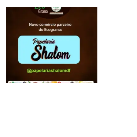
A presidente do Instituto de Advogados do Distrito
Federal, Jaqueline de Domênico, agradeceu a
participação ativa de cada um daqueles que dedicaram
seu tempo e para que o órgão de se consolidasse como
uma das mais respeitadas instituições jurídicas do DF.
“Nossos agradecimentos a todos que, em diferentes
gerações, contribuíram para fortalecer uma instituição que
permanece fiel a seus princípios desde 1970. Celebrar os
56 anos do IADF é honrar aqueles que construíram a
nossa história, valorizar quem a mantém viva e renovar o
compromisso de fortalecer o IADF para as próximas