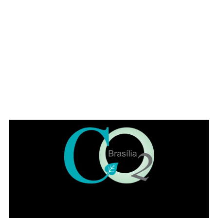
advogado, alertou para a importância da categoria
durante o atual momento de “crise institucional que
assola o Brasil”. O deputado exaltou a categoria a se
posicionar, como em outros momentos históricos. “É
necessário que a advocacia se levante tendo em vista os
muitos direitos desrespeitados no Brasil, como, por
exemplo, a avocação de competência para abertura de
inquérito sem prerrogativa de foro”, citou o parlamentar.
Representando a Federação Nacional dos Institutos dos
Advogados, Eduardo Lycurgo ressaltou que “sempre que
as trevas se impuseram ou ameaçaram a sociedade os
advogados ajudam a iluminar o bom caminho”. No IADF,
segundo ele, a “categoria trabalha de braços dados na
disseminação da cultura jurídica para que a sociedade
possa andar pelo caminho da correção”.
Leia Também:
Mutirão de cadastro
para doação de órgãos facilita