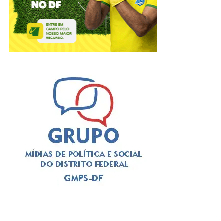
A solenidade foi presidida pelo
deputado Thiago
Manzoni (PL)
, que substituiu a
deputada Jaqueline
Silva (MDB)
, autora da iniciativa para a realização do
evento. Em seu pronunciamento, Manzoni, que é