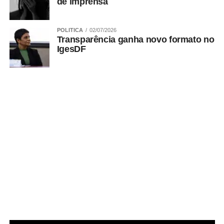
de imprensa
POLITICA
02/07/2026
Transparência ganha novo formato no
ADVERTISEMENT
IgesDF