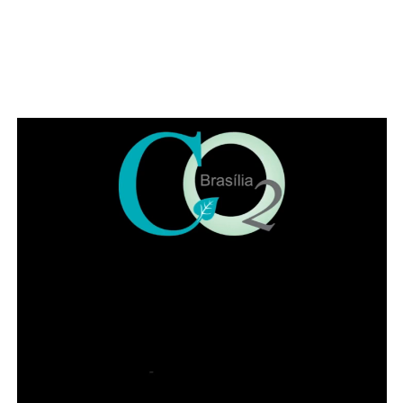
gerações”, pontuou Jaqueline.
Leia Também:
Doutora Jane celebra
25 anos da Liga de Quadrilhas
Juninas e reforça compromisso com
a cultura popular
Também participaram da solenidade a ministra
convocada do Superior Tribunal de Justiça (STJ) Nilsoni
de Freitas e o orador oficial da IADF, Pedro Gordilho. Ao
final do evento receberam homenagens os membros da
mesa da sessão solene, os integrantes da diretoria
executiva e demais advogados que participaram da
história da instituição.
Presidente honorário do IADF, Francisco Lacerda Neto
falou em nome dos homenageados. Entre lembranças,
citou advogados de renome no DF, como Sepúlveda
Pertence, Sigmaringa Seixas e Maurício Correa. Lacerda