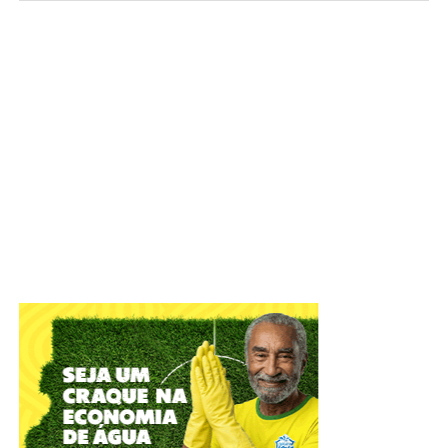
Foto: David Calaça / Agência CLDF
IADF tem objetivo de defender o Estado Democrático de
Direito e colaborar com o aperfeiçoamento das práticas
jurídico-administrativas
A Câmara Legislativa celebrou, nesta terça-feira (4), os
56
anos do Instituto de Advogados do Distrito Federal
(IADF)
. A sessão solene, em plenário, relembrou
momentos marcantes da entidade que atua na difusão
científica, com o objetivo de defender o Estado
Democrático de Direito e colaborar com o Poder Público
no aperfeiçoamento das práticas jurídico-administrativas.
ADVERTISEMENT