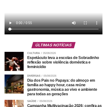
→ 1ª dose: aos 2 meses
→ 2ª dose: aos 4 meses
ÚLTIMAS NOTÍCIAS
→ 3ª dose: aos 6 meses
CULTURA
05/08/2026
→ 1º reforço: aos 15 meses
Espetáculo leva a escolas de Sobradinho
→ 2º reforço: aos 4 anos.
reflexão sobre violência doméstica e
feminicídio
Quais crianças podem tomar essa nova dose?
DIVERSAS
05/08/2026
Dia dos Pais no Papaya: do almoço em
Crianças menores de 5 anos que ainda não receberam o
família ao happy hour, casa reúne
segundo reforço da vacina contra a poliomielite. Estão
gastronomia, música ao vivo e ambiente
dispensadas da dose adicional aquelas que já receberam
para todas as gerações
a vacina VIP ou a oral poliomielite (VOP).
SAÚDE
05/08/2026
Campanha Multivacinação 2026: confira as