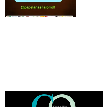
A campanha de multivacinação é apenas para
crianças e adolescentes?
Não. Embora o público prioritário seja formado por
crianças e adolescentes menores de 15 anos, a
campanha também é uma oportunidade para que
pessoas de todas as idades verifiquem a caderneta e
recebam as doses recomendadas para sua faixa etária ou
condição de saúde.
Quais vacinas estão disponíveis?
ADVERTISEMENT