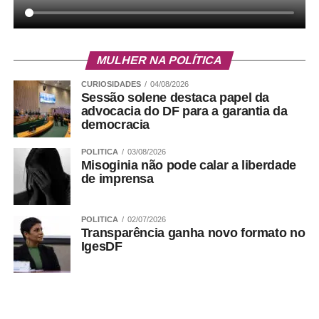
MULHER NA POLÍTICA
CURIOSIDADES
04/08/2026
Sessão solene destaca papel da
advocacia do DF para a garantia da
democracia
POLITICA
03/08/2026
Misoginia não pode calar a liberdade
de imprensa
Por que a campanha inclui a vacina de sarampo?
POLITICA
02/07/2026
Transparência ganha novo formato no
O Brasil voltou a registrar casos de sarampo em
IgesDF
diferentes estados, além de haver circulação da doença
em outros países. Diante do cenário, a campanha busca
identificar e proteger pessoas com esquema vacinal
incompleto, reduzindo o risco de reintrodução da doença