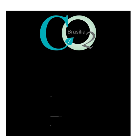
ADVERTISEMENT
Veja abaixo as principais dúvidas a respeito da
campanha.