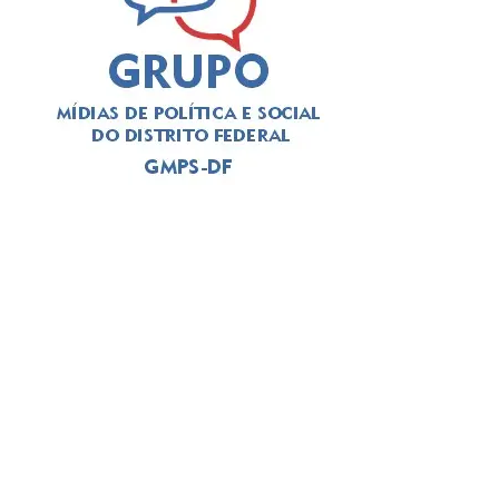
O público prioritário é formado por crianças e
adolescentes menores de 15 anos, mas pessoas de
todas as idades podem se vacinar | Foto: Divulgação
Neste ano, a campanha traz ainda uma importante
atualização no calendário nacional ao incluir a segunda
dose de reforço contra a poliomielite para crianças de 4
anos.
O “Dia D de Vacinação” está programado para 22 de
agosto, quando as ações serão intensificadas nas
unidades básicas de saúde (UBSs) e em pontos
comunitários de todas as regiões do DF.