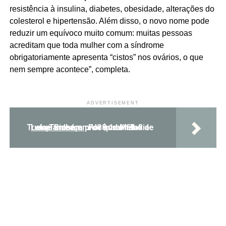
resistência à insulina, diabetes, obesidade, alterações do
colesterol e hipertensão. Além disso, o novo nome pode
reduzir um equívoco muito comum: muitas pessoas
acreditam que toda mulher com a síndrome
obrigatoriamente apresenta “cistos” nos ovários, o que
nem sempre acontece”, completa.
ADVERTISEMENT
Leia Também:
Por que Melania Trump ameaça processar filho de Joe Biden em US$ 1 bilhão?