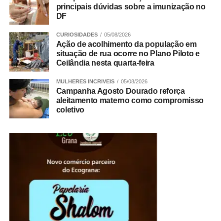
principais dúvidas sobre a imunização no
DF
ADVERTISEMENT
CURIOSIDADES
05/08/2026
Leia Também:
Projeto A Tenda+ amplia acesso à saúde com atendimento gratuito no Sol Nascente
Ação de acolhimento da população em
situação de rua ocorre no Plano Piloto e
Ceilândia nesta quarta-feira
MULHERES INCRIVEIS
05/08/2026
Campanha Agosto Dourado reforça
aleitamento materno como compromisso
coletivo