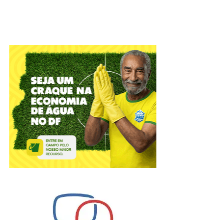
Aberta em todo o DF na segunda-feira (3), a edição
de 2026 da Campanha Nacional de Multivacinação
segue até 1º de setembro para imunizar crianças e
adolescentes com até 14 anos, 11 meses e 29 dias
que ainda estejam com seus esquemas vacinais
incompletos. Além desse grupo prioritário, a iniciativa
busca proteger pessoas de todas as faixas etárias. O
objetivo é garantir a aplicação das doses previstas no
calendário de rotina e evitar a reintrodução no
território brasileiro de doenças como o sarampo e a
poliomielite.