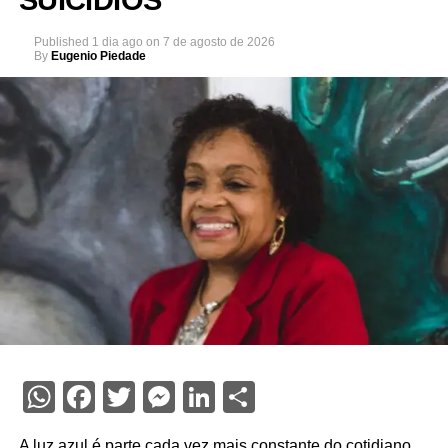
Published
1 dia ago
on
7 de agosto de 2026
By
Eugenio Piedade
WhatsApp
Facebook
Twitter
Messenger
LinkedIn
Share
A luz azul é parte cada vez mais constante do cotidiano,