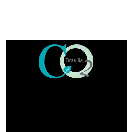
ADVERTISEMENT
A luz azul não deve ser vista como vilã e nem uma
solução mágica. Trata-se de um estímulo ambiental
poderoso, que, quando bem utilizado, contribui para a