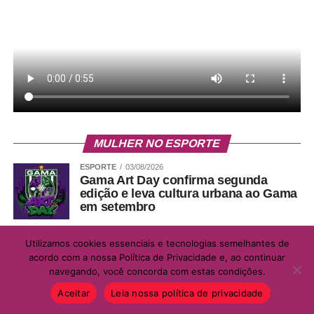
MULHER NO ESPORTE
ESPORTE
03/08/2026
Gama Art Day confirma segunda
edição e leva cultura urbana ao Gama
em setembro
CULTURA
28/07/2026
Utilizamos cookies essenciais e tecnologias semelhantes de
Mais que esporte, solidariedade e
acordo com a nossa Política de Privacidade e, ao continuar
inclusão na prática: FAMILY RUNNING
navegando, você concorda com estas condições.
ARRECADA 2 TONELADAS DE
ALIMENTOS NO PACAEMBU
Aceitar
Leia nossa política de privacidade
DIVERSAS
06/07/2026