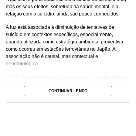
mas os seus efeitos, sobretudo na saúde mental, e a
relação com o suicídio, ainda são pouco conhecidos.
A luz está associada à diminuição de tentativas de
suicídio em contextos específicos, especialmente,
quando utilizada como estratégia ambiental preventiva,
como ocorreu em estações ferroviárias no Japão. A
associação não é causal, mas contextual e
neurobiológica.
A PHD em neurociências, psicanalista e psicopedagoga,
Ângela Mathylde Soares, explica que a grande maioria
CONTINUAR LENDO
das pessoas desconhece como a luz azul exerce um
papel relevante na regulação do ciclo circadiano, o
relógio biológico interno, responsável por organizar sono,
vigília, atenção, humor e funcionamento emocional.
ADVERTISEMENT