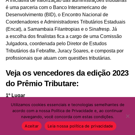
A iniciativa de valorização das administrações tributárias
é uma parceria com o Banco Interamericano de
Desenvolvimento (BID), o Encontro Nacional de
Coordenadores e Administradores Tributários Estaduais
(Encat), a Samambaia Filantropias e o Sinafresp. Já
a escolha dos finalistas fica a cargo de uma Comissão
Julgadora, coordenada pelo Diretor de Estudos
Tributários da Febrafite, Juracy Soares, e composta por
profissionais que atuam com questões tributárias.
Veja os vencedores da edição 2023
do Prêmio Tributare:
1º Lugar
Utilizamos cookies essenciais e tecnologias semelhantes de
Nota Fiscal Fácil, da Secretaria de Fazenda do Rio
acordo com a nossa Política de Privacidade e, ao continuar
Grande do Sul;
navegando, você concorda com estas condições.
Aceitar
Leia nossa política de privacidade