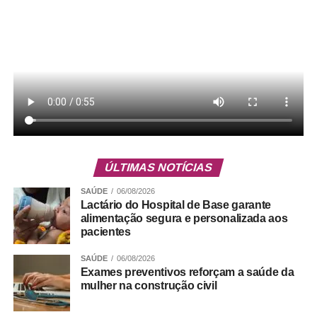
dos pacientes. Ao combinar acompanhamento nutricional,
protocolos rigorosos de segurança e atendimento
individualizado, o serviço contribui para que bebês,
crianças e adultos recebam o suporte nutricional
adequado durante todo o período de internação,
fortalecendo a assistência prestada pelo hospital.
COMENTE ABAIXO:
WhatsApp
Facebook
Twitter
Messenger
LinkedIn
Share
ÚLTIMAS NOTÍCIAS
Leia Também:
Linha de ônibus é
SAÚDE
06/08/2026
Lactário do Hospital de Base garante
reforçada para o Capital Moto Week
alimentação segura e personalizada aos
2026
pacientes
SAÚDE
06/08/2026
Exames preventivos reforçam a saúde da
mulher na construção civil