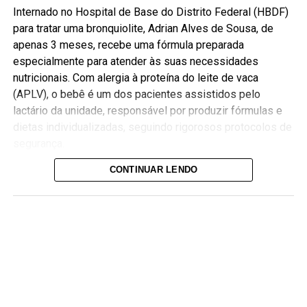
Internado no Hospital de Base do Distrito Federal (HBDF)
para tratar uma bronquiolite, Adrian Alves de Sousa, de
apenas 3 meses, recebe uma fórmula preparada
especialmente para atender às suas necessidades
nutricionais. Com alergia à proteína do leite de vaca
(APLV), o bebê é um dos pacientes assistidos pelo
lactário da unidade, responsável por produzir fórmulas e
dietas individualizadas, seguindo rigorosos protocolos de
segurança.
O trabalho do lactário ganha ainda mais relevância durante
CONTINUAR LENDO
a Semana Mundial da Amamentação, celebrada entre 1º e
7 de agosto. Para os bebês que, por diferentes condições
clínicas, não podem receber aleitamento materno durante
a internação, o serviço assegura uma alimentação
adequada, segura e personalizada.
A mãe de Adrian, Greiciele Alves da Costa, conta que a
alimentação do filho sempre foi motivo de preocupação
por causa da alergia, mas afirma que o atendimento