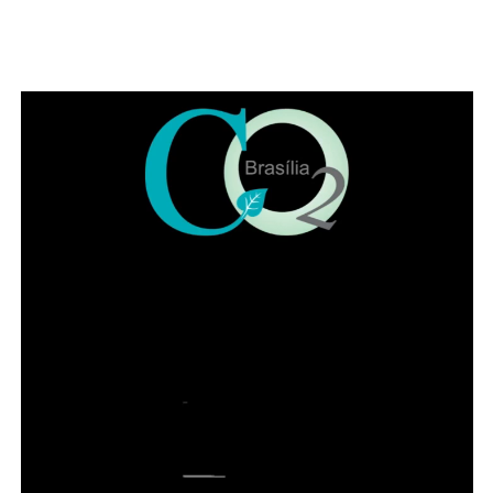
das mãos dos manipuladores. As mamadeiras passam por
esterilização após cada uso, enquanto amostras das
preparações permanecem armazenadas por período
determinado e são encaminhadas periodicamente para
análise. Esse material também pode ser utilizado em
investigações, caso ocorra alguma intercorrência.
Todo o processo é acompanhado por nutricionistas,
responsáveis por verificar o cumprimento dos protocolos
e assegurar a qualidade das preparações oferecidas aos
pacientes.
A chefe do Núcleo de Nutrição e Produção do HBDF, Ana
Cecília Nunes da Silva, destaca que, quando se trata de
bebês e pacientes vulneráveis, cada etapa precisa ser
executada com máxima precisão.