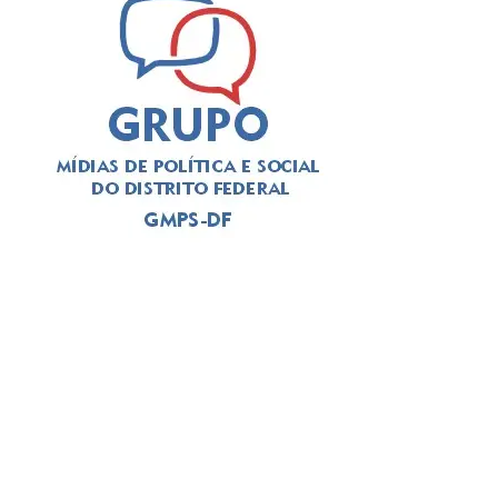
nutricionistas e as necessidades específicas de cada
paciente. “As dietas são pensadas analisando
minuciosamente o estado de saúde de cada um. Se o
paciente precisar de mais proteína, ingestão hídrica ou
algum nutriente específico, é aqui que essa alimentação
será preparada”, explica.
Diariamente, o setor produz dietas enterais para cerca de
85 pacientes e fornece suplementação nutricional oral a
aproximadamente 220 pessoas internadas no HBDF. A
produção também abastece as unidades de pronto
atendimento (UPAs) do Paranoá, Planaltina, Sobradinho,
Riacho Fundo II, Núcleo Bandeirante, Vicente Pires e São
Sebastião.
Segurança em cada etapa
Por atender pacientes em condições clínicas delicadas, o
serviço segue protocolos rigorosos de controle de
qualidade.
São realizadas análises microbiológicas das fórmulas,
dos equipamentos, da água utilizada durante o preparo e