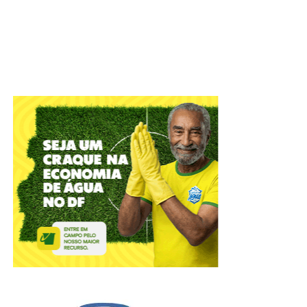
recebido no hospital trouxe tranquilidade durante a
internação.
“Estar com o filho tão pequeno internado é um momento
muito difícil e vulnerável, mas ter todo esse apoio tem
feito toda a diferença. A mamadeira dele sempre chega
quentinha e ele toma tudo, está muito bem alimentado”,
comemora.
Nutrição especializada para cada paciente
Além de preparar fórmulas infantis, o espaço funciona
como laboratório de nutrição enteral, responsável pela
produção de dietas destinadas a pacientes que não
conseguem se alimentar pela via oral. Nesses casos, a
alimentação é administrada por sondas e utilizada
principalmente por pessoas em estado grave, com
dificuldade de deglutição ou em condições clínicas que
impedem a alimentação convencional.
Segundo o chefe do Serviço de Nutrição e Dietética do
HBDF, Álvaro Leal da Silva, todas as fórmulas são
preparadas individualmente, conforme a prescrição dos