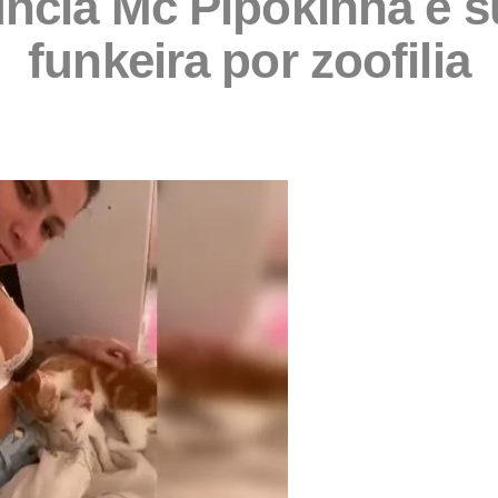
cia Mc Pipokinha e s
funkeira por zoofilia