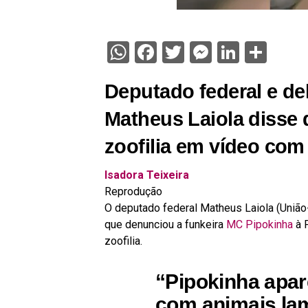
WhatsApp
Facebook
Twitter
Messenge
Linked
Sha
Deputado federal e del
Matheus Laiola disse 
zoofilia em vídeo com
Isadora Teixeira
Reprodução
O deputado federal Matheus Laiola (Uniã
que denunciou a funkeira
MC Pipokinha
à P
zoofilia.
“Pipokinha apare
com animais la