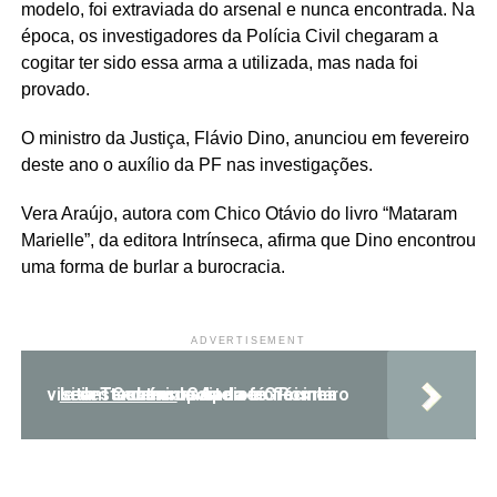
modelo, foi extraviada do arsenal e nunca encontrada. Na
época, os investigadores da Polícia Civil chegaram a
cogitar ter sido essa arma a utilizada, mas nada foi
provado.
O ministro da Justiça, Flávio Dino, anunciou em fevereiro
deste ano o auxílio da PF nas investigações.
Vera Araújo, autora com Chico Otávio do livro “Mataram
Marielle”, da editora Intrínseca, afirma que Dino encontrou
uma forma de burlar a burocracia.
ADVERTISEMENT
Leia Também:
Caiado e Gracinha visitam Centro de Apoio ao Romeiro e destacam suporte aos fiéis na caminhada da fé