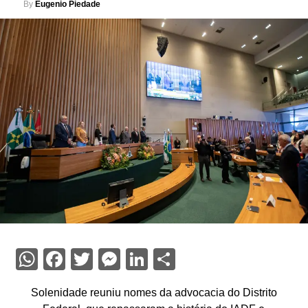
By
Eugenio Piedade
WhatsApp
Facebook
Twitter
Messenger
LinkedIn
Share
Solenidade reuniu nomes da advocacia do Distrito