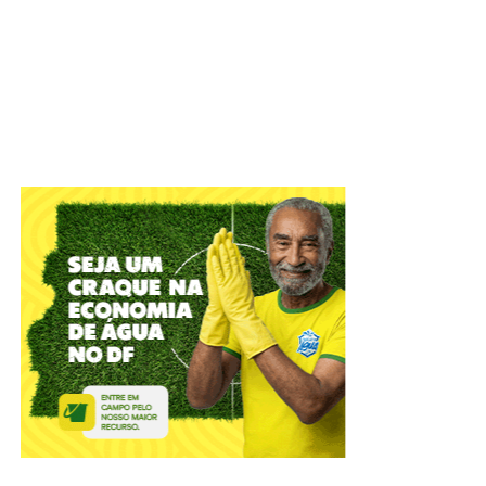
Direito e colaborar com o aperfeiçoamento das práticas
jurídico-administrativas
A Câmara Legislativa celebrou, nesta terça-feira (4), os
56
anos do Instituto de Advogados do Distrito Federal
(IADF)
. A sessão solene, em plenário, relembrou
momentos marcantes da entidade que atua na difusão
científica, com o objetivo de defender o Estado
Democrático de Direito e colaborar com o Poder Público
no aperfeiçoamento das práticas jurídico-administrativas.
ADVERTISEMENT