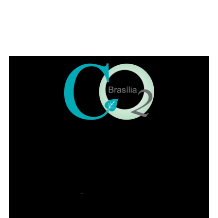
muitos direitos desrespeitados no Brasil, como, por
exemplo, a avocação de competência para abertura de
inquérito sem prerrogativa de foro”, citou o parlamentar.
Representando a Federação Nacional dos Institutos dos
Advogados, Eduardo Lycurgo ressaltou que “sempre que
as trevas se impuseram ou ameaçaram a sociedade os
advogados ajudam a iluminar o bom caminho”. No IADF,
segundo ele, a “categoria trabalha de braços dados na
disseminação da cultura jurídica para que a sociedade
possa andar pelo caminho da correção”.
Leia Também:
Caso Marielle: família
aguarda informações de delações
premiadas
Já o presidente da OAB-DF, Paulo Maurício Braz
Siqueira, destacou o trabalho conjunto com o IADF e a
importância da advocacia para a democracia. Ele