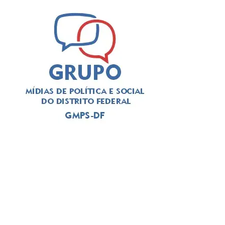
A solenidade foi presidida pelo
deputado Thiago
Manzoni (PL)
, que substituiu a
deputada Jaqueline
Silva (MDB)
, autora da iniciativa para a realização do
evento. Em seu pronunciamento, Manzoni, que é
advogado, alertou para a importância da categoria
durante o atual momento de “crise institucional que
assola o Brasil”. O deputado exaltou a categoria a se
posicionar, como em outros momentos históricos. “É
necessário que a advocacia se levante tendo em vista os