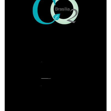
A luz azul não deve ser vista como vilã e nem uma
solução mágica. Trata-se de um estímulo ambiental
poderoso, que, quando bem utilizado, contribui para a
organização biológica e emocional, principalmente, se
combinada com a atenção profissional. Vale lembrar que
a prevenção ao suicídio, requer uma abordagem muito
mais ampla, ligada à políticas públicas e maior acesso
aos cuidados com a saúde mental.
COMENTE ABAIXO: