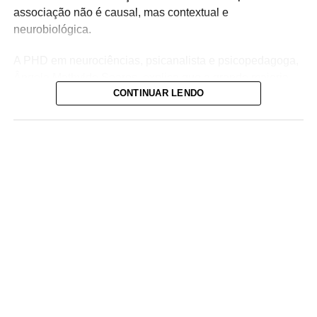
associação não é causal, mas contextual e
neurobiológica.
A PHD em neurociências, psicanalista e psicopedagoga,
Ângela Mathylde Soares, explica que a grande maioria
CONTINUAR LENDO
das pessoas desconhece como a luz azul exerce um
papel relevante na regulação do ciclo circadiano, o
relógio biológico interno, responsável por organizar sono,
vigília, atenção, humor e funcionamento emocional.
ADVERTISEMENT