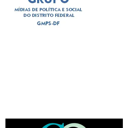
Leia Também:
Uso constante de
lentes leva jovem à cegueira de um
olho
Entretanto, Ângela recorda que o benefício acontece
apenas com a exposição em horários e contextos
adequados, já que, o uso de telas no período noturno, por
exemplo, causa efeitos contrários, provocando
ansiedade, irritabilidade e insônia.
ADVERTISEMENT