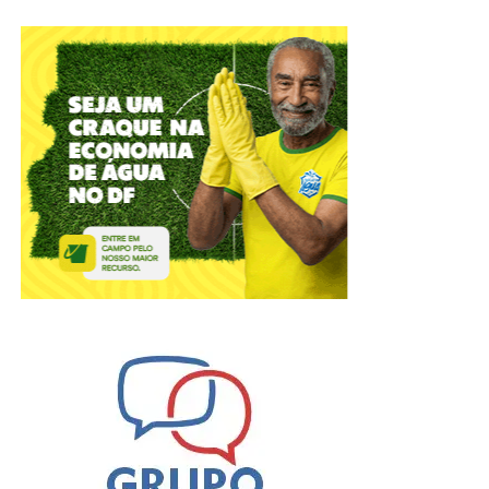
E isso acontece porque a mesma está presente na luz
solar e, quando captada pela retina, estimula células
ligadas à estrutura central do controle circadiano,
aumentando o estado de alerta, melhorando a atenção e
foco, regulando o humor e reduzindo a sonolência diurna.
Desta forma, um ciclo circadiano bem organizado
contribui para maior estabilidade emocional; melhor
capacidade de tomada de decisão e maior controle dos
impulsos, fatores fundamentais para prevenção de
comportamentos autolesivos.