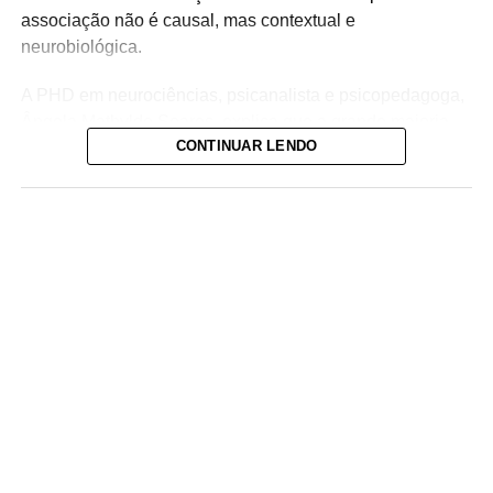
associação não é causal, mas contextual e
neurobiológica.
A PHD em neurociências, psicanalista e psicopedagoga,
Ângela Mathylde Soares, explica que a grande maioria
CONTINUAR LENDO
das pessoas desconhece como a luz azul exerce um
papel relevante na regulação do ciclo circadiano, o
relógio biológico interno, responsável por organizar sono,
vigília, atenção, humor e funcionamento emocional.
ADVERTISEMENT