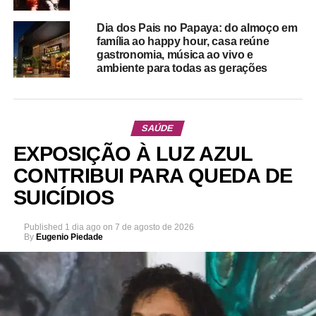
Dia dos Pais no Papaya: do almoço em
família ao happy hour, casa reúne
gastronomia, música ao vivo e
ambiente para todas as gerações
SAÚDE
EXPOSIÇÃO À LUZ AZUL
CONTRIBUI PARA QUEDA DE
SUICÍDIOS
Published
1 dia ago
on
7 de agosto de 2026
By
Eugenio Piedade