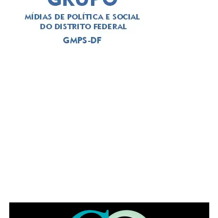
Leia Também:
Dor de cabeça
repetitiva pode esconder problemas
oftalmológicos
Entretanto, Ângela recorda que o benefício acontece
apenas com a exposição em horários e contextos
adequados, já que, o uso de telas no período noturno, por
exemplo, causa efeitos contrários, provocando
ansiedade, irritabilidade e insônia.
ADVERTISEMENT