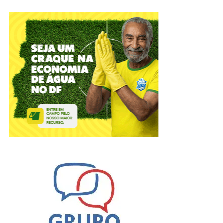
E isso acontece porque a mesma está presente na luz
solar e, quando captada pela retina, estimula células
ligadas à estrutura central do controle circadiano,
aumentando o estado de alerta, melhorando a atenção e
foco, regulando o humor e reduzindo a sonolência diurna.
Desta forma, um ciclo circadiano bem organizado
contribui para maior estabilidade emocional; melhor
capacidade de tomada de decisão e maior controle dos
impulsos, fatores fundamentais para prevenção de
comportamentos autolesivos.