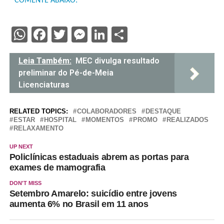
COMENTE ABAIXO:
WhatsApp
Facebook
Twitter
Messenger
LinkedIn
Share
Leia Também:
MEC divulga resultado
preliminar do Pé-de-Meia
Licenciaturas
RELATED TOPICS:
COLABORADORES
DESTAQUE
ESTAR
HOSPITAL
MOMENTOS
PROMO
REALIZADOS
RELAXAMENTO
UP NEXT
Policlínicas estaduais abrem as portas para
exames de mamografia
DON'T MISS
Setembro Amarelo: suicídio entre jovens
aumenta 6% no Brasil em 11 anos