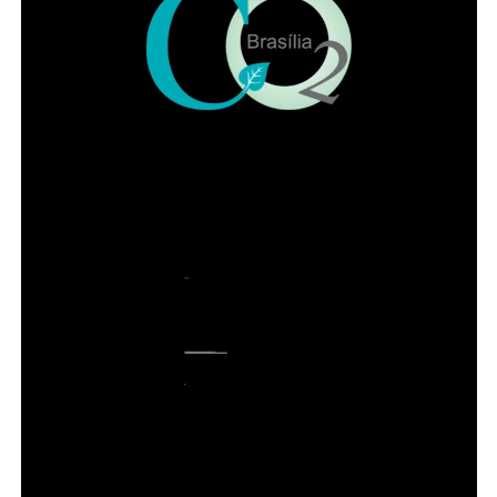
A luz azul não deve ser vista como vilã e nem uma
solução mágica. Trata-se de um estímulo ambiental
poderoso, que, quando bem utilizado, contribui para a
organização biológica e emocional, principalmente, se
combinada com a atenção profissional. Vale lembrar que
a prevenção ao suicídio, requer uma abordagem muito
mais ampla, ligada à políticas públicas e maior acesso
aos cuidados com a saúde mental.
COMENTE ABAIXO: