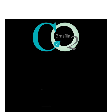
pretende fortalecer artistas locais, incentivar a ocupação
criativa dos espaços públicos e ampliar o acesso da
população a experiências artísticas gratuitas e de
qualidade. Estão confirmadas as apresentações da
banda Garage Fuzz, principal atração desta edição, além
de bandas do Distrito Federal como Lumma e Kids Grace.
A programação também contará com artistas visuais,
grafiteiros, quadrinistas, artesãos, feirinha de adoção de
animais, e outras atrações que serão anunciadas no
início de setembro.
Leia Também:
Torneio Vivace reúne
32 equipes e distribui R$ 20 mil em
premiações no DF
A acessibilidade também é um dos pilares do projeto. O
festival, que conta com o apoio do Fundo de Apoio à
Cultura da Secretaria de Cultura do Distrito Federal (FAC
– DF), disponibilizará intérpretes de Libras,