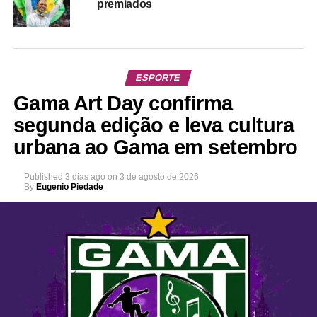
premiados
ESPORTE
Gama Art Day confirma
segunda edição e leva cultura
urbana ao Gama em setembro
Published
3 dias ago
on
3 de agosto de 2026
By
Eugenio Piedade