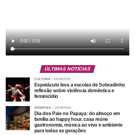
Serviço
Gama Art Day – 2ª edição
Pista de Skate – Setor Norte – Gama
ÚLTIMAS NOTÍCIAS
CULTURA
05/08/2026
Espetáculo leva a escolas de Sobradinho
ADVERTISEMENT
reflexão sobre violência doméstica e
feminicídio
DIVERSAS
05/08/2026
Dia dos Pais no Papaya: do almoço em
família ao happy hour, casa reúne
gastronomia, música ao vivo e ambiente
para todas as gerações