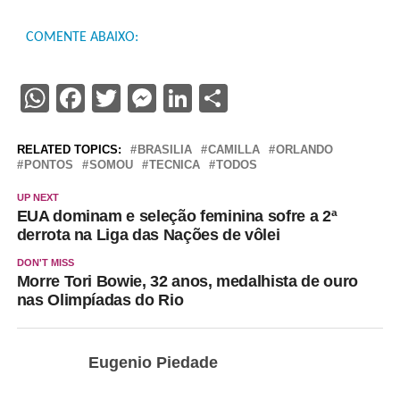
COMENTE ABAIXO:
WhatsApp
Facebook
Twitter
Messenger
LinkedIn
Share
RELATED TOPICS:
BRASILIA
CAMILLA
ORLANDO
PONTOS
SOMOU
TECNICA
TODOS
UP NEXT
EUA dominam e seleção feminina sofre a 2ª
derrota na Liga das Nações de vôlei
DON'T MISS
Morre Tori Bowie, 32 anos, medalhista de ouro
nas Olimpíadas do Rio
Eugenio Piedade