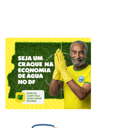
A cidade do Gama receberá, em 19 de setembro, a
segunda edição do Gama Art Day, festival multicultural,
que ocupará a Pista de Skate do Setor Leste do Gama
(RA II) com música, arte urbana, economia criativa e
formação cultural. Com entrada gratuita, o evento reunirá
artistas do Distrito Federal e convidados nacionais em
uma programação voltada a toda a comunidade, que terá
como um de seus destaques a revitalização da própria
pista de skate por meio de intervenções de grafite
realizadas ao longo do dia.
“
O Gama Art Day foi concebido para valorizar a produção
artística da cidade e fortalecer a cultura produzida nas
regiões administrativas do Distrito Federal. A iniciativa
reúne diferentes linguagens, como grafite, quadrinhos,
artesanato, dança e literatura independente, promovendo
o diálogo entre artistas, comunidade e novos públicos
”,
afirma
Priscilla Silva
, produtora cultural e proponente do
projeto.