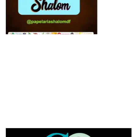
O Festival conta com recursos e estruturas de
acessibilidade
Pet friendly
COMENTE ABAIXO: