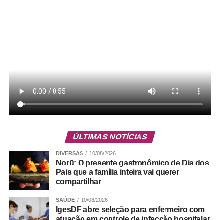
Serviço
Gama Art Day – 2ª edição
Pista de Skate – Setor Norte – Gama
ÚLTIMAS NOTÍCIAS
DIVERSAS
10/08/2026
Norū: O presente gastronômico de Dia dos
ADVERTISEMENT
Pais que a família inteira vai querer
compartilhar
SAÚDE
10/08/2026
IgesDF abre seleção para enfermeiro com
atuação em controle de infecção hospitalar