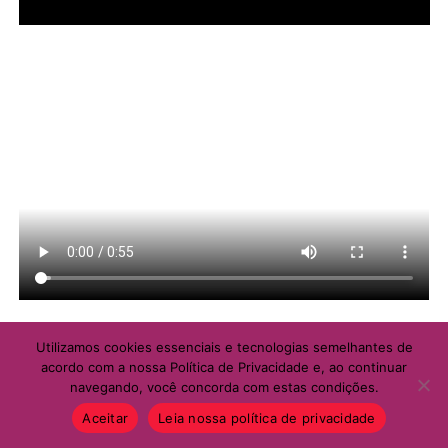
MULHER SOCIAL
Utilizamos cookies essenciais e tecnologias semelhantes de
acordo com a nossa Política de Privacidade e, ao continuar
SOCIAL
10/08/2026
navegando, você concorda com estas condições.
Neoenergia leva mutirão de serviços
gratuitos à Sobradinho com
Aceitar
Leia nossa política de privacidade
atendimento direto à população