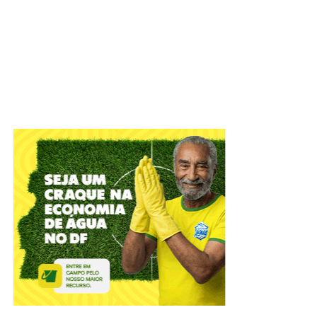
A cidade do Gama receberá, em 19 de setembro, a
segunda edição do Gama Art Day, festival multicultural,
que ocupará a Pista de Skate do Setor Leste do Gama
(RA II) com música, arte urbana, economia criativa e
formação cultural. Com entrada gratuita, o evento reunirá
artistas do Distrito Federal e convidados nacionais em
uma programação voltada a toda a comunidade, que terá
como um de seus destaques a revitalização da própria
pista de skate por meio de intervenções de grafite
realizadas ao longo do dia.
“
O Gama Art Day foi concebido para valorizar a produção
artística da cidade e fortalecer a cultura produzida nas
regiões administrativas do Distrito Federal. A iniciativa
reúne diferentes linguagens, como grafite, quadrinhos,
artesanato, dança e literatura independente, promovendo
o diálogo entre artistas, comunidade e novos públicos
”,