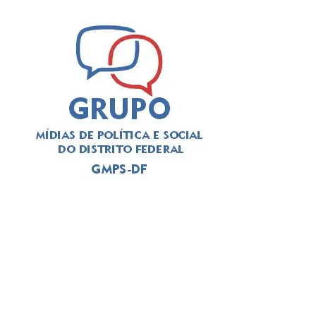
afirma
Priscilla Silva
, produtora cultural e proponente do
projeto.
ADVERTISEMENT