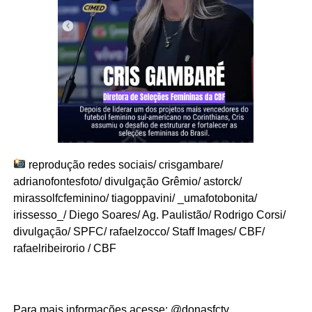
reprodução redes sociais/ crisgambare/
adrianofontesfoto/ divulgação Grêmio/ astorck/
mirassolfcfeminino/ tiagoppavini/ _umafotobonita/
irissesso_/ Diego Soares/ Ag. Paulistão/ Rodrigo Corsi/
divulgação/ SPFC/ rafaelzocco/ Staff Images/ CBF/
rafaelribeirorio / CBF
Para mais informações acesse: @
donasfctv