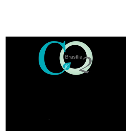
Além de movimentar a cena cultural do Gama, o festival
pretende fortalecer artistas locais, incentivar a ocupação
criativa dos espaços públicos e ampliar o acesso da
população a experiências artísticas gratuitas e de
qualidade. Estão confirmadas as apresentações da
banda Garage Fuzz, principal atração desta edição, além
de bandas do Distrito Federal como Lumma e Kids Grace.
A programação também contará com artistas visuais,
grafiteiros, quadrinistas, artesãos, feirinha de adoção de
animais, e outras atrações que serão anunciadas no
início de setembro.
Leia Também:
Revisão para prova
teórica do Detran-DF está com
inscrições abertas
A acessibilidade também é um dos pilares do projeto. O
festival, que conta com o apoio do Fundo de Apoio à