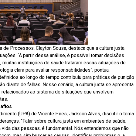
 de Processos, Clayton Sousa, destaca que a cultura justa
ações. “A partir dessa análise, é possível tomar decisões
e, muitas instituições de saúde trataram essas situações de
logia clara para avaliar responsabilidades”, pontua.
definidos ao longo do tempo contribuiu para práticas de punição
o diante de falhas. Nesse cenário, a cultura justa se apresenta
 relacionados ao sistema de situações que envolvem
tes.
afios
dimento (UPA) de Vicente Pires, Jackson Alves, discutir o tema
lideranças. “Falar sobre cultura justa em ambientes de saúde,
 vida das pessoas, é fundamental. Nós entendemos que não
ecem, mas sim buscar as causas, identificar problemas e, a