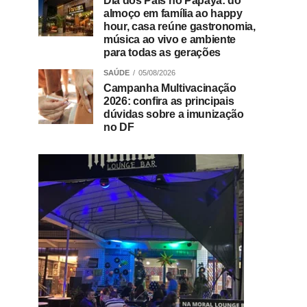
Dia dos Pais no Papaya: do
almoço em família ao happy
hour, casa reúne gastronomia,
música ao vivo e ambiente
para todas as gerações
SAÚDE
05/08/2026
Campanha Multivacinação
2026: confira as principais
dúvidas sobre a imunização
no DF