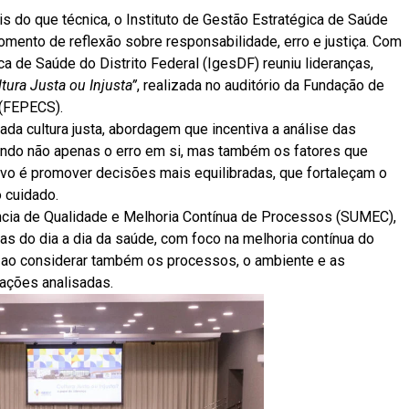
 do que técnica, o Instituto de Gestão Estratégica de Saúde
mento de reflexão sobre responsabilidade, erro e justiça. Com
ca de Saúde do Distrito Federal (IgesDF) reuniu lideranças,
ltura Justa ou Injusta”
, realizada no auditório da Fundação de
 (FEPECS).
ada cultura justa, abordagem que incentiva a análise das
ando não apenas o erro em si, mas também os fatores que
ivo é promover decisões mais equilibradas, que fortaleçam o
o cuidado.
dência de Qualidade e Melhoria Contínua de Processos (SUMEC),
icas do dia a dia da saúde, com foco na melhoria contínua do
e ao considerar também os processos, o ambiente e as
uações analisadas.