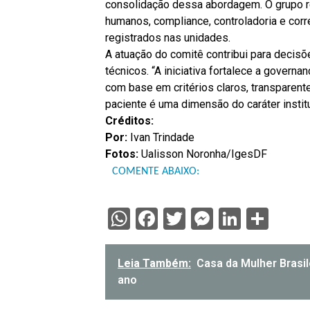
consolidação dessa abordagem. O grupo r
humanos, compliance, controladoria e corr
registrados nas unidades.
A atuação do comitê contribui para decisõ
técnicos. “A iniciativa fortalece a govern
com base em critérios claros, transparent
paciente é uma dimensão do caráter institu
Créditos:
Por:
Ivan Trindade
Fotos:
Ualisson Noronha/IgesDF
COMENTE ABAIXO:
WhatsApp
Facebook
Twitter
Messenge
Linked
Sha
Leia Também:
Casa da Mulher Brasil
ano