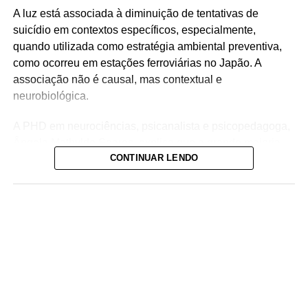
A luz está associada à diminuição de tentativas de
suicídio em contextos específicos, especialmente,
quando utilizada como estratégia ambiental preventiva,
como ocorreu em estações ferroviárias no Japão. A
associação não é causal, mas contextual e
neurobiológica.
A PHD em neurociências, psicanalista e psicopedagoga,
Ângela Mathylde Soares, explica que a grande maioria
CONTINUAR LENDO
das pessoas desconhece como a luz azul exerce um
papel relevante na regulação do ciclo circadiano, o
relógio biológico interno, responsável por organizar sono,
vigília, atenção, humor e funcionamento emocional.
ADVERTISEMENT