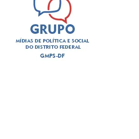
contribui para maior estabilidade emocional; melhor
capacidade de tomada de decisão e maior controle dos
impulsos, fatores fundamentais para prevenção de
comportamentos autolesivos.
Leia Também:
Endometriose: como
diagnosticar a doença que afeta
várias famosas
Entretanto, Ângela recorda que o benefício acontece
apenas com a exposição em horários e contextos
adequados, já que, o uso de telas no período noturno, por
exemplo, causa efeitos contrários, provocando
ansiedade, irritabilidade e insônia.
ADVERTISEMENT