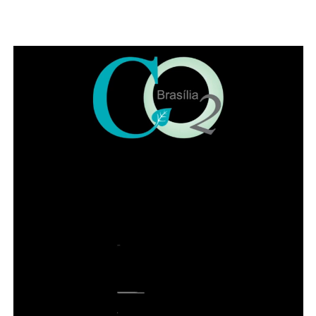
A luz azul não deve ser vista como vilã e nem uma
solução mágica. Trata-se de um estímulo ambiental
poderoso, que, quando bem utilizado, contribui para a
organização biológica e emocional, principalmente, se
combinada com a atenção profissional. Vale lembrar que
a prevenção ao suicídio, requer uma abordagem muito